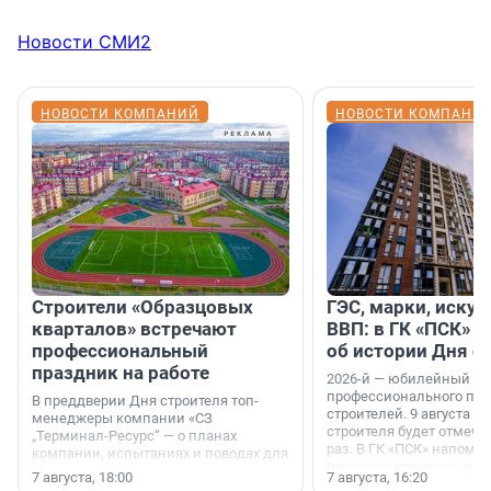
Новости СМИ2
НОВОСТИ КОМПАНИЙ
НОВОСТИ КОМПАНИ
Строители «Образцовых
ГЭС, марки, искус
кварталов» встречают
ВВП: в ГК «ПСК» р
профессиональный
об истории Дня с
праздник на работе
2026-й — юбилейный го
профессионального пр
В преддверии Дня строителя топ-
строителей. 9 августа 2
менеджеры компании «СЗ
строителя будет отмечат
„Терминал-Ресурс“ — о планах
раз. В ГК «ПСК» напомни
компании, испытаниях и поводах для
появился праздник и к
осторожного оптимизма.
7 августа, 18:00
7 августа, 16:20
поменялась роль строит