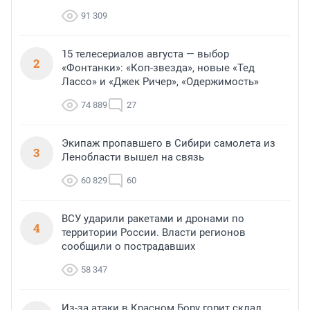
91 309
15 телесериалов августа — выбор
2
«Фонтанки»: «Коп-звезда», новые «Тед
Лассо» и «Джек Ричер», «Одержимость»
74 889
27
Экипаж пропавшего в Сибири самолета из
3
Ленобласти вышел на связь
60 829
60
ВСУ ударили ракетами и дронами по
4
территории России. Власти регионов
сообщили о пострадавших
58 347
Из-за атаки в Красном Бору горит склад