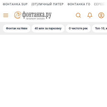
ФОНТАНКА SUP
(ОТ)ЛИЧНЫЙ ПИТЕР
ФОНТАНКА ГО
СЕРЕБР
Фонтан на Неве
40 млн за парковку
О чистоте рек
Топ-10, 