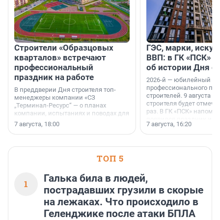
Строители «Образцовых
ГЭС, марки, искус
кварталов» встречают
ВВП: в ГК «ПСК» р
профессиональный
об истории Дня с
праздник на работе
2026-й — юбилейный го
профессионального пр
В преддверии Дня строителя топ-
строителей. 9 августа 2
менеджеры компании «СЗ
строителя будет отмечат
„Терминал-Ресурс“ — о планах
раз. В ГК «ПСК» напомни
компании, испытаниях и поводах для
появился праздник и к
осторожного оптимизма.
7 августа, 18:00
7 августа, 16:20
поменялась роль строит
ТОП 5
Галька била в людей,
1
пострадавших грузили в скорые
на лежаках. Что происходило в
Геленджике после атаки БПЛА