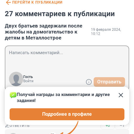
ПЕРЕЙТИ К ПУБЛИКАЦИИ
27 комментариев к публикации
Двух братьев задержали после
19 февраля 2024,
жалобы на домогательство к
10:12
детям в Металлострое
Гость
Войти
Отправить
Получай награды за комментарии и другие 
задания!
Гость
19 февраля 2024, 14:40
Подробнее в профиле
Подошли ко мне два брата, подошли и говорят... ☺️
+0
–1
ОТВЕТИТЬ