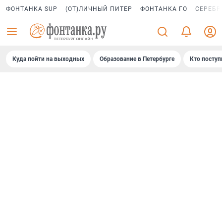
ФОНТАНКА SUP
(ОТ)ЛИЧНЫЙ ПИТЕР
ФОНТАНКА ГО
СЕРЕБР
Куда пойти на выходных
Образование в Петербурге
Кто поступ