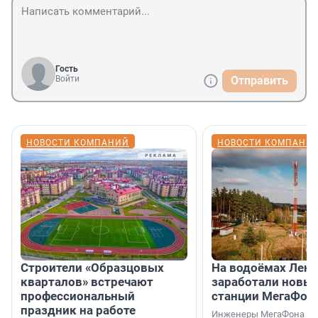
Гость
Войти
Отправить
НОВОСТИ КОМПАНИЙ
НОВОСТИ КОМПАНИ
Строители «Образцовых
На водоёмах Лен
кварталов» встречают
заработали новы
профессиональный
станции МегаФон
праздник на работе
Инженеры МегаФона ус