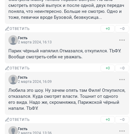
смотреть второй выпуск и после одной, двух передач 
поняла, что неинтересно. Больше не смотрю. Одно и 
тоже, певички вроде Бузовой, безвкусица...
+0
–0
ОТВЕТИТЬ
Гость
2 марта 2024, 16:13
Парик чёрный напялил.Отмазался, откупился. ТЬФУ. 
Вообще смотреть-себя не уважать.
+0
–0
ОТВЕТИТЬ
Гость
2 марта 2024, 16:09
Любила это шоу. Ну зачем опять там Филя! Откупился, 
отказался. Куда смотрят власти. Тошнит от одного 
его вида. Надо же, скромняжка, Парижской чёрный 
напали. ТЬФУ.
+0
–0
ОТВЕТИТЬ
Гость
2 марта 2024, 13:36