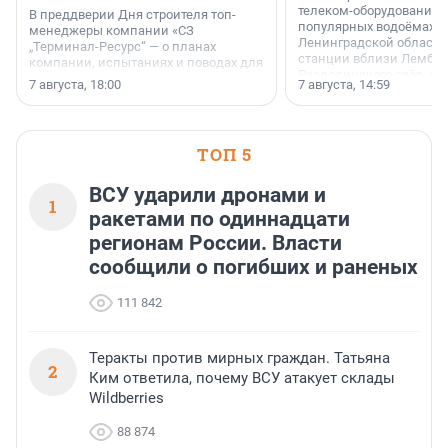
телеком-оборудование 
В преддверии Дня строителя топ-
популярных водоёмах
менеджеры компании «СЗ
Ленинградской области
„Терминал-Ресурс“ — о планах
станции вблизи Лембол
компании, испытаниях и поводах для
Раздолинского озёр, а 
осторожного оптимизма.
7 августа, 18:00
7 августа, 14:59
недалеко от Большого Т
водопада.
ТОП 5
ВСУ ударили дронами и
1
ракетами по одиннадцати
регионам России. Власти
сообщили о погибших и раненых
111 842
Теракты против мирных граждан. Татьяна
2
Ким ответила, почему ВСУ атакует склады
Wildberries
88 874