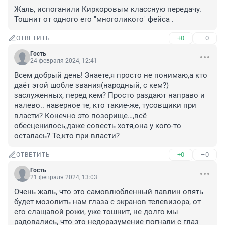
Жаль, испоганили Киркоровым классную передачу. 
Тошнит от одного его "многоликого" фейса .
+0
–0
ОТВЕТИТЬ
Гость
24 февраля 2024, 12:41
Всем добрый день! Знаете,я просто не понимаю,а кто 
даёт этой шобле звания(народный, с кем?) 
заслуженных, перед кем? Просто раздают направо и 
налево.. наверное те, кто такие-же, тусовщики при 
власти? Конечно это позорище…,всё 
обесценилось,даже совесть хотя,она у кого-то 
осталась? Те,кто при власти?
+0
–0
ОТВЕТИТЬ
Гость
21 февраля 2024, 13:03
Очень жаль, что это самовлюбленный павлин опять 
будет мозолить нам глаза с экранов телевизора, от 
его слащавой рожи, уже тошнит, не долго мы 
радовались, что это недоразумение погнали с глаз 