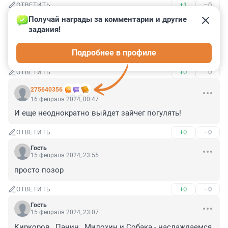
+1
–0
ОТВЕТИТЬ
Получай награды за комментарии и другие 
Гость
16 февраля 2024, 00:58
задания!
НТВ окончательно превратилась в зловонную и 
Подробнее в профиле
дурно пахнущую помойку.
+0
–0
ОТВЕТИТЬ
275640356
16 февраля 2024, 00:47
И еще неоднократно выйдет зайчег погулять!
+0
–0
ОТВЕТИТЬ
Гость
15 февраля 2024, 23:55
просто позор
+0
–0
ОТВЕТИТЬ
Гость
15 февраля 2024, 23:07
Киркоров , Панин , Милохин и Собака - наслаждаемся 