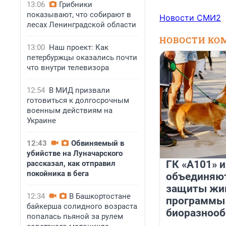
13:06
Грибники
показывают, что собирают в
Новости СМИ2
лесах Ленинградской области
НОВОСТИ КО
13:00
Наш проект: Как
петербуржцы оказались почти
что внутри телевизора
12:54
В МИД призвали
готовиться к долгосрочным
военным действиям на
Украине
12:43
Обвиняемый в
убийстве на Луначарского
ГК «А101» 
рассказал, как отправил
покойника в бега
объединяют
защиты жи
12:34
В Башкортостане
программы
байкерша солидного возраста
биоразнооб
попалась пьяной за рулем