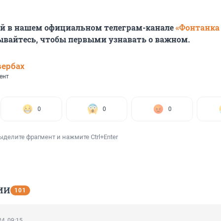
ей в нашем официальном телеграм-канале
«Фонтанка
ывайтесь, чтобы первыми узнавать о важном.
вербах
ент
0
0
0
ыделите фрагмент и нажмите Ctrl+Enter
ИИ
101
4, 09:15