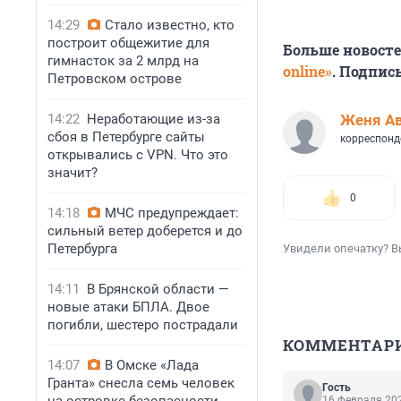
14:29
Стало известно, кто
построит общежитие для
Больше новост
гимнасток за 2 млрд на
online»
. Подпис
Петровском острове
14:22
Неработающие из-за
Женя А
сбоя в Петербурге сайты
корреспонд
открывались с VPN. Что это
значит?
0
14:18
МЧС предупреждает:
сильный ветер доберется и до
Петербурга
Увидели опечатку? В
14:11
В Брянской области —
новые атаки БПЛА. Двое
погибли, шестеро пострадали
КОММЕНТАР
14:07
В Омске «Лада
Гранта» снесла семь человек
Гость
16 февраля 202