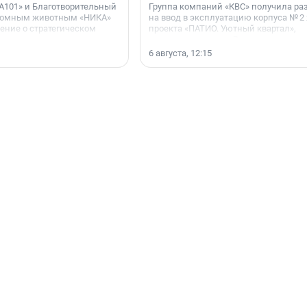
А101» и Благотворительный
Группа компаний «КВС» получила р
домным животным «НИКА»
на ввод в эксплуатацию корпуса № 2
ние о стратегическом
проекта «ПАТИО. Уютный квартал»,
расположенного во Всеволожском р
Ленинградской области.
6 августа, 12:15