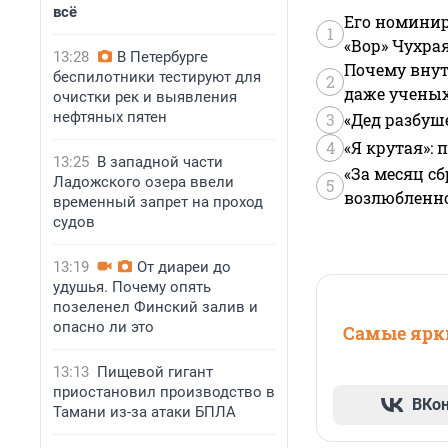
всё
Его номинир
1
«Вор» Чухра
13:28
В Петербурге
Почему внут
беспилотники тестируют для
2
даже учены
очистки рек и выявления
нефтяных пятен
3
«Дед разбуш
4
«Я крутая»:
13:25
В западной части
«За месяц сб
Ладожского озера ввели
5
возлюбленной
временный запрет на проход
судов
13:19
От диареи до
удушья. Почему опять
позеленел Финский залив и
опасно ли это
Самые ярки
13:13
Пищевой гигант
приостановил производство в
ВКо
Тамани из-за атаки БПЛА