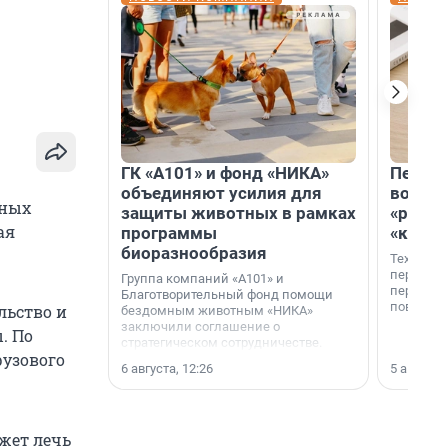
ГК «А101» и фонд «НИКА»
Петер
объединяют усилия для
возвр
нных
защиты животных в рамках
«раскл
ая
программы
«книж
биоразнообразия
Технолог
перестае
Группа компаний «А101» и
переходи
Благотворительный фонд помощи
повседне
льство и
бездомным животным «НИКА»
заключили соглашение о
. По
стратегическом сотрудничестве.
рузового
6 августа, 12:26
5 августа,
ожет лечь