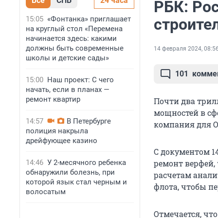
Все
СПБ
24 часа
РБК: Ро
15:05
«Фонтанка» приглашает
строите
на круглый стол «Перемена
начинается здесь: какими
должны быть современные
14 февраля 2024, 08:5
школы и детские сады»
101
комме
15:00
Наш проект: С чего
начать, если в планах —
ремонт квартир
Почти два трил
мощностей в сф
14:57
В Петербурге
компания для О
полиция накрыла
дрейфующее казино
С документом 1
14:46
У 2-месячного ребенка
ремонт верфей, 
обнаружили болезнь, при
расчетам аналит
которой язык стал черным и
флота, чтобы пе
волосатым
Отмечается, что