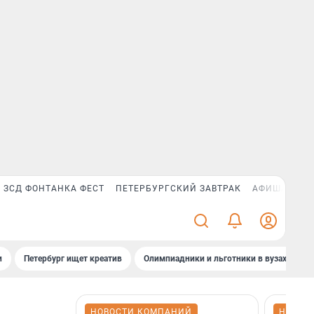
ЗСД ФОНТАНКА ФЕСТ
ПЕТЕРБУРГСКИЙ ЗАВТРАК
АФИША PLUS
и
Петербург ищет креатив
Олимпиадники и льготники в вузах СПб
НОВОСТИ КОМПАНИЙ
НОВОС