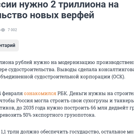
ссии нужно 2 триллиона на
льство новых верфей
6
7 002
нтарий
лиона рублей нужно на модернизацию производстве
ере судостроительства. Выводы сделала консалтингов
бъединенной судостроительной корпорации (ОСК).
4 февраля
ознакомился
РБК. Деньги нужны на строите
чтобы Россия могла строить свои сухогрузы и танкеры
иков, до 2035 года нужно построить 66 млн дедвейт г
ревозить 50% экспортного грузопотока.
 1,1 трлн должно обеспечить государство, остальное м