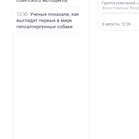
советского мотоцикла
Группа компаний «
фонд помощи без
заключили соглаше
12:30
Ученые показали, как
сотрудничестве.
выглядят первые в мире
6 августа, 12:26
гипоаллергенные собаки