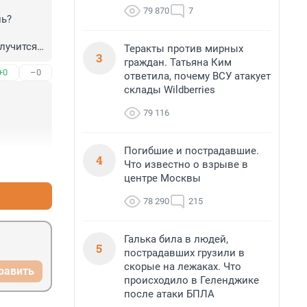
79 870
7
ь? 
учится. 
Теракты против мирных
3
граждан. Татьяна Ким
+0
–0
ответила, почему ВСУ атакует
склады Wildberries
79 116
Погибшие и пострадавшие.
4
+0
–0
Что известно о взрыве в
центре Москвы
78 290
215
Галька била в людей,
5
пострадавших грузили в
скорые на лежаках. Что
равить
происходило в Геленджике
после атаки БПЛА