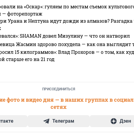
овали на «Оскар»: гуляем по местам съемок культово
я — фоторепортаж
ри Урана и Нептуна идут дожди из алмазов? Разгадка
х
евался»: SHAMAN довел Мизулину — что он натворил
 певица Жасмин здорово похудела — как она выглядит 
росил 15 килограммов»: Влад Прохоров — о том, как худе
 старше его на 21 год
ПРИСОЕДИНИТЬСЯ
е фото и видео дня — в наших группах в социа
сетях
нтакте
Телеграм
Дзен