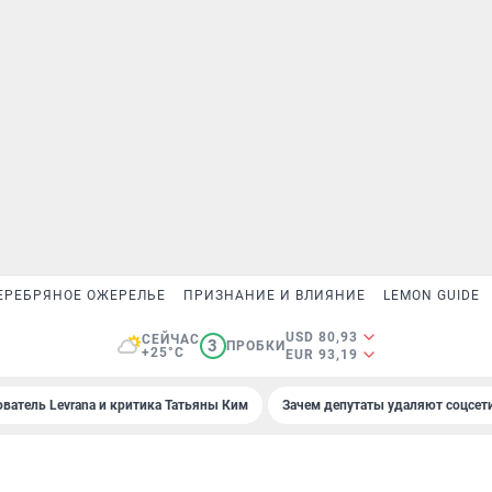
ЕРЕБРЯНОЕ ОЖЕРЕЛЬЕ
ПРИЗНАНИЕ И ВЛИЯНИЕ
LEMON GUIDE
USD 80,93
СЕЙЧАС
3
ПРОБКИ
+25°C
EUR 93,19
ователь Levrana и критика Татьяны Ким
Зачем депутаты удаляют соцсет