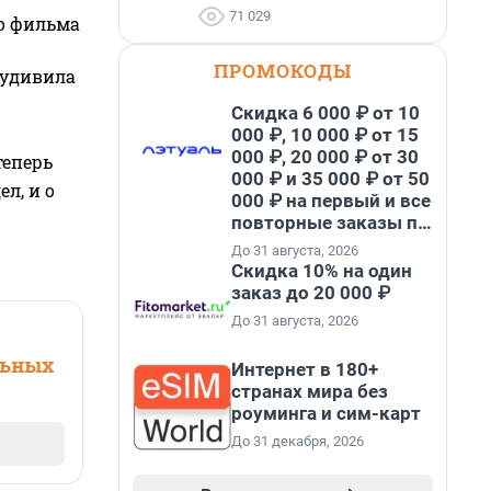
71 029
го фильма
ПРОМОКОДЫ
 удивила
Скидка 6 000 ₽ от 10
000 ₽, 10 000 ₽ от 15
000 ₽, 20 000 ₽ от 30
теперь
000 ₽ и 35 000 ₽ от 50
л, и о
000 ₽ на первый и все
повторные заказы по
промокоду НАБЕРИ
До 31 августа, 2026
Скидка 10% на один
заказ до 20 000 ₽
До 31 августа, 2026
льных
Интернет в 180+
странах мира без
роуминга и сим-карт
До 31 декабря, 2026