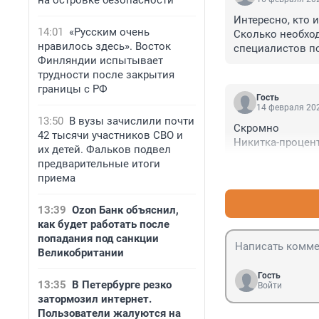
на островке безопасности
Интересно, кто и
14:01
«Русским очень
Сколько необхо
нравилось здесь». Восток
специалистов по
Финляндии испытывает
Триллионы сожру
трудности после закрытия
границы с РФ
Гость
14 февраля 202
13:50
В вузы зачислили почти
Скромно

42 тысячи участников СВО и
Никитка-процент
их детей. Фальков подвел
предварительные итоги
приема
13:39
Ozon Банк объяснил,
как будет работать после
попадания под санкции
Великобритании
Гость
13:35
В Петербурге резко
Войти
затормозил интернет.
Пользователи жалуются на