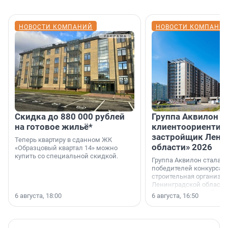
НОВОСТИ КОМПАНИЙ
НОВОСТИ КОМПАНИ
Скидка до 880 000 рублей
Группа Аквилон 
на готовое жильё*
клиентоориентир
застройщик Лени
Теперь квартиру в сданном ЖК
области» 2026
«Образцовый квартал 14» можно
купить со специальной скидкой.
Группа Аквилон стала 
победителей конкурса 
строительная организа
Ленинградской области 
номинации «Самый
6 августа, 18:00
6 августа, 16:50
клиентоориентированн
застройщик Ленинград
области».