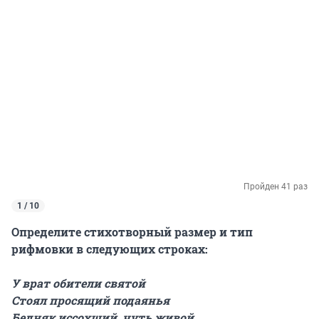
Пройден 41 раз
1 / 10
Определите стихотворный размер и тип
рифмовки в следующих строках:
У врат обители святой
Стоял просящий подаянья
Бедняк иссохший, чуть живой