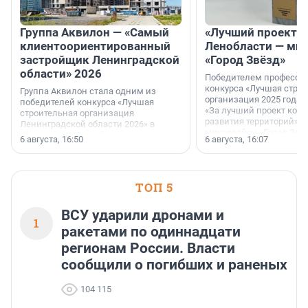
Группа Аквилон — «Самый
«Лучший проект К
клиентоориентированный
Ленобласти — ми
застройщик Ленинградской
«Город Звёзд»
области» 2026
Победителем професси
конкурса «Лучшая стро
Группа Аквилон стала одним из
организация 2025 года»
победителей конкурса «Лучшая
«За лучший проект ком
строительная организация
развития территорий» с
Ленинградской области 2026» в
микрорайон «Город Звёз
номинации «Самый
6 августа, 16:50
6 августа, 16:07
клиентоориентированный
застройщик Ленинградской
области».
ТОП 5
ВСУ ударили дронами и
1
ракетами по одиннадцати
регионам России. Власти
сообщили о погибших и раненых
104 115