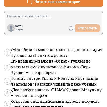
Читать все комментарии
Гость
Отправить
Войти
«Меня бесила моя роль»: как сегодня выглядит
1
Пуговка из «Папиных дочек»
Его номинировали на «Оскар»: гуляем по
2
местам съемок культового фильма «Вор»
Чухрая — фоторепортаж
Почему внутри Урана и Нептуна идут дожди
3
из алмазов? Разгадка удивила даже ученых
«Дед разбушевался»: SHAMAN довел Мизулину
4
— что он натворил
«Я крутая»: певица Жасмин здорово похудела
5
— как она выглядит теперь