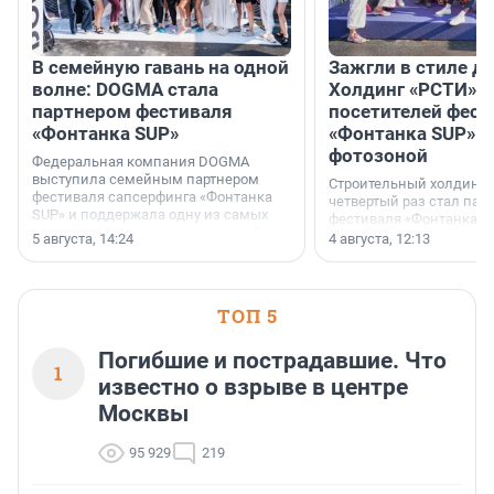
В семейную гавань на одной
Зажгли в стиле ди
волне: DOGMA стала
Холдинг «РСТИ» 
партнером фестиваля
посетителей фест
«Фонтанка SUP»
«Фонтанка SUP» я
фотозоной
Федеральная компания DOGMA
выступила семейным партнером
Строительный холдинг 
фестиваля сапсерфинга «Фонтанка
четвертый раз стал пар
SUP» и поддержала одну из самых
фестиваля «Фонтанка S
ярких и романтичных номинаций —
раз компания стремится
5 августа, 14:24
4 августа, 12:13
«SUP-свадьба».
привезти корпоративну
и подарить настоящий 
посетителям фестиваля
необычной фотозоне.
ТОП 5
Погибшие и пострадавшие. Что
1
известно о взрыве в центре
Москвы
95 929
219