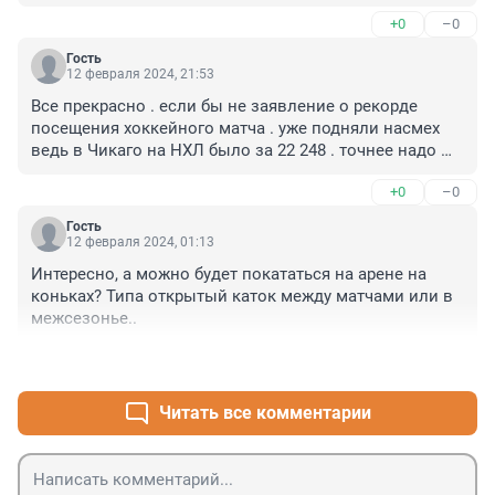
+0
–0
Гость
12 февраля 2024, 21:53
Все прекрасно . если бы не заявление о рекорде 
посещения хоккейного матча . уже подняли насмех 
ведь в Чикаго на НХЛ было за 22 248 . точнее надо 
быть Миллеру и не доверять источникам в минспорте 
+0
–0
. ведь слово не воробей . ну ничего дай бог в финале 
кубка побьете рассадив поплотнее за всеми столами 
Гость
да на ступеньки и будет 22509 вот и будет мировой 
12 февраля 2024, 01:13
рекорд . а историю спорта уважать надо не прощает 
Интересно, а можно будет покататься на арене на 
ошибок .
коньках? Типа открытый каток между матчами или в 
межсезонье..
+0
–0
Читать все комментарии