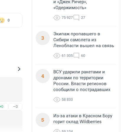
и «Джек Ричер»,
«Одержимость»
75 927
27
0
Экипаж пропавшего в
3
Сибири самолета из
Ленобласти вышел на связь
61 305
60
ВСУ ударили ракетами и
4
дронами по территории
России. Власти регионов
сообщили о пострадавших
58 833
+0
–0
Из-за атаки в Красном Бору
5
горит склад Wildberries
53 124