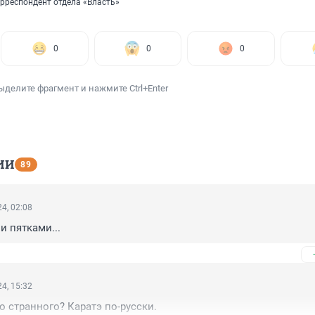
рреспондент отдела «Власть»
0
0
0
ыделите фрагмент и нажмите Ctrl+Enter
ИИ
89
4, 02:08
 пятками...
4, 15:32
о странного? Каратэ по-русски.