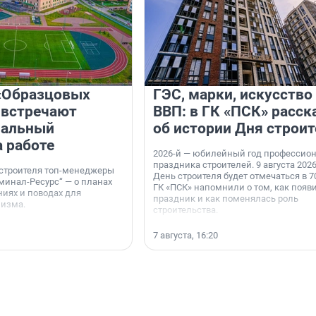
«Образцовых
ГЭС, марки, искусство
 встречают
ВВП: в ГК «ПСК» расск
нальный
об истории Дня строит
а работе
2026-й — юбилейный год профессио
праздника строителей. 9 августа 2026
 строителя топ-менеджеры
День строителя будет отмечаться в 70
минал-Ресурс“ — о планах
ГК «ПСК» напомнили о том, как появ
иях и поводах для
праздник и как поменялась роль
мизма.
строительства.
7 августа, 16:20