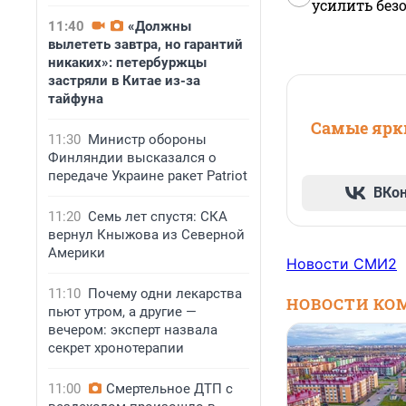
усилить без
11:40
«Должны
вылететь завтра, но гарантий
никаких»: петербуржцы
застряли в Китае из-за
тайфуна
Самые ярки
11:30
Министр обороны
Финляндии высказался о
передаче Украине ракет Patriot
ВКо
11:20
Семь лет спустя: СКА
вернул Кныжова из Северной
Америки
Новости СМИ2
11:10
Почему одни лекарства
НОВОСТИ КО
пьют утром, а другие —
вечером: эксперт назвала
секрет хронотерапии
11:00
Смертельное ДТП с