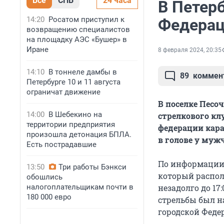
Все
СПБ
24 часа
В Петерб
14:20
Росатом приступил к
Федераци
возвращению специалистов
на площадку АЭС «Бушер» в
Иране
8 февраля 2024, 20:35
14:10
В тоннеле дамбы в
89
коммен
Петербурге 10 и 11 августа
ограничат движение
В поселке Песо
14:00
В Шебекино на
стрелкового кл
территории предприятия
федерации кара
произошла детонация БПЛА.
в голове у муж
Есть пострадавшие
По информации 
13:50
Три работы Бэнкси
который распол
обошлись
налогоплательщикам почти в
незадолго до 17
180 000 евро
стрельбы был н
городской Федер