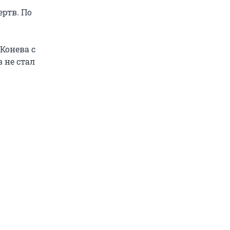
ртв. По
Конева с
 не стал