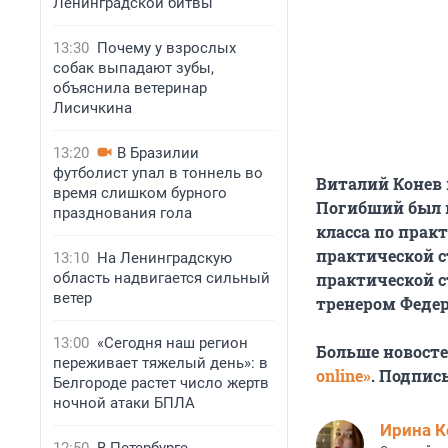
Ленинградской битвы
13:30
Почему у взрослых
собак выпадают зубы,
объяснила ветеринар
Лисичкина
13:20
В Бразилии
футболист упал в тоннель во
Виталий Конев 
время слишком бурного
Погибший был м
празднования гола
класса по прак
практической с
13:10
На Ленинградскую
область надвигается сильный
практической с
ветер
тренером Федер
13:00
«Сегодня наш регион
Больше новост
переживает тяжелый день»: в
online»
. Подпис
Белгороде растет число жертв
ночной атаки БПЛА
Иpина К