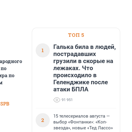
ТОП 5
Галька била в людей,
1
пострадавших
грузили в скорые на
народного
лежаках. Что
 по
происходило в
ира по
Геленджике после
м
атаки БПЛА
91 951
 SPB
15 телесериалов августа —
2
выбор «Фонтанки»: «Коп-
звезда», новые «Тед Лассо»