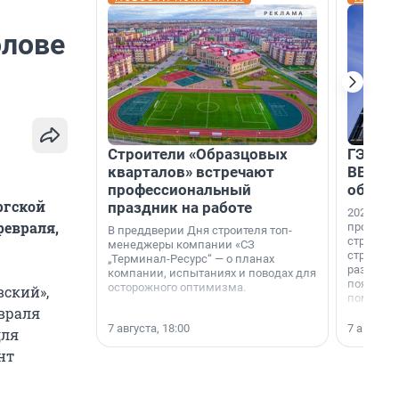
олове
Строители «Образцовых
ГЭС, м
кварталов» встречают
ВВП: в
профессиональный
об ист
ргской
праздник на работе
2026-й —
февраля,
професси
В преддверии Дня строителя топ-
строителе
менеджеры компании «СЗ
строителя
„Терминал-Ресурс“ — о планах
раз. В ГК
компании, испытаниях и поводах для
появился
осторожного оптимизма.
вский»,
поменяла
враля
7 августа, 18:00
7 августа,
для
нт