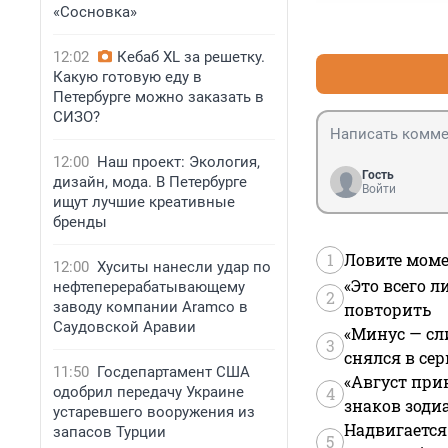
«Сосновка»
12:02
Кебаб XL за решетку.
Какую готовую еду в
Петербурге можно заказать в
СИЗО?
12:00
Наш проект: Экология,
Гость
дизайн, мода. В Петербурге
Войти
ищут лучшие креативные
бренды
1
Ловите моме
12:00
Хуситы нанесли удар по
«Это всего л
нефтеперерабатывающему
2
заводу компании Aramco в
повторить
Саудовской Аравии
«Минус — сл
3
снялся в се
11:50
Госдепартамент США
«Август при
одобрил передачу Украине
4
знаков зоди
устаревшего вооружения из
Надвигается
запасов Турции
5