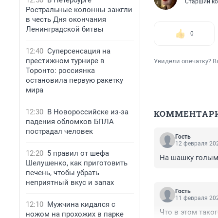
12:50
В Петербурге
Старший ко
Ростральные колонны зажгли
в честь Дня окончания
Ленинградской битвы
0
12:40
Суперсенсация на
престижном турнире в
Увидели опечатку? В
Торонто: россиянка
остановила первую ракетку
мира
12:30
В Новороссийске из-за
КОММЕНТАР
падения обломков БПЛА
пострадал человек
Гость
12 февраля 202
12:20
5 правил от шефа
На шашку голыми
Шелушенко, как приготовить
печень, чтобы убрать
неприятный вкус и запах
Гость
11 февраля 202
12:10
Мужчина кидался с
Что в этом таког
ножом на прохожих в парке