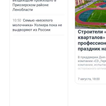
вездеходом произошло в
Приозерском районе
Ленобласти
10:50
Семью «веселого
молочника» Уолкера пока не
выдворяют из России
Строители 
кварталов»
профессио
праздник н
В преддверии Дня
компании «СЗ „Тер
компании, испытан
осторожного опти
7 августа, 18:00