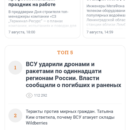
праздник на работе
Инженеры МегаФона ус
телеком-оборудование 
В преддверии Дня строителя топ-
популярных водоёмах
менеджеры компании «СЗ
Ленинградской области
„Терминал-Ресурс“ — о планах
станции вблизи Лембол
компании, испытаниях и поводах для
Раздолинского озёр, а 
осторожного оптимизма.
7 августа, 18:00
7 августа, 14:59
недалеко от Большого Т
водопада.
ТОП 5
ВСУ ударили дронами и
1
ракетами по одиннадцати
регионам России. Власти
сообщили о погибших и раненых
112 292
Теракты против мирных граждан. Татьяна
2
Ким ответила, почему ВСУ атакует склады
Wildberries