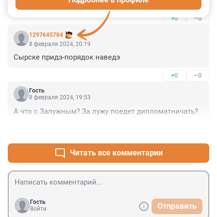
процентов, воевать в Украине хотят только блогеры и 
журналисты. Известие о том, что Америка не 
+0
–0
поможет- повергло всех в шок. Крах абсолютно 
неизбежен, причём в ближайшие недели. И, да- я не 
1297645784
нанятый Соловьевым тролль! Я знаю, что говорю.....
8 февраля 2024, 20:19
Сырске придэ-порядок наведэ
+0
–0
Гость
8 февраля 2024, 19:53
А что с Залужным? За лужу поедет дипломатничать?
+1
–1
Читать все комментарии
Гость
Отправить
Войти