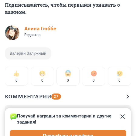
Подписывайтесь, чтобы первыми узнавать о
важном.
Алина Гюббе
Редактор
Валерий Залужный
0
0
0
0
0
КОММЕНТАРИИ
27
Гость
8 февраля 2024, 22:20
Получай награды за комментарии и другие 
задания!
Как Гитлер не менял командующих не помогло. 
Снарядов нет, некомплект в войсках- до 50 
Подробнее в профиле