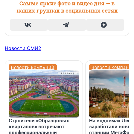
Самые яркие фото и видео дня — в
наших группах в социальных сетях
Новости СМИ2
НОВОСТИ КОМПАНИЙ
НОВОСТИ КОМПАНИ
Строители «Образцовых
На водоёмах Лен
кварталов» встречают
заработали новы
профессиональный
станции МегаФон