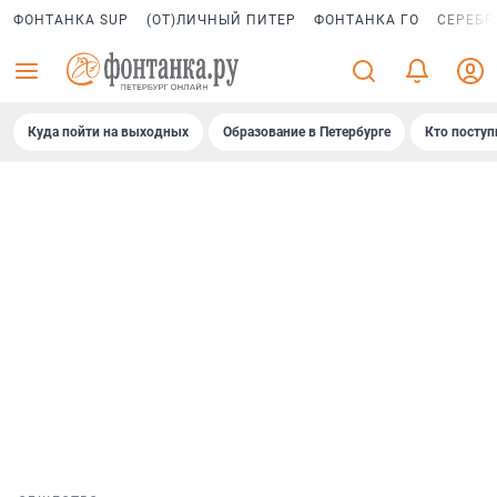
ФОНТАНКА SUP
(ОТ)ЛИЧНЫЙ ПИТЕР
ФОНТАНКА ГО
СЕРЕБР
Куда пойти на выходных
Образование в Петербурге
Кто поступ