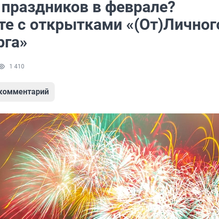
 праздников в феврале?
те с открытками «(От)Личног
рга»
1 410
 комментарий