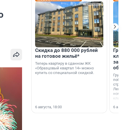
о
Скидка до 880 000 рублей
Группа
на готовое жильё*
клиен
застро
Теперь квартиру в сданном ЖК
област
«Образцовый квартал 14» можно
купить со специальной скидкой.
Группа А
победите
строител
Ленингра
номинац
клиенто
застройщ
6 августа, 18:00
6 августа,
области»