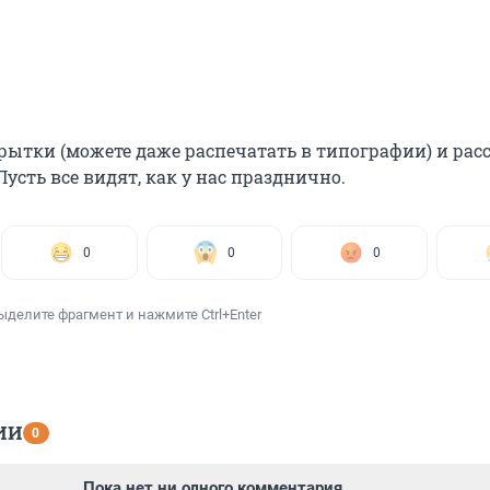
рытки (можете даже распечатать в типографии) и рас
Пусть все видят, как у нас празднично.
0
0
0
ыделите фрагмент и нажмите Ctrl+Enter
ИИ
0
Пока нет ни одного комментария.