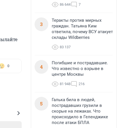
86 644
7
Теракты против мирных
3
граждан. Татьяна Ким
ответила, почему ВСУ атакует
склады Wildberries
сылайте
83 137
Погибшие и пострадавшие.
4
0
Что известно о взрыве в
центре Москвы
81 948
216
Галька била в людей,
5
пострадавших грузили в
скорые на лежаках. Что
происходило в Геленджике
после атаки БПЛА