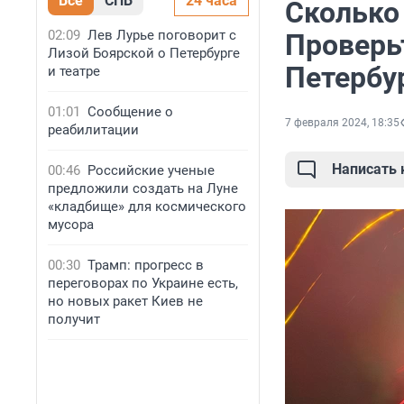
Все
СПБ
24 часа
Сколько
02:09
Лев Лурье поговорит с
Проверь
Лизой Боярской о Петербурге
Петербу
и театре
01:01
Сообщение о
7 февраля 2024, 18:35
реабилитации
Написать
00:46
Российские ученые
предложили создать на Луне
«кладбище» для космического
мусора
00:30
Трамп: прогресс в
переговорах по Украине есть,
но новых ракет Киев не
получит