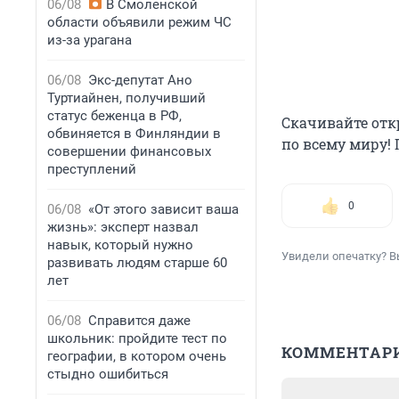
06/08
В Смоленской
области объявили режим ЧС
из-за урагана
06/08
Экс-депутат Ано
Туртиайнен, получивший
статус беженца в РФ,
Скачивайте отк
обвиняется в Финляндии в
по всему миру! 
совершении финансовых
преступлений
0
06/08
«От этого зависит ваша
жизнь»: эксперт назвал
навык, который нужно
Увидели опечатку? В
развивать людям старше 60
лет
06/08
Справится даже
школьник: пройдите тест по
КОММЕНТАР
географии, в котором очень
стыдно ошибиться