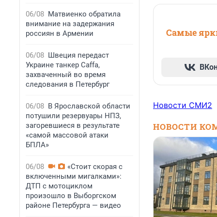
06/08
Матвиенко обратила
внимание на задержания
Самые ярки
россиян в Армении
06/08
Швеция передаст
Украине танкер Caffa,
ВКо
захваченный во время
следования в Петербург
Новости СМИ2
06/08
В Ярославской области
потушили резервуары НПЗ,
загоревшиеся в результате
НОВОСТИ КО
«самой массовой атаки
БПЛА»
06/08
«Стоит скорая с
включенными мигалками»:
ДТП с мотоциклом
произошло в Выборгском
районе Петербурга — видео