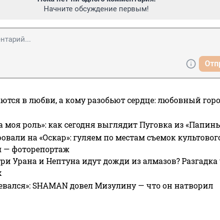
Начните обсуждение первым!
Отп
ются в любви, а кому разобьют сердце: любовный гор
а моя роль»: как сегодня выглядит Пуговка из «Папин
овали на «Оскар»: гуляем по местам съемок культово
я — фоторепортаж
ри Урана и Нептуна идут дожди из алмазов? Разгадка
х
евался»: SHAMAN довел Мизулину — что он натворил