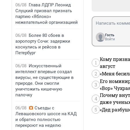
06/08
Глава ЛДПР Леонид
Слуцкий призвал признать
партию «Яблоко»
нежелательной организацией
06/08
Более 80 сбоев в
Гость
Войти
аэропорту Сочи: задержки
коснулись и рейсов в
Петербург
Кому призна
1
август
06/08
Искусственный
интеллект впервые создал
2
«Меня бесил
вирусы, не существующие в
Его номинир
природе. Они смогли
3
«Вор» Чухра
уничтожить кишечную
Почему внут
палочку
4
даже учены
06/08
Съезды с
5
«Дед разбуш
Левашовского шоссе на КАД
и обратно полностью
перекроют на неделю