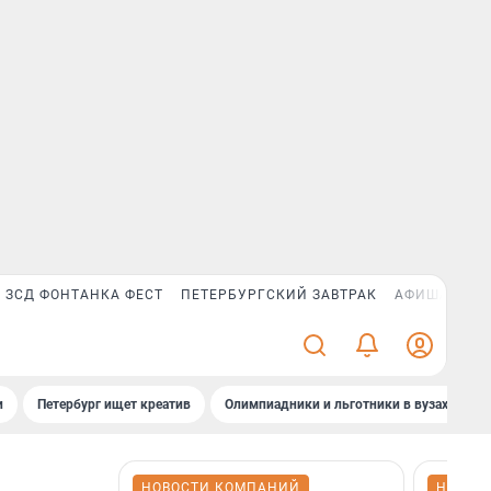
ЗСД ФОНТАНКА ФЕСТ
ПЕТЕРБУРГСКИЙ ЗАВТРАК
АФИША PLUS
и
Петербург ищет креатив
Олимпиадники и льготники в вузах СПб
НОВОСТИ КОМПАНИЙ
НОВОС