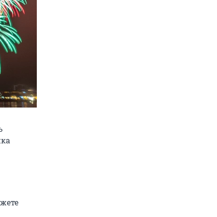
ь
ика
ожете