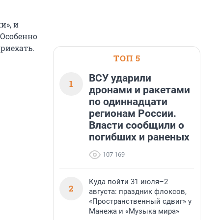
и», и
 Особенно
приехать.
ТОП 5
ВСУ ударили
1
дронами и ракетами
по одиннадцати
регионам России.
Власти сообщили о
погибших и раненых
107 169
Куда пойти 31 июля–2
2
августа: праздник флоксов,
«Пространственный сдвиг» у
Манежа и «Музыка мира»