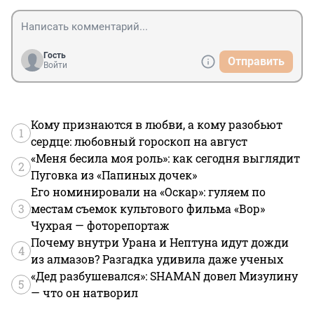
Гость
Отправить
Войти
Кому признаются в любви, а кому разобьют
1
сердце: любовный гороскоп на август
«Меня бесила моя роль»: как сегодня выглядит
2
Пуговка из «Папиных дочек»
Его номинировали на «Оскар»: гуляем по
3
местам съемок культового фильма «Вор»
Чухрая — фоторепортаж
Почему внутри Урана и Нептуна идут дожди
4
из алмазов? Разгадка удивила даже ученых
«Дед разбушевался»: SHAMAN довел Мизулину
5
— что он натворил