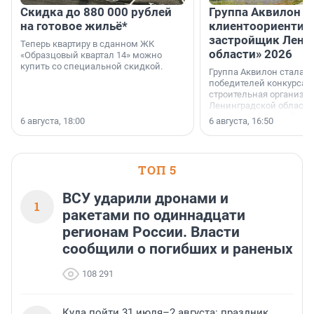
Скидка до 880 000 рублей
Группа Аквилон 
на готовое жильё*
клиентоориентир
застройщик Лени
Теперь квартиру в сданном ЖК
области» 2026
«Образцовый квартал 14» можно
купить со специальной скидкой.
Группа Аквилон стала 
победителей конкурса 
строительная организа
Ленинградской области 
номинации «Самый
6 августа, 18:00
6 августа, 16:50
клиентоориентированн
застройщик Ленинград
области».
ТОП 5
ВСУ ударили дронами и
1
ракетами по одиннадцати
регионам России. Власти
сообщили о погибших и раненых
108 291
Куда пойти 31 июля–2 августа: праздник