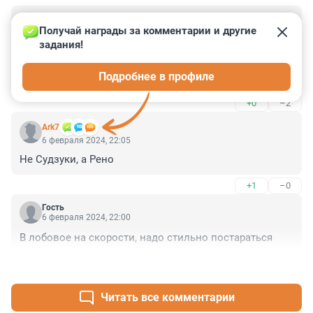
Гость
6 февраля 2024, 22:10
Получай награды за комментарии и другие 
задания!
Мухомор, какой пешеход, в мерседесе говорю не 
пристегнута, подушка не сработала, поэтому средней 
Подробнее в профиле
тяжести увезли
+0
–2
Ark7
6 февраля 2024, 22:05
Не Судзуки, а Рено
+1
–0
Гость
6 февраля 2024, 22:00
В лобовое на скорости, надо стильно постараться
+2
–0
Читать все комментарии