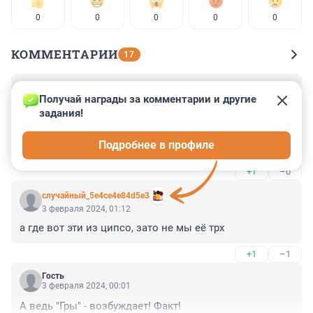
0
0
0
0
0
КОММЕНТАРИИ
17
Гость
3 февраля 2024, 13:44
Получай награды за комментарии и другие 
задания!
Братья Меладзе-конечно таланты. Но, как у селебров 
принято, зашли не в ту дверь! Побросали жён, 
Подробнее в профиле
замутили с певичками. Кормились с России и 
убежали. Вот Лепсверидзе и Павлиашвили- крепкие 
+1
–0
мужики, хотя Гриша из-за бухла тоже семью не 
сохранил.Аксиома- артист на сцене или в кино и в 
случайный_5e4ce4e84d5e3
жизни , это разные люди! Суди не по словам, а по 
3 февраля 2024, 01:12
делам...
а где вот эти из ципсо, зато не мы её трх
+1
–1
Гость
3 февраля 2024, 00:01
А ведь "Гры" - возбуждает! Факт!