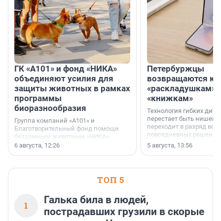
ГК «А101» и фонд «НИКА»
Петербуржцы
объединяют усилия для
возвращаются к
защиты животных в рамках
«раскладушкам» 
программы
«книжкам»
биоразнообразия
Технология гибких дисп
перестает быть нишевы
Группа компаний «А101» и
переходит в разряд вос
Благотворительный фонд помощи
повседневных решений
бездомным животным «НИКА»
заключили соглашение о
6 августа, 12:26
5 августа, 13:56
стратегическом сотрудничестве.
ТОП 5
Галька била в людей,
1
пострадавших грузили в скорые