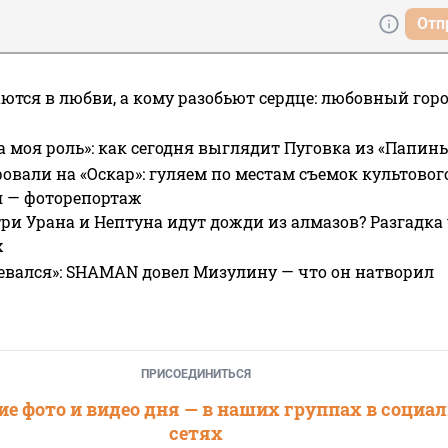
Отп
ются в любви, а кому разобьют сердце: любовный гор
а моя роль»: как сегодня выглядит Пуговка из «Папин
овали на «Оскар»: гуляем по местам съемок культово
я — фоторепортаж
ри Урана и Нептуна идут дожди из алмазов? Разгадка
х
евался»: SHAMAN довел Мизулину — что он натворил
ПРИСОЕДИНИТЬСЯ
е фото и видео дня — в наших группах в социа
сетях