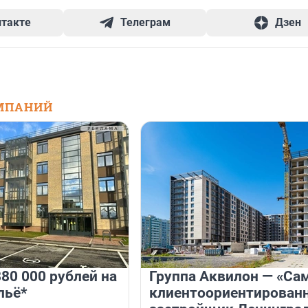
нтакте
Телеграм
Дзен
МПАНИЙ
80 000 рублей на
Группа Аквилон — «Са
льё*
клиентоориентирован