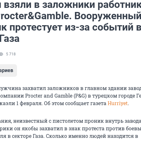
и взяли в заложники работни
Procter&Gamble. Вооруженны
к протестует из-за событий 
Газа
5 718
ариев
жчина захватил заложников в главном здании заво
мпании Procter and Gamble (P&G) в турецком городе Ге
аэли 1 февраля. Об этом сообщает газета
Hurriyet
.
ия, неизвестный с пистолетом проник внутрь завода в
рики он якобы захватил в знак протеста против боев
я в секторе Газа. Сколько именно людей находится в