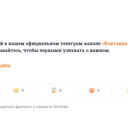
ей в нашем официальном телеграм-канале
«Фонтанка
ывайтесь, чтобы первыми узнавать о важном.
юббе
0
0
0
ыделите фрагмент и нажмите Ctrl+Enter