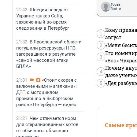
Гость
Войти
21:42
Швеция передаст
Украине танкер Caffa,
захваченный во время
следования в Петербург
Кому призна
1
август
21:32
В Ярославской области
2
«Меня бесил
потушили резервуары НПЗ,
Его номинир
загоревшиеся в результате
3
«Вор» Чухра
«самой массовой атаки
БПЛА»
Почему внут
4
даже учены
21:31
«Стоит скорая с
5
«Дед разбуш
включенными мигалками»:
ДТП с мотоциклом
произошло в Выборгском
районе Петербурга — видео
21:21
Чем отличается корм
Самые ярки
для стерилизованных котов
от обычного, объясняет
ветеринар