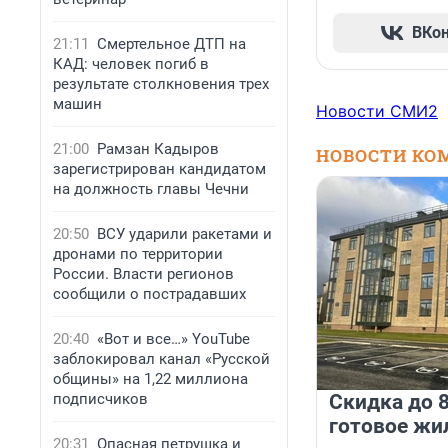
ВКо
21:11
Смертельное ДТП на
КАД: человек погиб в
результате столкновения трех
машин
Новости СМИ2
21:00
Рамзан Кадыров
НОВОСТИ КО
зарегистрирован кандидатом
на должность главы Чечни
20:50
ВСУ ударили ракетами и
дронами по территории
России. Власти регионов
сообщили о пострадавших
20:40
«Вот и все…» YouTube
заблокировал канал «Русской
общины» на 1,22 миллиона
подписчиков
Скидка до 8
готовое жи
20:31
Опасная петрушка и