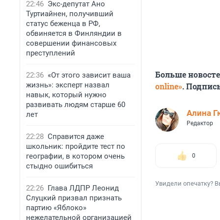
22:46
Экс-депутат Ано
Туртиайнен, получивший
статус беженца в РФ,
обвиняется в Финляндии в
совершении финансовых
преступлений
Больше новост
22:36
«От этого зависит ваша
жизнь»: эксперт назвал
online»
. Подпис
навык, который нужно
развивать людям старше 60
Алина Г
лет
Редактор
22:28
Справится даже
школьник: пройдите тест по
географии, в котором очень
0
стыдно ошибиться
Увидели опечатку? В
22:26
Глава ЛДПР Леонид
Слуцкий призвал признать
партию «Яблоко»
нежелательной организацией