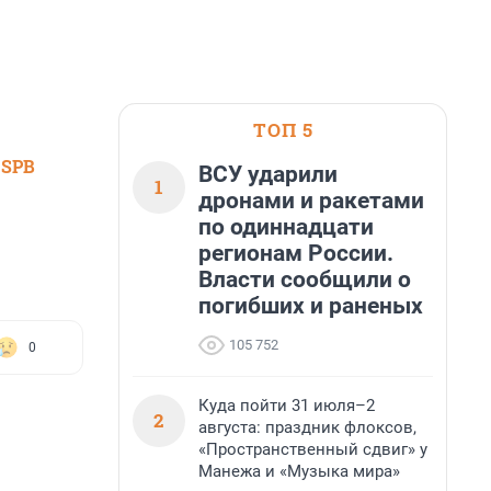
ТОП 5
 SPB
ВСУ ударили
1
дронами и ракетами
по одиннадцати
регионам России.
Власти сообщили о
погибших и раненых
105 752
0
Куда пойти 31 июля–2
2
августа: праздник флоксов,
«Пространственный сдвиг» у
Манежа и «Музыка мира»