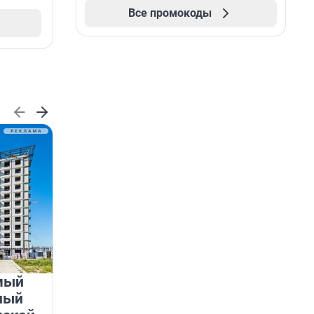
Все промокоды
мый
«Лучший проект КРТ»
ный
Ленобласти — микрорайон