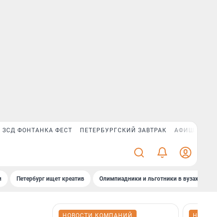
ЗСД ФОНТАНКА ФЕСТ
ПЕТЕРБУРГСКИЙ ЗАВТРАК
АФИША PLUS
и
Петербург ищет креатив
Олимпиадники и льготники в вузах СПб
НОВОСТИ КОМПАНИЙ
НОВОС