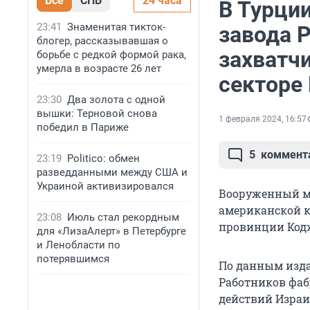
Все
СПБ
24 часа
В Турци
23:41
Знаменитая тикток-
завода 
блогер, рассказывавшая о
захватчи
борьбе с редкой формой рака,
умерла в возрасте 26 лет
секторе 
23:30
Два золота с одной
вышки: Терновой снова
1 февраля 2024, 16:57
победил в Париже
5
коммент
23:19
Politico: обмен
разведданными между США и
Украиной активизировался
Вооруженный му
американской ко
23:08
Июль стал рекордным
провинции Кодж
для «ЛизаАлерт» в Петербурге
и Ленобласти по
потерявшимся
По данным издан
Работников фаб
действий Израил