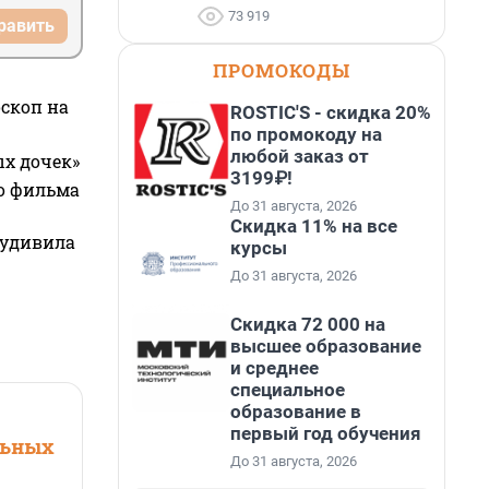
73 919
равить
ПРОМОКОДЫ
оскоп на
ROSTIC'S - скидка 20%
по промокоду на
любой заказ от
ых дочек»
3199₽!
го фильма
До 31 августа, 2026
Скидка 11% на все
 удивила
курсы
До 31 августа, 2026
Скидка 72 000 на
высшее образование
и среднее
специальное
образование в
первый год обучения
льных
До 31 августа, 2026