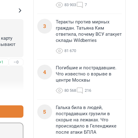
83 903
7
Теракты против мирных
3
граждан. Татьяна Ким
ответила, почему ВСУ атакует
карту 
склады Wildberries
зывают 
81 670
+1
–0
Погибшие и пострадавшие.
4
Что известно о взрыве в
центре Москвы
80 568
216
+0
–0
Галька била в людей,
5
пострадавших грузили в
скорые на лежаках. Что
происходило в Геленджике
после атаки БПЛА