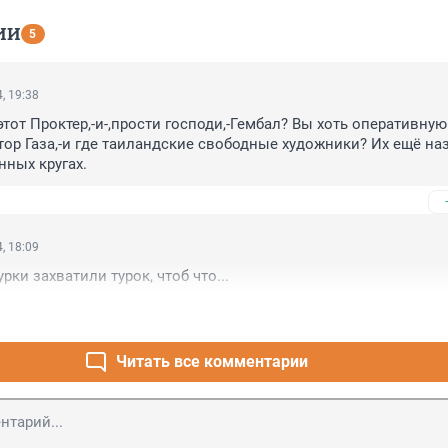
ИИ
5
, 19:38
тот Проктер,-и-,прости господи,-Гембал? Вы хоть оперативную 
тор Газа,-и где таиландские свободные художники? Их ещё на
нных кругах.
, 18:09
урки захватили турок, чтоб что...
Читать все комментарии