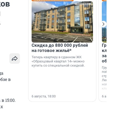
ков
й
в
Скидка до 880 000 рублей
Группа
на готовое жильё*
клиен
застро
Теперь квартиру в сданном ЖК
област
«Образцовый квартал 14» можно
купить со специальной скидкой.
Группа А
победите
да
строител
бзе в
Ленингра
номинац
клиенто
застройщ
6 августа, 18:00
6 августа,
области»
 15:00.
ых