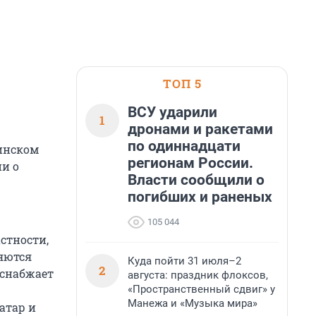
ТОП 5
ВСУ ударили
1
дронами и ракетами
по одиннадцати
аинском
регионам России.
ии о
Власти сообщили о
погибших и раненых
105 044
астности,
яются
Куда пойти 31 июля–2
2
 снабжает
августа: праздник флоксов,
«Пространственный сдвиг» у
Манежа и «Музыка мира»
атар и