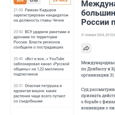
Все
СПБ
24 часа
Междуна
21:00
Рамзан Кадыров
большин
зарегистрирован кандидатом
России 
на должность главы Чечни
20:50
ВСУ ударили ракетами и
31 января 2024, 20:32
дронами по территории
России. Власти регионов
сообщили о пострадавших
20:40
«Вот и все…» YouTube
Международный 
заблокировал канал «Русской
по Донбассу и К
общины» на 1,22 миллиона
подписчиков
организации 31
20:31
Опасная петрушка и
Суд рассматрива
ядовитая вишня: какие
признать дейст
растения чаще всего путают
со съедобными
о борьбе с фин
конвенции о ли