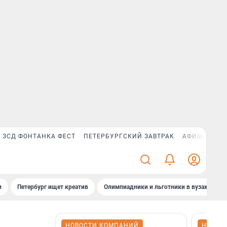
ЗСД ФОНТАНКА ФЕСТ
ПЕТЕРБУРГСКИЙ ЗАВТРАК
АФИША PLUS
и
Петербург ищет креатив
Олимпиадники и льготники в вузах СПб
НОВОСТИ КОМПАНИЙ
НОВОС