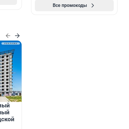
Все промокоды
мый
«Лучший проект КРТ»
ный
Ленобласти — микрорайон
дской
«Город Звёзд»