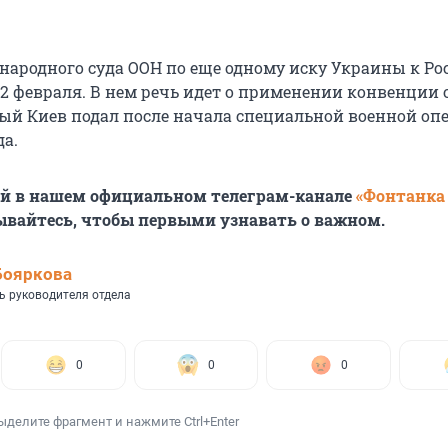
ародного суда ООН по еще одному иску Украины к Ро
 2 февраля. В нем речь идет о применении конвенции 
рый Киев подал после начала специальной военной оп
да.
ей в нашем официальном телеграм-канале
«Фонтанка
ывайтесь, чтобы первыми узнавать о важном.
Бояркова
ь руководителя отдела
0
0
0
ыделите фрагмент и нажмите Ctrl+Enter