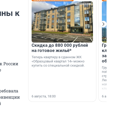
ины к
Скидка до 880 000 рублей
Группа
на готовое жильё*
клиен
застро
Теперь квартиру в сданном ЖК
област
«Образцовый квартал 14» можно
к России
купить со специальной скидкой.
Группа А
е
победите
строител
Ленингра
номинац
клиенто
требовала
застройщ
6 августа, 18:00
6 августа,
конвенции
области»
й