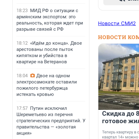
18:23
МИД РФ о ситуации с
армянским экспортом: это
реальность, которая ждет при
Новости СМИ2
разрыве связей с РФ
НОВОСТИ КО
18:12
«Идём до конца». Двое
арестованы после пыток
кипятком и убийства в
квартире на Ветеранов
18:04
Двое на одном
электросамокате оставили
пожилого петербуржца
истекать кровью
17:57
Путин исключил
Скидка до 8
Шереметьево из перечня
готовое жи
стратегических предприятий. У
правительства — «золотая
Теперь квартиру в
акция»
квартал 14» можно