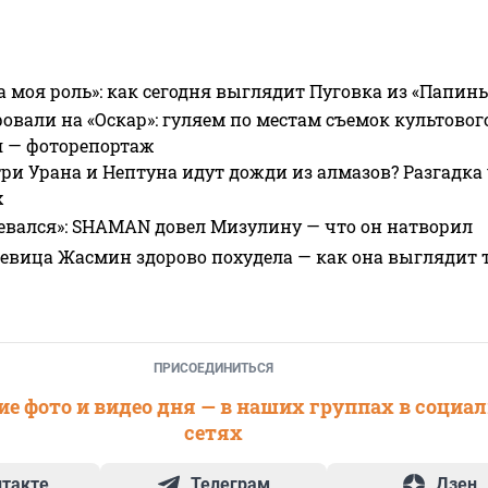
а моя роль»: как сегодня выглядит Пуговка из «Папин
овали на «Оскар»: гуляем по местам съемок культово
я — фоторепортаж
ри Урана и Нептуна идут дожди из алмазов? Разгадка
х
евался»: SHAMAN довел Мизулину — что он натворил
 певица Жасмин здорово похудела — как она выглядит 
ПРИСОЕДИНИТЬСЯ
е фото и видео дня — в наших группах в социа
сетях
нтакте
Телеграм
Дзен