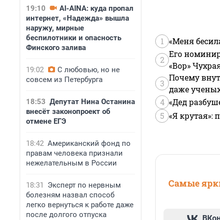
19:10
AI-AINA: куда пропал
интернет, «Надежда» вышла
наружу, мирные
беспилотники и опасность
1
«Меня бесил
Финского залива
Его номинир
2
«Вор» Чухра
19:02
С любовью, но не
Почему внут
совсем из Петербурга
3
даже учены
4
«Дед разбуш
18:53
Депутат Нина Останина
внесёт законопроект об
5
«Я крутая»:
отмене ЕГЭ
18:42
Американский фонд по
правам человека признали
нежелательным в России
Самые ярки
18:31
Эксперт по нервным
болезням назвал способ
легко вернуться к работе даже
после долгого отпуска
ВКо