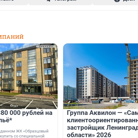
МПАНИЙ
80 000 рублей на
Группа Аквилон — «Са
льё*
клиентоориентирован
застройщик Ленингра
 сданном ЖК «Образцовый
области» 2026
 купить со специальной