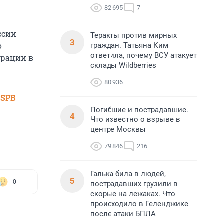
82 695
7
ссии
Теракты против мирных
3
о
граждан. Татьяна Ким
ответила, почему ВСУ атакует
ерации в
склады Wildberries
80 936
 SPB
Погибшие и пострадавшие.
4
Что известно о взрыве в
центре Москвы
79 846
216
Галька била в людей,
5
0
пострадавших грузили в
скорые на лежаках. Что
происходило в Геленджике
после атаки БПЛА