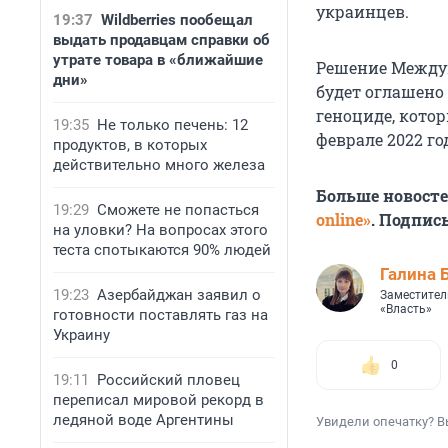
украинцев.
19:37
Wildberries пообещал
выдать продавцам справки об
утрате товара в «ближайшие
Решение Междун
дни»
будет оглашено
геноциде, кото
19:35
Не только печень: 12
феврале 2022 го
продуктов, в которых
действительно много железа
Больше новост
19:29
Сможете не попасться
online»
. Подпис
на уловки? На вопросах этого
теста спотыкаются 90% людей
Галина 
19:23
Азербайджан заявил о
Заместител
«Власть»
готовности поставлять газ на
Украину
0
19:11
Российский пловец
переписал мировой рекорд в
ледяной воде Аргентины
Увидели опечатку? В