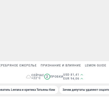
ЕРЕБРЯНОЕ ОЖЕРЕЛЬЕ
ПРИЗНАНИЕ И ВЛИЯНИЕ
LEMON GUIDE
USD 81,41
СЕЙЧАС
2
ПРОБКИ
+22°C
EUR 94,06
ователь Levrana и критика Татьяны Ким
Зачем депутаты удаляют соцсет