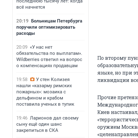
последнюю тысячу лет: когда
всё начнется
20:19
Больницам Петербурга
поручили оптимизировать
расходы
20:09
«У нас нет
обязательства по выплатам».
По второму пун
Wildberries ответил на вопрос
образовательну
о компенсациях продавцам
языке, но при э
19:58
У стен Колизея
ликвидации вс
нашли «казарму римских
пожарных»: мозаика с
Прочие претенз
дельфином и крабом
поставила ученых в тупик
Международного
Киев настаивал
19:46
Ларионов дал своему
«террористичес
сыну ещё один шанс
оружием Москва
закрепиться в СКА
«целенаправле