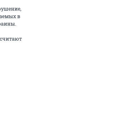
рушение,
ваемых в
раины.
 считают