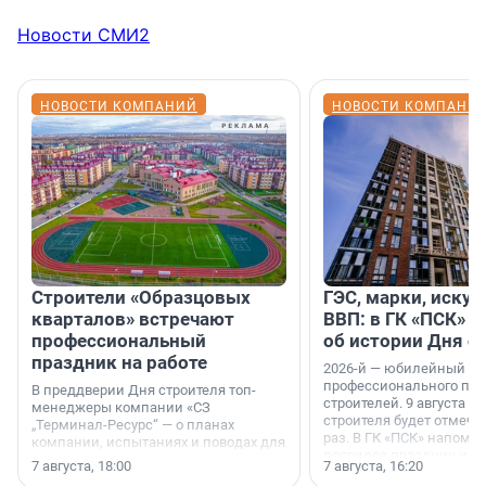
Новости СМИ2
НОВОСТИ КОМПАНИЙ
НОВОСТИ КОМПАНИ
Строители «Образцовых
ГЭС, марки, искус
кварталов» встречают
ВВП: в ГК «ПСК» р
профессиональный
об истории Дня с
праздник на работе
2026-й — юбилейный го
профессионального пр
В преддверии Дня строителя топ-
строителей. 9 августа 2
менеджеры компании «СЗ
строителя будет отмечат
„Терминал-Ресурс“ — о планах
раз. В ГК «ПСК» напомни
компании, испытаниях и поводах для
появился праздник и к
осторожного оптимизма.
7 августа, 18:00
7 августа, 16:20
поменялась роль строит