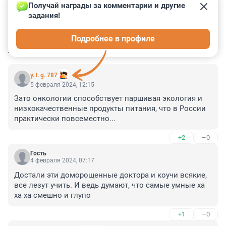
Получай награды за комментарии и другие 
задания!
1
0
0
0
1
Подробнее в профиле
КОММЕНТАРИИ
28
y. l. g. 787
5 февраля 2024, 12:15
Зато онкологии способствует паршивая экология и 
низкокачественные продукты питания, что в России 
практически повсеместно...
+2
–0
Гость
4 февраля 2024, 07:17
Достали эти доморощенные доктора и коучи всякие, 
все лезут учить. И ведь думают, что самые умные ха 
ха ха смешно и глупо
+1
–0