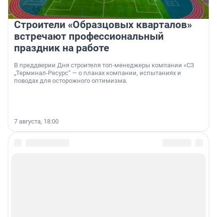
Строители «Образцовых кварталов»
встречают профессиональный
праздник на работе
В преддверии Дня строителя топ-менеджеры компании «СЗ
„Терминал-Ресурс“ — о планах компании, испытаниях и
поводах для осторожного оптимизма.
7 августа, 18:00