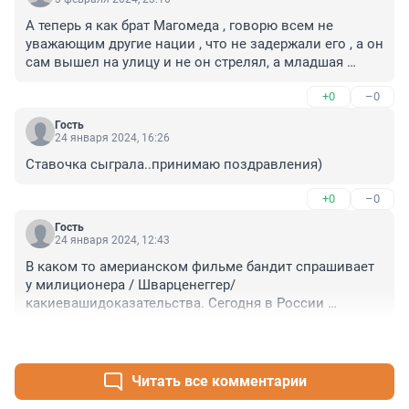
А теперь я как брат Магомеда , говорю всем не 
уважающим другие нации , что не задержали его , а он 
сам вышел на улицу и не он стрелял, а младшая 
сестра по случайности и не какого Есенина не было 
+0
–0
он вышел сразу тупо во двор. Все это есть в его деле , 
которое вы можете прочесть или узнать в 52 
Гость
отделении полиции выборгского района! Так что , 
24 января 2024, 16:26
давайте уже уважать нации чужие и понимать что это 
Ставочка сыграла..принимаю поздравления)
и наша родина и сейчас половина дагестанских 
мужчин воюют , в том числе и он отвоевал! Всего вам 
+0
–0
доброго гнилые "люди"
Гость
24 января 2024, 12:43
В каком то америанском фильме бандит спрашивает 
у милиционера / Шварценеггер/ 
какиевашидоказательства. Сегодня в России 
доказательства не нужны. Судьи верят на слово. Да 
+0
–1
все верят. А если кто и не верит, значит украинец.
Читать все комментарии