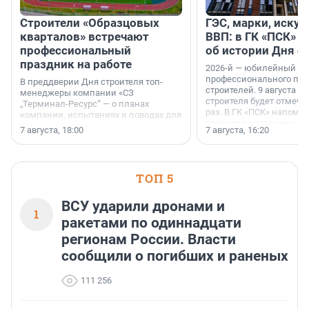
Строители «Образцовых
ГЭС, марки, искус
кварталов» встречают
ВВП: в ГК «ПСК» р
профессиональный
об истории Дня с
праздник на работе
2026-й — юбилейный го
профессионального пр
В преддверии Дня строителя топ-
строителей. 9 августа 2
менеджеры компании «СЗ
строителя будет отмечат
„Терминал-Ресурс“ — о планах
раз. В ГК «ПСК» напомни
компании, испытаниях и поводах для
появился праздник и к
осторожного оптимизма.
7 августа, 18:00
7 августа, 16:20
поменялась роль строит
ТОП 5
ВСУ ударили дронами и
1
ракетами по одиннадцати
регионам России. Власти
сообщили о погибших и раненых
111 256