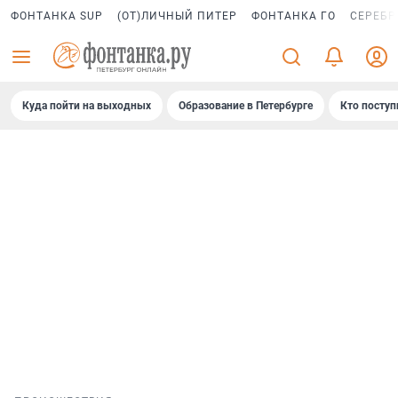
ФОНТАНКА SUP
(ОТ)ЛИЧНЫЙ ПИТЕР
ФОНТАНКА ГО
СЕРЕБР
Куда пойти на выходных
Образование в Петербурге
Кто поступ