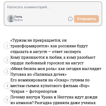
Гость
Отправить
Войти
«Туризм не прекращается, он
1
трансформируется»: как россияне будут
отдыхать в августе — ответ эксперта
Кому признаются в любви, а кому разобьют
2
сердце: любовный гороскоп на август
«Меня бесила моя роль»: как сегодня выглядит
3
Пуговка из «Папиных дочек»
Его номинировали на «Оскар»: гуляем по
4
местам съемок культового фильма «Вор»
Чухрая — фоторепортаж
Почему внутри Урана и Нептуна идут дожди
5
из алмазов? Разгадка удивила даже ученых