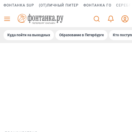
ФОНТАНКА SUP
(ОТ)ЛИЧНЫЙ ПИТЕР
ФОНТАНКА ГО
СЕРЕБР
Куда пойти на выходных
Образование в Петербурге
Кто поступ