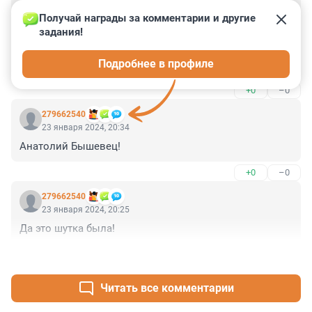
Гость
24 января 2024, 12:48
Получай награды за комментарии и другие 
задания!
Друзья подозреваемого утверждают, что 
потерпевший злостно и цинично оскорблял его, 
Подробнее в профиле
выражался нецензурно. С упоминанием о его 
родителях. Сам подозреваемый подался в бега.
+0
–0
279662540
23 января 2024, 20:34
Анатолий Бышевец!
+0
–0
279662540
23 января 2024, 20:25
Да это шутка была!
+0
–0
Читать все комментарии