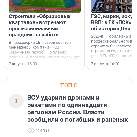
Строители «Образцовых
ГЭС, марки, искус
кварталов» встречают
ВВП: в ГК «ПСК» р
профессиональный
об истории Дня с
праздник на работе
2026-й — юбилейный го
профессионального пр
В преддверии Дня строителя топ-
строителей. 9 августа 2
менеджеры компании «СЗ
строителя будет отмечат
„Терминал-Ресурс“ — о планах
раз. В ГК «ПСК» напомни
компании, испытаниях и поводах для
появился праздник и к
осторожного оптимизма.
7 августа, 18:00
7 августа, 16:20
поменялась роль строит
ТОП 5
ВСУ ударили дронами и
1
ракетами по одиннадцати
регионам России. Власти
сообщили о погибших и раненых
114 121