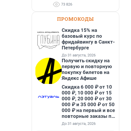
73 826
ПРОМОКОДЫ
Скидка 15% на
базовый курс по
фридайвингу в Санкт-
Петербурге
До 31 августа, 2026
Получить скидку на
первую и повторную
покупку билетов на
Яндекс Афише
Скидка 6 000 ₽ от 10
000 ₽, 10 000 ₽ от 15
000 ₽, 20 000 ₽ от 30
000 ₽ и 35 000 ₽ от 50
000 ₽ на первый и все
повторные заказы по
промокоду НАБЕРИ
До 31 августа, 2026