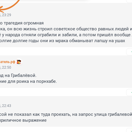
, 23:29
о трагедия огромная

шка, он всю жизнь строил советское общество равных людей и
 у народа отняли ограбили и забили, а потом пришёл вообще
долгие долгие годы они из мрака обманыват лапшу на ушах
атель.рф
, 22:50
 на Грибалёвой.

ие для роика на порнхабе.
, 22:43
ой не показал как туда проехать, на запрос улица грибалевой
еприличное выражение