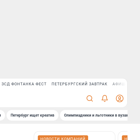
ЗСД ФОНТАНКА ФЕСТ
ПЕТЕРБУРГСКИЙ ЗАВТРАК
АФИША PLUS
и
Петербург ищет креатив
Олимпиадники и льготники в вузах СПб
НОВОСТИ КОМПАНИЙ
НОВОС