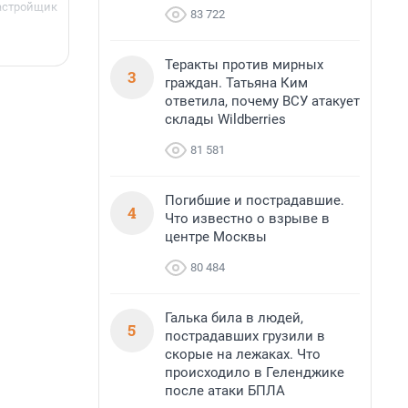
астройщик
83 722
з
с
6 августа, 16:07
6
Теракты против мирных
3
граждан. Татьяна Ким
ответила, почему ВСУ атакует
склады Wildberries
81 581
Погибшие и пострадавшие.
4
Что известно о взрыве в
центре Москвы
80 484
Галька била в людей,
5
пострадавших грузили в
скорые на лежаках. Что
происходило в Геленджике
после атаки БПЛА