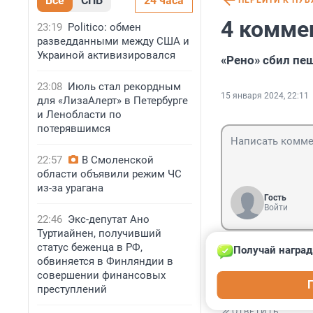
Все
СПБ
24 часа
ПЕРЕЙТИ К ПУ
4 комме
23:19
Politico: обмен
разведданными между США и
Украиной активизировался
«Рено» сбил пе
23:08
Июль стал рекордным
15 января 2024, 22:11
для «ЛизаАлерт» в Петербурге
и Ленобласти по
потерявшимся
22:57
В Смоленской
области объявили режим ЧС
из-за урагана
Гость
Войти
22:46
Экс-депутат Ано
Туртиайнен, получивший
статус беженца в РФ,
Получай наград
Гость
обвиняется в Финляндии в
16 января 2024
совершении финансовых
Очередной поэт 
преступлений
ОТВЕТИТЬ