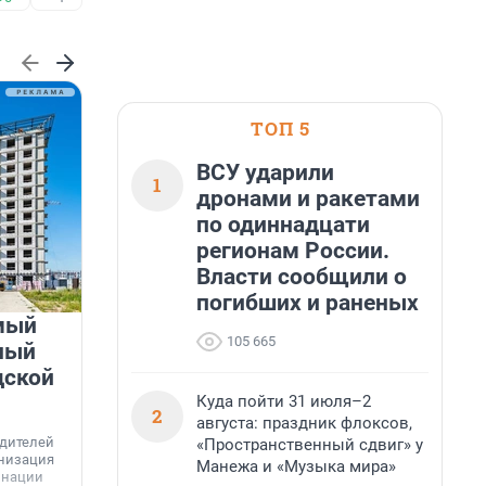
ТОП 5
ВСУ ударили
1
дронами и ракетами
по одиннадцати
регионам России.
Власти сообщили о
погибших и раненых
мый
«Лучший проект КРТ»
105 665
ный
Ленобласти — микрорайон
дской
«Город Звёзд»
Куда пойти 31 июля–2
2
Победителем профессионального конкурса
августа: праздник флоксов,
«Лучшая строительная организация 2025 года»
едителей
«Пространственный сдвиг» у
в номинации «За лучший проект комплексного
анизация
Манежа и «Музыка мира»
развития территорий» стал жилой микрорайон
Г
инации
«Город Звёзд».