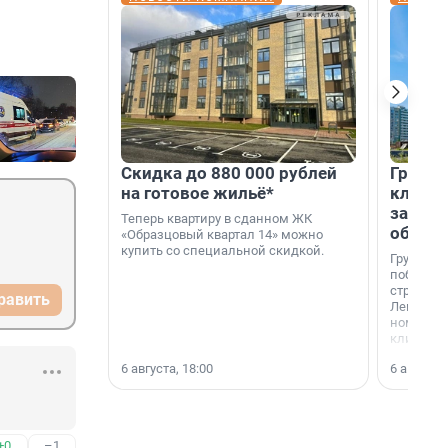
Скидка до 880 000 рублей
Группа
на готовое жильё*
клиен
застро
Теперь квартиру в сданном ЖК
област
«Образцовый квартал 14» можно
купить со специальной скидкой.
Группа А
победите
строител
равить
Ленингра
номинац
клиенто
застройщ
6 августа, 18:00
6 августа,
области»
+0
–1