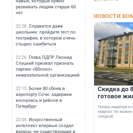
навык, который нужно
развивать людям старше 60
лет
НОВОСТИ КО
22:28
Справится даже
школьник: пройдите тест по
географии, в котором очень
стыдно ошибиться
22:26
Глава ЛДПР Леонид
Слуцкий призвал признать
партию «Яблоко»
нежелательной организацией
Скидка до 8
22:15
Более 80 сбоев в
аэропорту Сочи: задержки
готовое жи
коснулись и рейсов в
Петербург
Теперь квартиру в
квартал 14» можно
скидкой.
22:04
Искусственный
интеллект впервые создал
вирусы, не существующие в