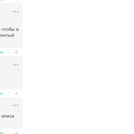
 чтобы в 
 лютый 
+0
–1
+1
–1
 алиса 
+0
–1