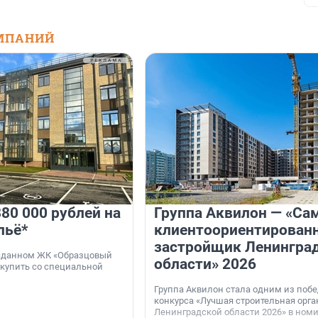
МПАНИЙ
80 000 рублей на
Группа Аквилон — «Са
льё*
клиентоориентирован
застройщик Ленингра
 сданном ЖК «Образцовый
области» 2026
 купить со специальной
Группа Аквилон стала одним из поб
конкурса «Лучшая строительная орг
Ленинградской области 2026» в ном