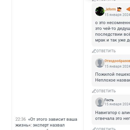
_ixform
15 января 2024
о это несомненн
это чей-то деду
последствии всё
мрак и так уже 
ОТВЕТИТЬ
Отходообразов
15 января 2024
Пожилой пешеход
Неплохое назван
ОТВЕТИТЬ
Гость
15 января 2024
Навигатор с алис
отвечала это н
22:36
«От этого зависит ваша
жизнь»: эксперт назвал
ОТВЕТИТЬ