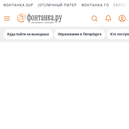
ФОНТАНКА SUP
(ОТ)ЛИЧНЫЙ ПИТЕР
ФОНТАНКА ГО
СЕРЕБР
Куда пойти на выходных
Образование в Петербурге
Кто поступ