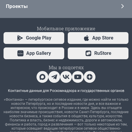
Проекты
Мобильное приложение
Google Play
App Store
App Gallery
RuStore
Мы в соцсетях
Контактные данные для Роскомнадзора и государственных органов
«Фонтанка» — петербургское сетевое издание, где можно найти не только
новости Петербурга, но и последние новости дня, и все важное и
интересное, что происходит в России и в мире. Здесь вы отыщете
наиболее значимые происшествия, новости Санкт-Петербурга, последние
новости бизнеса, а также события в обществе, культуре, искусстве.
Политика и власть, бизнес и недвижимость, дороги и автомобили,
финансы и работа, город и развлечения — вот только некоторые из тем,
которые освещает ведущее петербургское сетевое общественно-