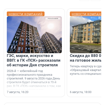
НОВОСТИ КОМПАНИЙ
НОВОСТИ КОМПАНИ
ГЭС, марки, искусство и
Скидка до 880 00
ВВП: в ГК «ПСК» рассказали
на готовое жильё
об истории Дня строителя
Теперь квартиру в сда
«Образцовый квартал 1
2026-й — юбилейный год
купить со специальной 
профессионального праздника
строителей. 9 августа 2026 года День
строителя будет отмечаться в 70-й
раз. В ГК «ПСК» напомнили о том, как
появился праздник и как
7 августа, 16:20
6 августа, 18:00
поменялась роль строительства.