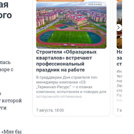
ая
ого
Строители «Образцовых
На вод
кварталов» встречают
зарабо
лась
профессиональный
станци
воре с
праздник на работе
Инженер
телеком-
В преддверии Дня строителя топ-
популярн
менеджеры компании «СЗ
Ленингра
„Терминал-Ресурс“ — о планах
станции 
компании, испытаниях и поводах для
о
Раздолин
осторожного оптимизма.
у которой
недалеко
водопада
уги
7 августа, 18:00
7 августа,
. «Мне бы