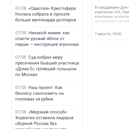
В преддверии Дня
07/08
«Одиссея» Кристофера
компании «СЗ „Тер
Нолана собрала в прокате
компании, испытан
больше миллиарда долларов
осторожного опти
07/08
Никакой химии: как
7 августа, 18:00
спасти урожай яблок от
парши — инструкция агронома
07/08
Суд избрал меру
пресечения бывшей участнице
«Дома-2», гулявшей голышом
по Москве
07/08
Наш проект: Как
бизнесу сэкономить на
платежах за рубеж
07/08
«Мерзкий способ»:
Хорватия оставила лидеров
сборной России без