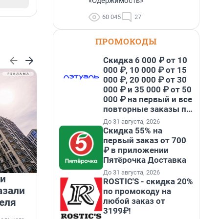
«Одержимость»
60 045
27
ПРОМОКОДЫ
Скидка 6 000 ₽ от 10
000 ₽, 10 000 ₽ от 15
000 ₽, 20 000 ₽ от 30
000 ₽ и 35 000 ₽ от 50
000 ₽ на первый и все
повторные заказы по
промокоду НАБЕРИ
До 31 августа, 2026
Скидка 55% на
первый заказ от 700
₽ в приложении
Пятёрочка Доставка
До 31 августа, 2026
 и
На водоёмах Ленобласти
ROSTIC'S - скидка 20%
азали
заработали новые базовые
по промокоду на
любой заказ от
еля
станции МегаФона
К
3199₽!
к