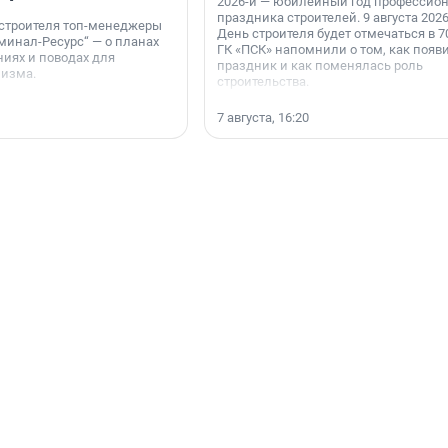
2026-й — юбилейный год профессио
праздника строителей. 9 августа 2026
 строителя топ-менеджеры
День строителя будет отмечаться в 70
минал-Ресурс“ — о планах
ГК «ПСК» напомнили о том, как появ
иях и поводах для
праздник и как поменялась роль
мизма.
строительства.
7 августа, 16:20