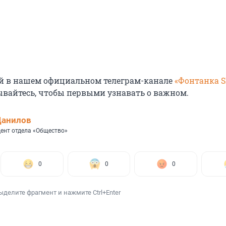
й в нашем официальном телеграм-канале
«Фонтанка 
ывайтесь, чтобы первыми узнавать о важном.
Данилов
ент отдела «Общество»
0
0
0
ыделите фрагмент и нажмите Ctrl+Enter