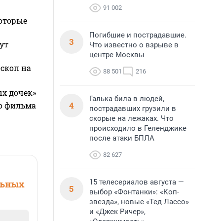
91 002
которые
Погибшие и пострадавшие.
3
ут
Что известно о взрыве в
центре Москвы
оскоп на
88 501
216
ых дочек»
Галька била в людей,
4
го фильма
пострадавших грузили в
скорые на лежаках. Что
происходило в Геленджике
после атаки БПЛА
82 627
15 телесериалов августа —
льных
5
выбор «Фонтанки»: «Коп-
звезда», новые «Тед Лассо»
и «Джек Ричер»,