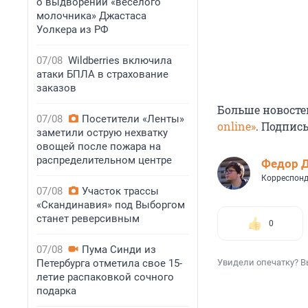
о выдворении «веселого
молочника» Джастаса
Уолкера из РФ
07/08
Wildberries включила
атаки БПЛА в страхование
заказов
Больше новосте
07/08
Посетители «Ленты»
online»
. Подпис
заметили острую нехватку
овощей после пожара на
распределительном центре
Федор 
Корреспонд
07/08
Участок трассы
«Скандинавия» под Выборгом
станет реверсивным
0
07/08
Пума Синди из
Петербурга отметила свое 15-
Увидели опечатку? В
летие распаковкой сочного
подарка