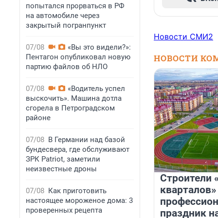
попытался прорваться в РФ
на автомобиле через
закрытый погранпункт
Новости СМИ2
07/08
«Вы это видели?»:
Пентагон опубликовал новую
НОВОСТИ КО
партию файлов об НЛО
07/08
«Водитель успел
выскочить». Машина дотла
сгорела в Петроградском
районе
07/08
В Германии над базой
бундесвера, где обслуживают
ЗРК Patriot, заметили
неизвестные дроны
Строители 
кварталов»
07/08
Как приготовить
профессио
настоящее мороженое дома: 3
проверенных рецепта
праздник н