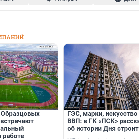
МПАНИЙ
«Образцовых
ГЭС, марки, искусство
 встречают
ВВП: в ГК «ПСК» расск
нальный
об истории Дня строит
а работе