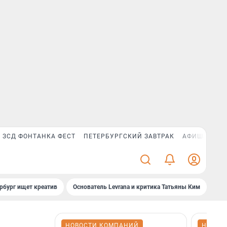
ЗСД ФОНТАНКА ФЕСТ
ПЕТЕРБУРГСКИЙ ЗАВТРАК
АФИША PLUS
рбург ищет креатив
Основатель Levrana и критика Татьяны Ким
Зач
НОВОСТИ КОМПАНИЙ
НОВОС