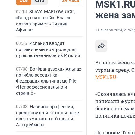
Все
СПБ
24 часа
MSK1.RU
02:14
SLAVA MARLOW, ЛСП,
жена за
«Бонд с кнопкой». Елагин
остров примет «Пикник
Афиши»
11 января 2024, 21:57
00:35
Испания вводит
пограничный контроль для
путешественников из Италии
Бывшая жена за
07/08
Во Французских Альпах
утром в среду. О
погибла россиянка.
MSK1.RU
.
Федерация альпинизма РФ:
«Непрофессионально и
странно»
«Скончалась вче
написали журнал
07/08
Названа профессия,
больше нет мам
представители которой реже
политика появи
всего умирают от болезни
Альцгеймера
По словам Толст