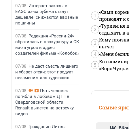
07/08
Интернет-заказы в
ЕАЭС из-за рубежа станут
«Сами корми
1
дешевле: снижаются ввозные
приводят к 
пошлины
«Туризм не 
2
отдыхать в а
07/08
Редакция «России-24»
Кому призна
обратилась в прокуратуру и СК
3
август
из-за угроз в адрес
создателей фильма «Колобок»
4
«Меня бесил
Его номинир
5
07/08
Не даст съесть лишнего
«Вор» Чухра
и уберет отеки: этот продукт
незаменим для худеющих
07/08
Пять человек
погибли в лобовом ДТП в
Свердловской области.
Самые ярки
Renault вылетел на встречку —
видео
07/08
Гражданин Литвы
ВКо