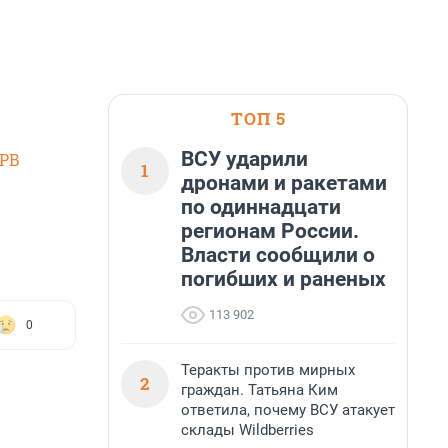
ТОП 5
ВСУ ударили
SPB
1
дронами и ракетами
по одиннадцати
регионам России.
Власти сообщили о
погибших и раненых
113 902
0
Теракты против мирных
2
граждан. Татьяна Ким
ответила, почему ВСУ атакует
склады Wildberries