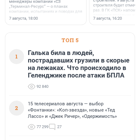
строителей. 9 августа 2
менеджеры компании «СЗ
строителя будет отмечат
„Терминал-Ресурс“ — о планах
раз. В ГК «ПСК» напомни
компании, испытаниях и поводах для
появился праздник и к
осторожного оптимизма.
7 августа, 18:00
7 августа, 16:20
поменялась роль строит
ТОП 5
Галька била в людей,
1
пострадавших грузили в скорые
на лежаках. Что происходило в
Геленджике после атаки БПЛА
92 840
15 телесериалов августа — выбор
2
«Фонтанки»: «Коп-звезда», новые «Тед
Лассо» и «Джек Ричер», «Одержимость»
77 299
27