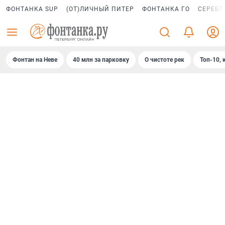
ФОНТАНКА SUP
(ОТ)ЛИЧНЫЙ ПИТЕР
ФОНТАНКА ГО
СЕРЕБР
Фонтан на Неве
40 млн за парковку
О чистоте рек
Топ-10, 