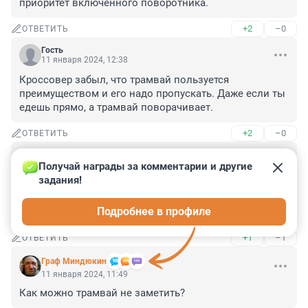
приоритет включенного поворотника.
+2
–0
ОТВЕТИТЬ
Гость
11 января 2024, 12:38
Кроссовер забыл, что трамвай пользуется 
преимуществом и его надо пропускать. Даже если ты 
едешь прямо, а трамвай поворачивает.
+2
–0
ОТВЕТИТЬ
Гость
11 января 2024, 11:50
Получай награды за комментарии и другие 
задания!
Трамваи-чемпионы! 

Подробнее в профиле
Дайте трамвай поводить по городу!
+1
–1
ОТВЕТИТЬ
Граф Миндюкин
11 января 2024, 11:49
Как можно трамвай не заметить?