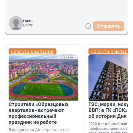
Гость
Войти
Отправить
НОВОСТИ КОМПАНИЙ
НОВОСТИ КОМПАНИ
Строители «Образцовых
ГЭС, марки, искус
кварталов» встречают
ВВП: в ГК «ПСК» р
профессиональный
об истории Дня с
праздник на работе
2026-й — юбилейный го
профессионального пр
В преддверии Дня строителя топ-