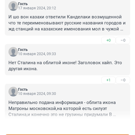
Гость
17 января 2024, 20:12
И шо вон казахи ответили Канделаки возмущенной 
что те переименовывают русские названия городов и 
жд станций на казахские именования мол в чужой 
монастырь со своим уставом не лезь . есть в Грузии 
+0
–0
икона с изображением Сталина значит это в Грузии 
так решили . вот и решайте в России сами проблему с 
Гость
перезахоронением Ленина из мавзолея . ведь был 
10 января 2024, 09:33
договор между Ельциным и коммунистами не трогать 
Нет Сталина на облитой иконе! Заголовок хайп. Это 
перезахоронение до 100 лет со смерти Ленина и вот 
другая икона.
время подошло . ну и как решать будут? Новое 
соглашение уже с Путиным . или дали слово 
+1
–0
выполняйте? Вот проблема для России . что к 
грузинам прицепились .
Гость
10 января 2024, 09:30
Неправильно подана информация - облита икона 
Матроны московской,на которой есть силуэт 
Сталина,и конечно это не грузины придумали В 
России такие изображения имеются.Есть и история 
+0
–0
об этом ,ищите и найдете в инете