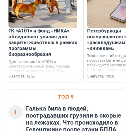
ГК «А101» и фонд «НИКА»
Петербуржцы
объединяют усилия для
возвращаются к
защиты животных в рамках
«раскладушкам» 
программы
«книжкам»
биоразнообразия
Технология гибких дисп
перестает быть нишевы
Группа компаний «А101» и
переходит в разряд вос
Благотворительный фонд помощи
повседневных решений
бездомным животным «НИКА»
заключили соглашение о
6 августа, 12:26
5 августа, 13:56
стратегическом сотрудничестве.
ТОП 5
Галька била в людей,
1
пострадавших грузили в скорые
на лежаках. Что происходило в
Геленджике после атаки БПЛА