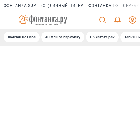
ФОНТАНКА SUP
(ОТ)ЛИЧНЫЙ ПИТЕР
ФОНТАНКА ГО
СЕРЕБР
Фонтан на Неве
40 млн за парковку
О чистоте рек
Топ-10, 