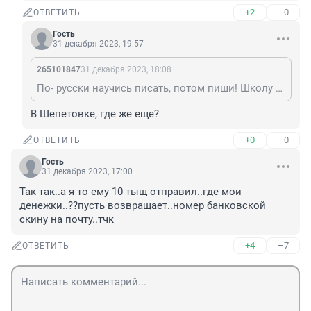
+2
–0
ОТВЕТИТЬ
Гость
31 декабря 2023, 19:57
265101847
31 декабря 2023, 18:08
По- русски научись писать, потом пиши! Школу где заканчивали?!
В Шепетовке, где же еще?
+0
–0
ОТВЕТИТЬ
Гость
31 декабря 2023, 17:00
Так так..а я то ему 10 тыщ отправил..где мои 
денежки..??пусть возвращает..номер банковской 
скину на почту..тчк
+4
–7
ОТВЕТИТЬ