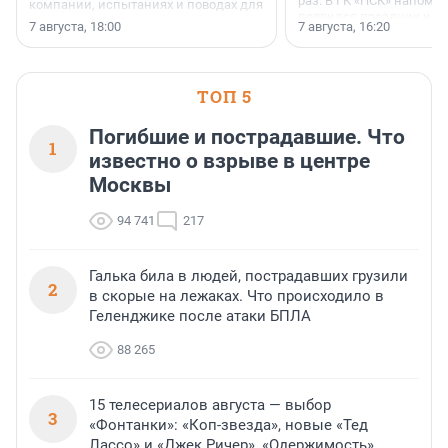
раз. В ГК «ПСК» напомни
компании, испытаниях и поводах для
появился праздник и к
осторожного оптимизма.
7 августа, 18:00
7 августа, 16:20
поменялась роль строит
ТОП 5
Погибшие и пострадавшие. Что
1
известно о взрыве в центре
Москвы
94 741
217
Галька била в людей, пострадавших грузили
2
в скорые на лежаках. Что происходило в
Геленджике после атаки БПЛА
88 265
15 телесериалов августа — выбор
3
«Фонтанки»: «Коп-звезда», новые «Тед
Лассо» и «Джек Ричер», «Одержимость»