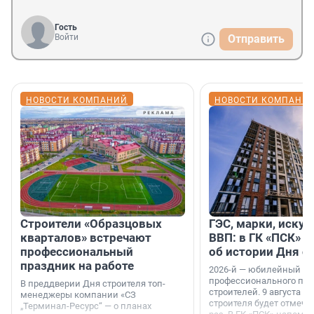
Гость
Войти
Отправить
НОВОСТИ КОМПАНИЙ
НОВОСТИ КОМПАНИ
Строители «Образцовых
ГЭС, марки, искус
кварталов» встречают
ВВП: в ГК «ПСК» р
профессиональный
об истории Дня с
праздник на работе
2026-й — юбилейный го
профессионального пр
В преддверии Дня строителя топ-
строителей. 9 августа 2
менеджеры компании «СЗ
строителя будет отмечат
„Терминал-Ресурс“ — о планах