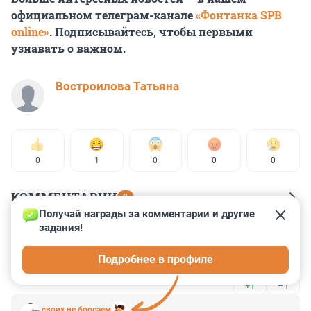
официальном телеграм-канале
«Фонтанка SPB
online»
. Подписывайтесь, чтобы первыми
узнавать о важном.
Востроилова Татьяна
0
1
0
0
0
КОММЕНТАРИИ
9
Получай награды за комментарии и другие 
задания!
Гость
31 декабря 2023, 14:13
Подробнее в профиле
надоели эти попрошайки из фонтанки
+1
–1
своих не бросаем