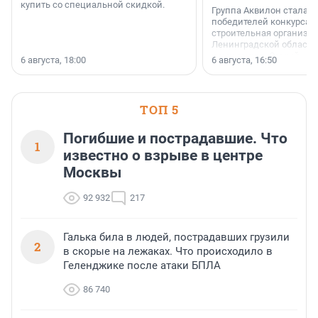
купить со специальной скидкой.
Группа Аквилон стала 
победителей конкурса 
строительная организа
Ленинградской области 
номинации «Самый
6 августа, 18:00
6 августа, 16:50
клиентоориентированн
застройщик Ленинград
области».
ТОП 5
Погибшие и пострадавшие. Что
1
известно о взрыве в центре
Москвы
92 932
217
Галька била в людей, пострадавших грузили
2
в скорые на лежаках. Что происходило в
Геленджике после атаки БПЛА
86 740