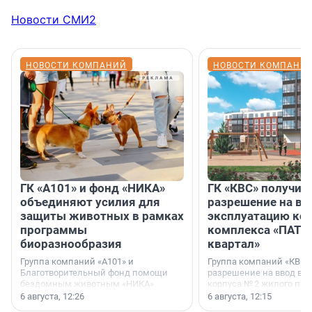
Новости СМИ2
НОВОСТИ КОМПАНИЙ
НОВОСТИ КОМПАНИ
ГК «А101» и фонд «НИКА»
ГК «КВС» получил
объединяют усилия для
разрешение на вв
защиты животных в рамках
эксплуатацию кор
программы
комплекса «ПАТИ
биоразнообразия
квартал»
Группа компаний «А101» и
Группа компаний «КВС»
Благотворительный фонд помощи
разрешение на ввод в 
бездомным животным «НИКА»
корпуса № 2 жилого про
заключили соглашение о
Уютный квартал», расп
6 августа, 12:26
6 августа, 12:15
стратегическом сотрудничестве.
Всеволожском районе