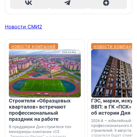
Новости СМИ2
НОВОСТИ КОМПАНИЙ
НОВОСТИ КОМПАНИ
Строители «Образцовых
ГЭС, марки, искус
кварталов» встречают
ВВП: в ГК «ПСК» р
профессиональный
об истории Дня с
праздник на работе
2026-й — юбилейный го
профессионального пр
В преддверии Дня строителя топ-
строителей. 9 августа 2
менеджеры компании «СЗ
строителя будет отмечат
„Терминал-Ресурс“ — о планах