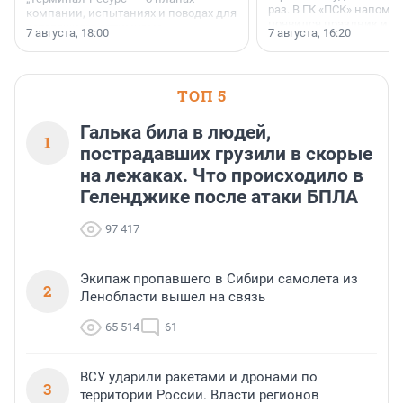
раз. В ГК «ПСК» напомни
компании, испытаниях и поводах для
появился праздник и к
осторожного оптимизма.
7 августа, 18:00
7 августа, 16:20
поменялась роль строит
ТОП 5
Галька била в людей,
1
пострадавших грузили в скорые
на лежаках. Что происходило в
Геленджике после атаки БПЛА
97 417
Экипаж пропавшего в Сибири самолета из
2
Ленобласти вышел на связь
65 514
61
ВСУ ударили ракетами и дронами по
3
территории России. Власти регионов