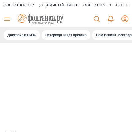
ФОНТАНКА SUP
(ОТ)ЛИЧНЫЙ ПИТЕР
ФОНТАНКА ГО
СЕРЕБР
Доставка в СИЗО
Петербург ищет креатив
Дом Репина. Реставр