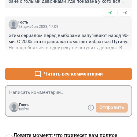
бане с голыми девочками ,где показана у кого вся 
власть и ее сливание с преступниками была 
+0
–0
переделана за неделю.Выводы делайте сами.
Гость
28 декабря 2023, 17:09
Этим сериалом перед выборами запугивают народ 90-
ми. С 2000г эта страшилка помогает избраться Путину. 
Не надо бояться в одну реку не вступить дважды. В 
конце 80-х и в 90-х все это происходило с подачи 
+1
–0
властей,чтобы сначала развалить СССР,а потом 
приватизировать госсобственность.

Вспомните кто в Казани долларовые миллиардеры? 
Читать все комментарии
Это два сына Шаймиева
Гость
Отправить
Войти
Ловите момент: что принесет вам полное