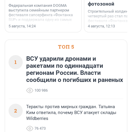
фотозоной
Федеральная компания DOGMA
выступила семейным партнером
Строительный холдинг 
фестиваля сапсерфинга «Фонтанка
четвертый раз стал пар
SUP» и поддержала одну из самых
фестиваля «Фонтанка S
ярких и романтичных номинаций —
раз компания стремится
5 августа, 14:24
4 августа, 12:13
«SUP-свадьба».
привезти корпоративну
и подарить настоящий 
посетителям фестиваля
необычной фотозоне.
ТОП 5
ВСУ ударили дронами и
1
ракетами по одиннадцати
регионам России. Власти
сообщили о погибших и раненых
100 986
Теракты против мирных граждан. Татьяна
2
Ким ответила, почему ВСУ атакует склады
Wildberries
76 473