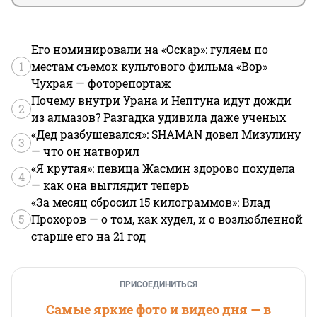
Его номинировали на «Оскар»: гуляем по
1
местам съемок культового фильма «Вор»
Чухрая — фоторепортаж
Почему внутри Урана и Нептуна идут дожди
2
из алмазов? Разгадка удивила даже ученых
«Дед разбушевался»: SHAMAN довел Мизулину
3
— что он натворил
«Я крутая»: певица Жасмин здорово похудела
4
— как она выглядит теперь
«За месяц сбросил 15 килограммов»: Влад
5
Прохоров — о том, как худел, и о возлюбленной
старше его на 21 год
ПРИСОЕДИНИТЬСЯ
Самые яркие фото и видео дня — в