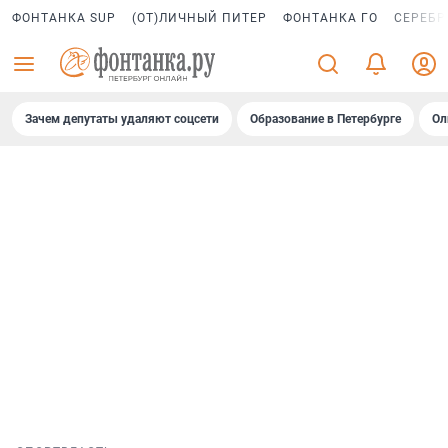
ФОНТАНКА SUP
(ОТ)ЛИЧНЫЙ ПИТЕР
ФОНТАНКА ГО
СЕРЕБР
Зачем депутаты удаляют соцсети
Образование в Петербурге
Ол