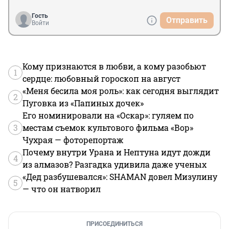
Гость
Отправить
Войти
Кому признаются в любви, а кому разобьют
1
сердце: любовный гороскоп на август
«Меня бесила моя роль»: как сегодня выглядит
2
Пуговка из «Папиных дочек»
Его номинировали на «Оскар»: гуляем по
3
местам съемок культового фильма «Вор»
Чухрая — фоторепортаж
Почему внутри Урана и Нептуна идут дожди
4
из алмазов? Разгадка удивила даже ученых
«Дед разбушевался»: SHAMAN довел Мизулину
5
— что он натворил
ПРИСОЕДИНИТЬСЯ