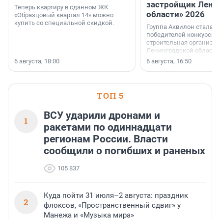
застройщик Лени
Теперь квартиру в сданном ЖК
области» 2026
«Образцовый квартал 14» можно
купить со специальной скидкой.
Группа Аквилон стала 
победителей конкурса 
строительная организа
Ленинградской области 
номинации «Самый
6 августа, 18:00
6 августа, 16:50
клиентоориентированн
застройщик Ленинград
области».
ТОП 5
ВСУ ударили дронами и
1
ракетами по одиннадцати
регионам России. Власти
сообщили о погибших и раненых
105 837
Куда пойти 31 июля–2 августа: праздник
2
флоксов, «Пространственный сдвиг» у
Манежа и «Музыка мира»