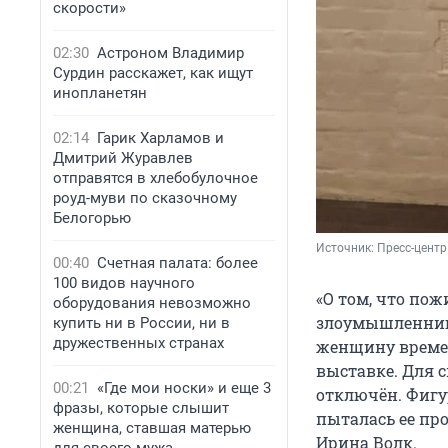
скорости»
02:30
Астроном Владимир
Сурдин расскажет, как ищут
инопланетян
02:14
Гарик Харламов и
Дмитрий Журавлев
отправятся в хлебобулочное
роуд-муви по сказочному
Белогорью
Источник: 
Пресс-цент
00:40
Счетная палата: более
100 видов научного
«О том, что пож
оборудования невозможно
злоумышленнице
купить ни в России, ни в
дружественных странах
женщину времен
выставке. Для с
00:21
«Где мои носки» и еще 3
отключён. Фигу
фразы, которые слышит
пыталась ее пр
женщина, ставшая матерью
Ирина Волк.