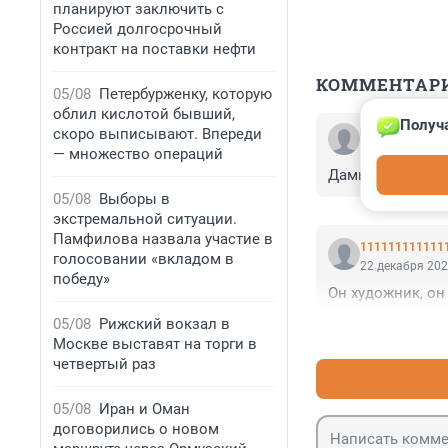
планируют заключить с
Россией долгосрочный
контракт на поставки нефти
КОММЕНТАР
05/08
Петербурженку, которую
облил кислотой бывший,
Получа
скоро выписывают. Впереди
Гость
22 декабря 202
— множество операций
Дамы, они такие 
05/08
Выборы в
экстремальной ситуации.
Памфилова назвала участие в
111111111111
голосовании «вкладом в
22 декабря 202
победу»
Он художник, он
05/08
Рижский вокзал в
Москве выставят на торги в
четвертый раз
05/08
Иран и Оман
договорились о новом