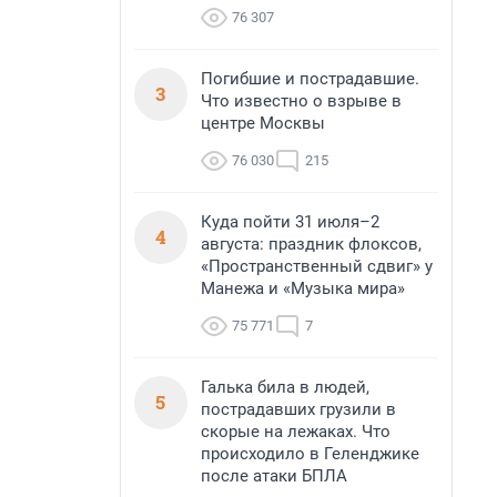
76 307
Погибшие и пострадавшие.
3
Что известно о взрыве в
центре Москвы
76 030
215
Куда пойти 31 июля–2
4
августа: праздник флоксов,
«Пространственный сдвиг» у
Манежа и «Музыка мира»
75 771
7
Галька била в людей,
5
пострадавших грузили в
скорые на лежаках. Что
происходило в Геленджике
после атаки БПЛА