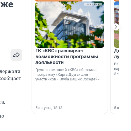
аже
ГК «КВС» расширяет
Дом ил
возможности программы
лучше 
лояльности
Взвешива
варианто
Группа компаний «КВС» обновила
адержали
лишнего 
программу «Карта Друга» для
 сообщает
участников «Клуба Ваших Соседей».
а,
5 августа, 18:13
5 августа,
-
по