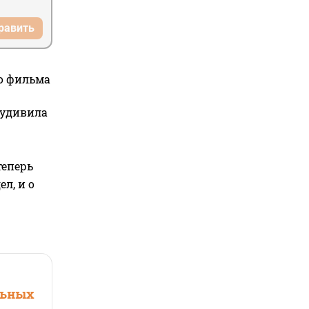
равить
го фильма
 удивила
теперь
л, и о
льных