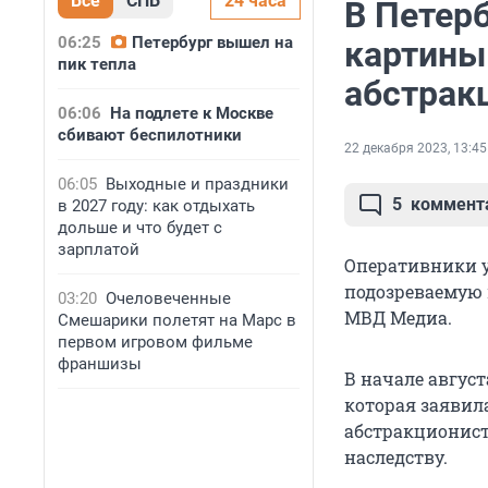
Все
СПБ
24 часа
В Петер
06:25
Петербург вышел на
картины
пик тепла
абстрак
06:06
На подлете к Москве
сбивают беспилотники
22 декабря 2023, 13:45
06:05
Выходные и праздники
5
коммент
в 2027 году: как отдыхать
дольше и что будет с
зарплатой
Оперативники у
подозреваемую 
03:20
Очеловеченные
МВД Медиа.
Смешарики полетят на Марс в
первом игровом фильме
франшизы
В начале авгус
которая заявил
абстракционист
наследству.