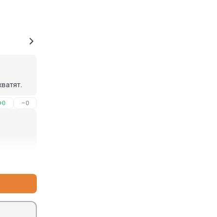
хватят.
+0
–0
+0
–0