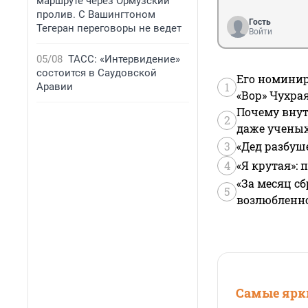
маршруте через Ормузский
пролив. С Вашингтоном
Гость
Тегеран переговоры не ведет
Войти
05/08
ТАСС: «Интервидение»
состоится в Саудовской
Его номинир
1
Аравии
«Вор» Чухра
Почему внут
2
даже учены
3
«Дед разбуш
4
«Я крутая»:
«За месяц сб
5
возлюбленной
Самые ярки