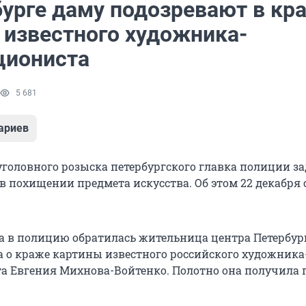
бурге даму подозревают в кр
 известного художника-
циониста
5 681
ариев
головного розыска петербургского главка полиции з
в похищении предмета искусства. Об этом 22 декабря
та в полицию обратилась жительница центра Петербург
а о краже картины известного российского художника
а Евгения Михнова-Войтенко. Полотно она получила 