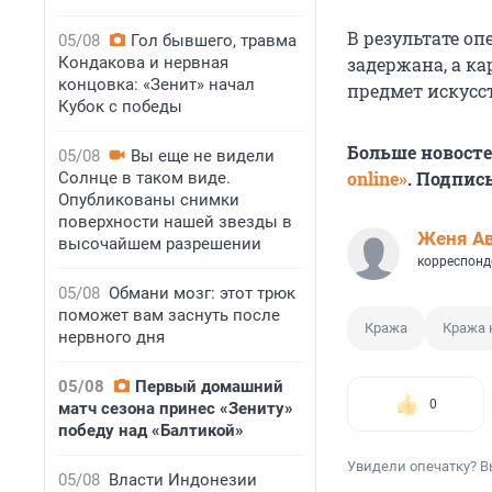
В результате о
05/08
Гол бывшего, травма
Кондакова и нервная
задержана, а к
концовка: «Зенит» начал
предмет искусс
Кубок с победы
Больше новост
05/08
Вы еще не видели
online»
. Подпис
Солнце в таком виде.
Опубликованы снимки
поверхности нашей звезды в
Женя А
высочайшем разрешении
корреспонд
05/08
Обмани мозг: этот трюк
поможет вам заснуть после
Кража
Кража 
нервного дня
05/08
Первый домашний
0
матч сезона принес «Зениту»
победу над «Балтикой»
Увидели опечатку? В
05/08
Власти Индонезии