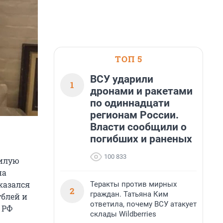
ТОП 5
ВСУ ударили
1
дронами и ракетами
по одиннадцати
регионам России.
Власти сообщили о
погибших и раненых
100 833
жилую
на
казался
Теракты против мирных
2
граждан. Татьяна Ким
ублей и
ответила, почему ВСУ атакует
 РФ
склады Wildberries