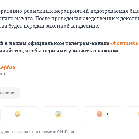
перативно-разыскных мероприятий подозреваемая бы
артина изъята. После проведения следственных действ
тва будет передан законной владелице.
ей в нашем официальном телеграм-канале
«Фонтанка
ывайтесь, чтобы первыми узнавать о важном.
вербах
ент
картины
0
0
0
ыделите фрагмент и нажмите Ctrl+Enter