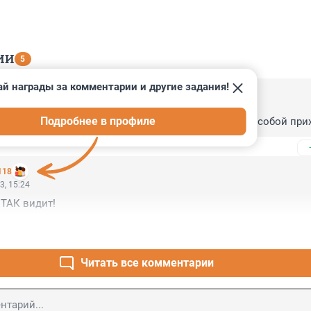
ИИ
5
й награды за комментарии и другие задания!
3, 17:45
Подробнее в профиле
бывают, их... в дверь, они в окно, да еще картину с собой при
118
3, 15:24
 ТАК видит!
Читать все комментарии