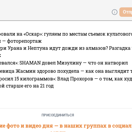
Отп
овали на «Оскар»: гуляем по местам съемок культово
я — фоторепортаж
ри Урана и Нептуна идут дожди из алмазов? Разгадка
х
евался»: SHAMAN довел Мизулину — что он натворил
 певица Жасмин здорово похудела — как она выглядит 
росил 15 килограммов»: Влад Прохоров — о том, как худе
 старше его на 21 год
ПРИСОЕДИНИТЬСЯ
е фото и видео дня — в наших группах в социа