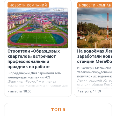
НОВОСТИ КОМПАНИЙ
НОВОСТИ КОМПАНИ
Строители «Образцовых
На водоёмах Лен
кварталов» встречают
заработали новы
профессиональный
станции МегаФон
праздник на работе
Инженеры МегаФона ус
телеком-оборудование 
В преддверии Дня строителя топ-
популярных водоёмах
менеджеры компании «СЗ
Ленинградской области
„Терминал-Ресурс“ — о планах
станции вблизи Лембол
компании, испытаниях и поводах для
Раздолинского озёр, а 
осторожного оптимизма.
7 августа, 18:00
7 августа, 14:59
недалеко от Большого Т
водопада.
ТОП 5