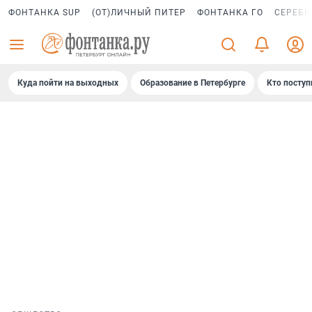
ФОНТАНКА SUP
(ОТ)ЛИЧНЫЙ ПИТЕР
ФОНТАНКА ГО
СЕРЕБР
Куда пойти на выходных
Образование в Петербурге
Кто поступ