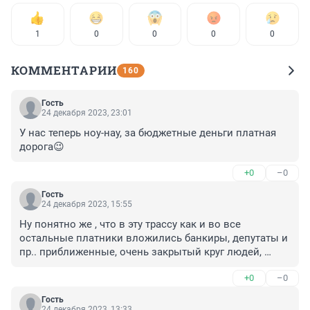
1
0
0
0
0
КОММЕНТАРИИ
160
Гость
24 декабря 2023, 23:01
У нас теперь ноу-нау, за бюджетные деньги платная 
дорога😉
+0
–0
Гость
24 декабря 2023, 15:55
Ну понятно же , что в эту трассу как и во все 
остальные платники вложились банкиры, депутаты и 
пр.. приближенные, очень закрытый круг людей, 
половина из которых живет заграницей, ну и оно нам 
+0
–0
это надо..Может пора заканчивать уже с этим 
беспределом...
Гость
24 декабря 2023, 13:33