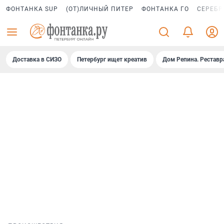
ФОНТАНКА SUP
(ОТ)ЛИЧНЫЙ ПИТЕР
ФОНТАНКА ГО
СЕРЕБР
Доставка в СИЗО
Петербург ищет креатив
Дом Репина. Реставр