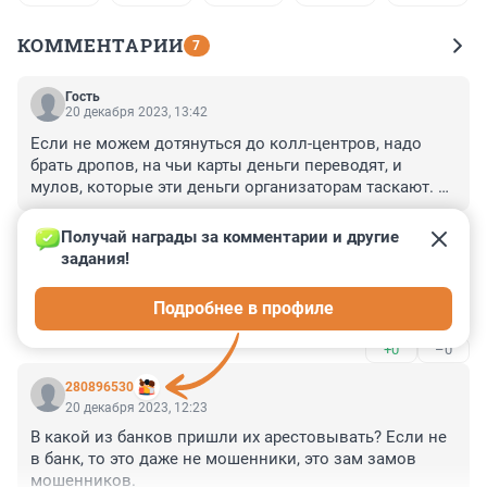
КОММЕНТАРИИ
7
Гость
20 декабря 2023, 13:42
Если не можем дотянуться до колл-центров, надо 
брать дропов, на чьи карты деньги переводят, и 
мулов, которые эти деньги организаторам таскают. 
Пару сотен таких отправить лес в Якутию валить - и 
+1
–0
осветить это в СМИ, остальные задумаются, стоит ли 
Получай награды за комментарии и другие 
за комиссию так рисковать.
задания!
Гость
20 декабря 2023, 12:35
Подробнее в профиле
Шестёрки получат по полной за чужие бабки.
+0
–0
280896530
20 декабря 2023, 12:23
В какой из банков пришли их арестовывать? Если не 
в банк, то это даже не мошенники, это зам замов 
мошенников.