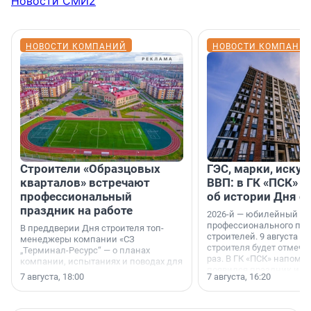
Новости СМИ2
НОВОСТИ КОМПАНИЙ
НОВОСТИ КОМПАНИ
Строители «Образцовых
ГЭС, марки, искус
кварталов» встречают
ВВП: в ГК «ПСК» р
профессиональный
об истории Дня с
праздник на работе
2026-й — юбилейный го
профессионального пр
В преддверии Дня строителя топ-
строителей. 9 августа 2
менеджеры компании «СЗ
строителя будет отмечат
„Терминал-Ресурс“ — о планах
раз. В ГК «ПСК» напомни
компании, испытаниях и поводах для
появился праздник и к
осторожного оптимизма.
7 августа, 18:00
7 августа, 16:20
поменялась роль строит