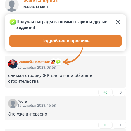
Женя Авербах
корреспондент
Получай награды за комментарии и другие 
задания!
0
0
0
0
0
Подробнее в профиле
КОММЕНТАРИИ
13
Соловей-Помётчик
20 декабря 2023, 03:53
снимал стройку ЖК для отчета об этапе 
строительства
+0
–0
Гость
19 декабря 2023, 15:58
Это уже интересно.
+0
–1