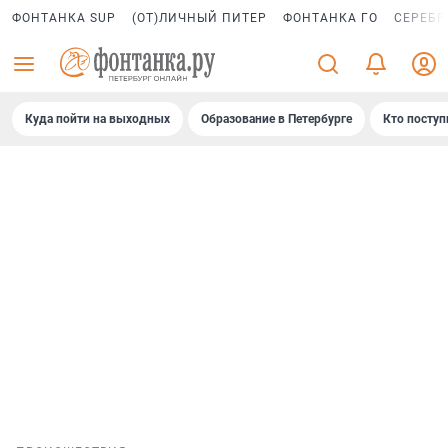
ФОНТАНКА SUP
(ОТ)ЛИЧНЫЙ ПИТЕР
ФОНТАНКА ГО
СЕРЕБР
Куда пойти на выходных
Образование в Петербурге
Кто поступ