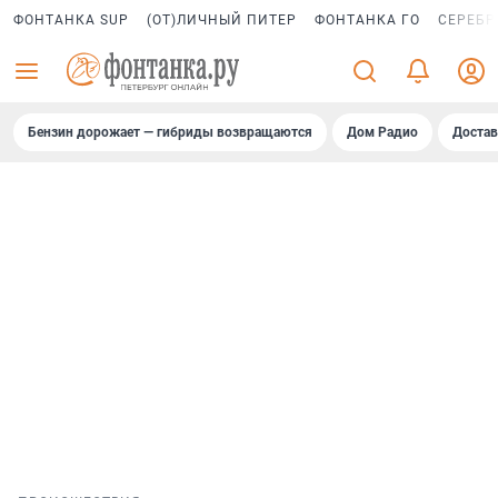
ФОНТАНКА SUP
(ОТ)ЛИЧНЫЙ ПИТЕР
ФОНТАНКА ГО
СЕРЕБР
Бензин дорожает — гибриды возвращаются
Дом Радио
Достав