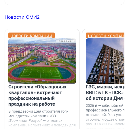
Новости СМИ2
НОВОСТИ КОМПАНИЙ
НОВОСТИ КОМПАНИ
Строители «Образцовых
ГЭС, марки, искус
кварталов» встречают
ВВП: в ГК «ПСК» р
профессиональный
об истории Дня с
праздник на работе
2026-й — юбилейный го
профессионального пр
В преддверии Дня строителя топ-
строителей. 9 августа 2
менеджеры компании «СЗ
строителя будет отмечат
„Терминал-Ресурс“ — о планах
раз. В ГК «ПСК» напомни
компании, испытаниях и поводах для
появился праздник и к