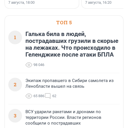
осторожного оптимизма.
7 августа, 18:00
7 августа, 16:20
поменялась роль строит
ТОП 5
Галька била в людей,
1
пострадавших грузили в скорые
на лежаках. Что происходило в
Геленджике после атаки БПЛА
98 046
Экипаж пропавшего в Сибири самолета из
2
Ленобласти вышел на связь
65 886
62
ВСУ ударили ракетами и дронами по
3
территории России. Власти регионов
сообщили о пострадавших