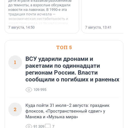
дети играли в казаков-разбойников
до темноты, а взрослые обсуждали
новости на лавочках. В 1990-е эта
традиция почти исчезла —
экономическая нестабильность и
отсутствие ухода за территориями
7 августа, 14:50
7 августа, 13:41
сделали своё дело.
ТОП 5
ВСУ ударили дронами и
1
ракетами по одиннадцати
регионам России. Власти
сообщили о погибших и раненых
109 995
Куда пойти 31 июля–2 августа: праздник
2
флоксов, «Пространственный сдвиг» у
Манежа и «Музыка мира»
91 309
7