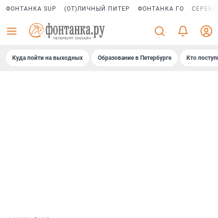
ФОНТАНКА SUP
(ОТ)ЛИЧНЫЙ ПИТЕР
ФОНТАНКА ГО
СЕРЕБР
Куда пойти на выходных
Образование в Петербурге
Кто поступ