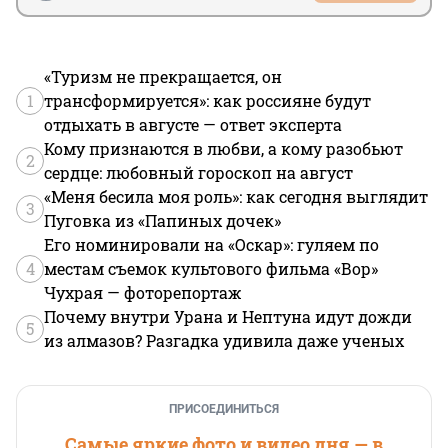
«Туризм не прекращается, он
1
трансформируется»: как россияне будут
отдыхать в августе — ответ эксперта
Кому признаются в любви, а кому разобьют
2
сердце: любовный гороскоп на август
«Меня бесила моя роль»: как сегодня выглядит
3
Пуговка из «Папиных дочек»
Его номинировали на «Оскар»: гуляем по
4
местам съемок культового фильма «Вор»
Чухрая — фоторепортаж
Почему внутри Урана и Нептуна идут дожди
5
из алмазов? Разгадка удивила даже ученых
ПРИСОЕДИНИТЬСЯ
Самые яркие фото и видео дня — в