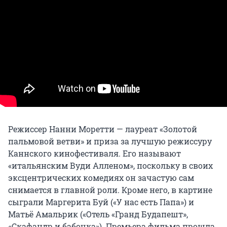
Режиссер Нанни Моретти — лауреат «Золотой
пальмовой ветви» и приза за лучшую режиссуру
Каннского кинофестиваля. Его называют
«итальянским Вуди Алленом», поскольку в своих
эксцентрических комедиях он зачастую сам
снимается в главной роли. Кроме него, в картине
сыграли Маргерита Буй («У нас есть Папа») и
Матьё Амальрик («Отель «Гранд Будапешт»,
«Скафандр и бабочка»). Премьера фильма прошла