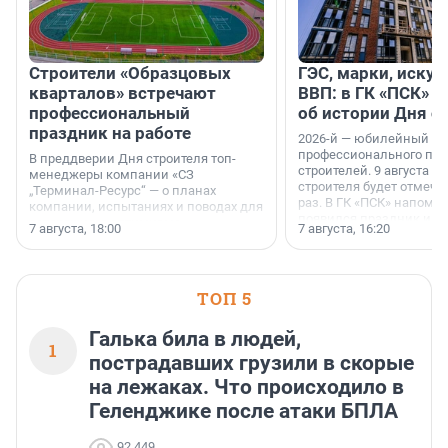
Строители «Образцовых
ГЭС, марки, искус
кварталов» встречают
ВВП: в ГК «ПСК» р
профессиональный
об истории Дня с
праздник на работе
2026-й — юбилейный го
профессионального пр
В преддверии Дня строителя топ-
строителей. 9 августа 2
менеджеры компании «СЗ
строителя будет отмечат
„Терминал-Ресурс“ — о планах
раз. В ГК «ПСК» напомни
компании, испытаниях и поводах для
появился праздник и к
осторожного оптимизма.
7 августа, 18:00
7 августа, 16:20
поменялась роль строит
ТОП 5
Галька била в людей,
1
пострадавших грузили в скорые
на лежаках. Что происходило в
Геленджике после атаки БПЛА
92 449