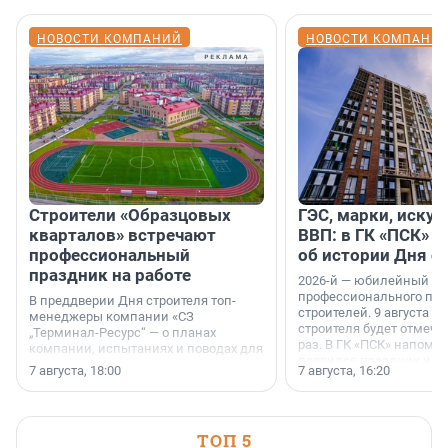
НОВОСТИ КОМПАНИЙ
НОВОСТИ КОМПАНИ
Строители «Образцовых
ГЭС, марки, искус
кварталов» встречают
ВВП: в ГК «ПСК» р
профессиональный
об истории Дня с
праздник на работе
2026-й — юбилейный го
профессионального пр
В преддверии Дня строителя топ-
строителей. 9 августа 2
менеджеры компании «СЗ
строителя будет отмечат
„Терминал-Ресурс“ — о планах
раз. В ГК «ПСК» напомни
компании, испытаниях и поводах для
появился праздник и к
осторожного оптимизма.
7 августа, 18:00
7 августа, 16:20
поменялась роль строит
ТОП 5