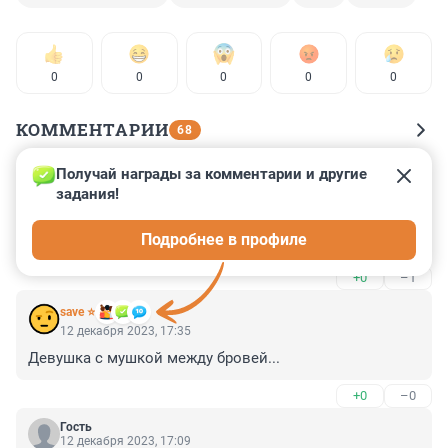
0
0
0
0
0
КОММЕНТАРИИ
68
Получай награды за комментарии и другие 
Гость
12 декабря 2023, 22:28
задания!
А мне не жаль татку 

Подробнее в профиле
Жил грешно , помер смешно
+0
–1
save ⭐
12 декабря 2023, 17:35
Девушка с мушкой между бровей...
+0
–0
Гость
12 декабря 2023, 17:09