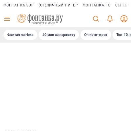
ФОНТАНКА SUP
(ОТ)ЛИЧНЫЙ ПИТЕР
ФОНТАНКА ГО
СЕРЕБР
Фонтан на Неве
40 млн за парковку
О чистоте рек
Топ-10, 