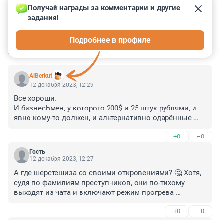
Получай награды за комментарии и другие 
задания!
0
0
0
0
0
Подробнее в профиле
КОММЕНТАРИИ
5
AlBerkut
12 декабря 2023, 12:29
Все хороши. 

И бизнесЬмен, у которого 200$ и 25 штук рублями, и 
явно кому-то должен, и альтернативно одарённые 
менты-похитители. 

+0
–0
Ну не верю что кого-то будут просто так похищать, тут 
либо повод должен быть и серьёзный, либо на дело 
Гость
шли ну совсем полные эээээ... альтернативные гении, 
12 декабря 2023, 12:27
с одной извилиной (на всех), и то прямой.
А где шерстешиза со своими откровениями? 🤔 Хотя, 
судя по фамилиям преступников, они по-тихому 
выходят из чата и включают режим прогрева 
языков... 🥱
+0
–0