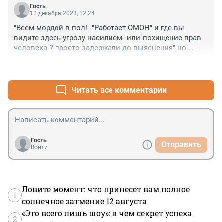
Гость
12 декабря 2023, 12:24
"Всем-мордой в пол!"-"Работает ОМОН"-и где вы 
видите здесь"угрозу насилием"-или"похищение прав 
человека"?-просто"задержали-до выяснения"-но 
отпустили же!
+0
–0
Читать все комментарии
Гость
Отправить
Войти
Ловите момент: что принесет вам полное
1
солнечное затмение 12 августа
«Это всего лишь шоу»: в чем секрет успеха
2