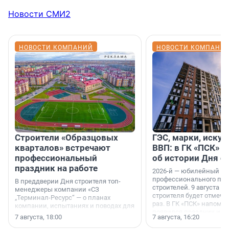
Новости СМИ2
НОВОСТИ КОМПАНИЙ
НОВОСТИ КОМПАНИ
Строители «Образцовых
ГЭС, марки, искус
кварталов» встречают
ВВП: в ГК «ПСК» р
профессиональный
об истории Дня с
праздник на работе
2026-й — юбилейный го
профессионального пр
В преддверии Дня строителя топ-
строителей. 9 августа 2
менеджеры компании «СЗ
строителя будет отмечат
„Терминал-Ресурс“ — о планах
раз. В ГК «ПСК» напомни
компании, испытаниях и поводах для
появился праздник и к
осторожного оптимизма.
7 августа, 18:00
7 августа, 16:20
поменялась роль строит