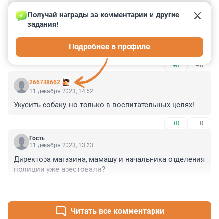
Гость
11 декабря 2023, 21:53
Получай награды за комментарии и другие 
задания!
а все заметили, что новость про овчарку и младенца 
вышла синхронно с новостью про иркутск и 17 этаж? 
Подробнее в профиле
Фонтанка набрасывает, а народ ведётся. Хотя 
дырявые собаконенавистники в очередной раз в 
+0
–0
комментариях что тут, что там, показали своё 
скудоумие и полную неспособность поддержать 
266788662
полемику, ими же начатую) смех и грех
11 декабря 2023, 14:52
Укусить собаку, но только в воспитательных целях!
+0
–0
Гость
11 декабря 2023, 13:23
Директора магазина, мамашу и начальника отделения 
полиции уже арестовали?
+1
–0
Читать все комментарии