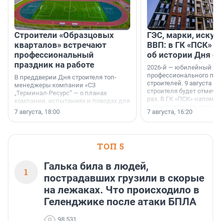
Строители «Образцовых
ГЭС, марки, искус
кварталов» встречают
ВВП: в ГК «ПСК» р
профессиональный
об истории Дня с
праздник на работе
2026-й — юбилейный го
профессионального пр
В преддверии Дня строителя топ-
строителей. 9 августа 2
менеджеры компании «СЗ
строителя будет отмечат
„Терминал-Ресурс“ — о планах
раз. В ГК «ПСК» напомни
компании, испытаниях и поводах для
появился праздник и к
осторожного оптимизма.
7 августа, 18:00
7 августа, 16:20
поменялась роль строит
ТОП 5
Галька била в людей,
1
пострадавших грузили в скорые
на лежаках. Что происходило в
Геленджике после атаки БПЛА
98 531