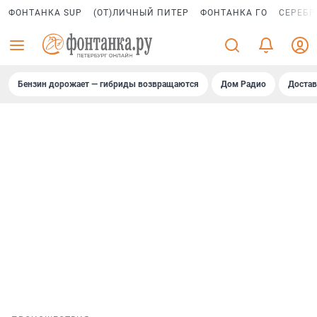
ФОНТАНКА SUP
(ОТ)ЛИЧНЫЙ ПИТЕР
ФОНТАНКА ГО
СЕРЕБР
Бензин дорожает — гибриды возвращаются
Дом Радио
Достав