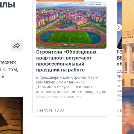
илы
Строители «Образцовых
ГЭС, м
кварталов» встречают
ВВП: в
ческих
профессиональный
об ист
 О том,
праздник на работе
2026-й —
ой
професси
В преддверии Дня строителя топ-
строителе
менеджеры компании «СЗ
строителя
„Терминал-Ресурс“ — о планах
раз. В ГК
компании, испытаниях и поводах для
появился
осторожного оптимизма.
поменяла
7 августа, 18:00
7 августа,