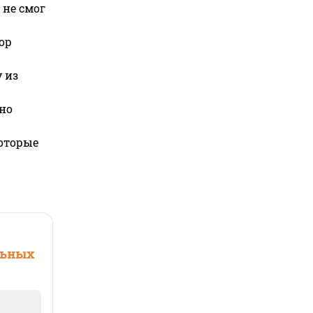
 не смог
ор
 из
но
которые
льных