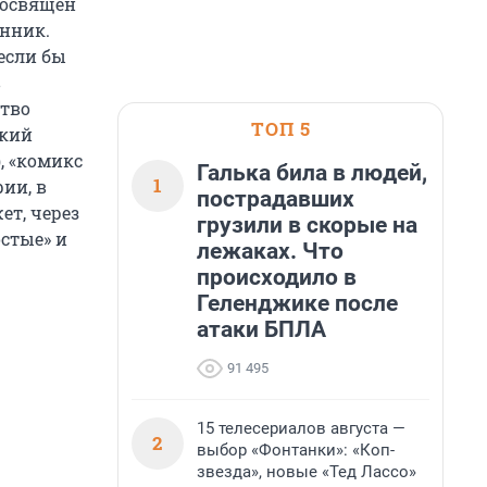
посвящен
нник.
 если бы
в
ство
ТОП 5
ский
, «комикс
Галька била в людей,
1
ии, в
пострадавших
ет, через
грузили в скорые на
стые» и
лежаках. Что
происходило в
Геленджике после
атаки БПЛА
91 495
15 телесериалов августа —
2
выбор «Фонтанки»: «Коп-
звезда», новые «Тед Лассо»