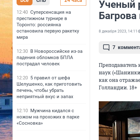
Все
СПБ
24 часа
Ученый 
12:40
Суперсенсация на
Багрова
престижном турнире в
Торонто: россиянка
остановила первую ракетку
8 декабря 2023, 14:11
мира
7
коммент
12:30
В Новороссийске из-за
падения обломков БПЛА
пострадал человек
Преподаватель
наук («Шанинки»
12:20
5 правил от шефа
как она отражае
Шелушенко, как приготовить
Голландии. 18+
печень, чтобы убрать
неприятный вкус и запах
12:10
Мужчина кидался с
ножом на прохожих в парке
«Сосновка»