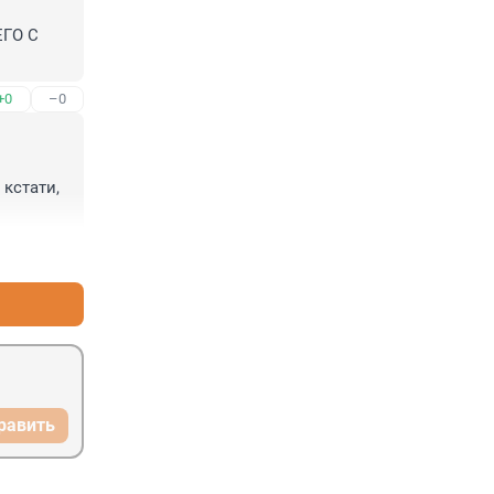
О С 
+0
–0
кстати, 
+0
–0
равить