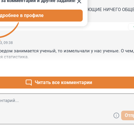
 за комментарии и другие задания!
3, 11:49
А ВЫМЫШЛЕННЫЕ,СКАЗОЧНЫЕ НЕ ИМЕЮЩИЕ НИЧЕГО ОБЩЕГ
дробнее в профиле
БЩЕЕ! КАК БАБА-ЯГА И Змей ГОРЫНЫЧ!
3, 09:38
редом занимается ученый, то измельчали у нас ученые. О чем, 
я статистика.
Читать все комментарии
Отп