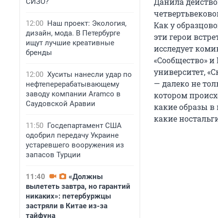
Данила действов
СИЗО?
четвертьвеково
12:00
Наш проект: Экология,
Как у образцово
дизайн, мода. В Петербурге
эти герои встр
ищут лучшие креативные
исследует коми
бренды
«Сообщество» и
университет, «С
12:00
Хуситы нанесли удар по
— далеко не тол
нефтеперерабатывающему
заводу компании Aramco в
котором происх
Саудовской Аравии
какие образы в
какие ностальг
11:50
Госдепартамент США
одобрил передачу Украине
устаревшего вооружения из
запасов Турции
11:40
«Должны
вылететь завтра, но гарантий
никаких»: петербуржцы
застряли в Китае из-за
тайфуна