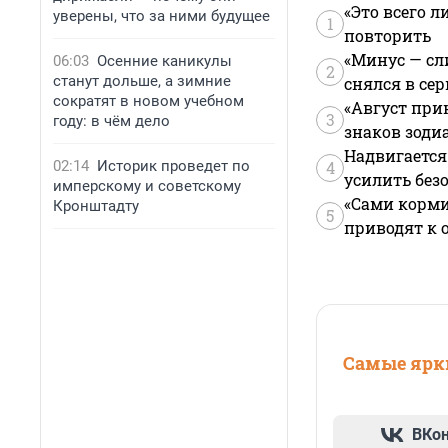
«Это всего л
уверены, что за ними будущее
1
повторить
«Минус — сл
06:03
Осенние каникулы
2
станут дольше, а зимние
снялся в се
сократят в новом учебном
«Август при
3
году: в чём дело
знаков зоди
Надвигается
02:14
Историк проведет по
4
усилить без
имперскому и советскому
«Сами корми
Кронштадту
5
приводят к 
Самые ярки
ВКо