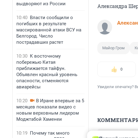
выдворяют из России
Александра Ше
10:40
Власти сообщили о
Алекса
погибших в результате
массированной атаки ВСУ на
Белгород. Число
пострадавших растет
Майор Гром
К
10:30
К восточному
побережью Китая
приближается тайфун.
0
Объявлен красный уровень
опасности, отменяются
авиарейсы
Увидели опечатку? В
10:20
В Иране впервые за 5
месяцев показали видео с
новым верховным лидером
Моджтабой Хаменеи
КОММЕНТАР
10:19
Почему так много
Гость