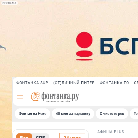
РЕКЛАМА
ФОНТАНКА SUP
(ОТ)ЛИЧНЫЙ ПИТЕР
ФОНТАНКА ГО
С
Фонтан на Неве
40 млн за парковку
О чистоте рек
То
АФИША PLUS