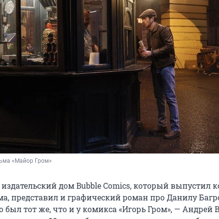
льма «Майор Гром»
 издательский дом Bubble Comics, который выпустил 
ма, представил и графический роман про Данилу Багр
 был тот же, что и у комикса «Игорь Гром», — Андрей 