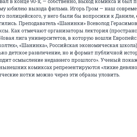
ал в конце 90-х, — собственно, выход комикса и был 
му юбилею выхода фильма. Игорь Гром — наш совреме
го полицейского, у него были бы вопросики к Даниле,
етились. Преподаватель «Шанинки» Всеволод Герасимо
ксы. Как отмечают организаторы лектория (простран
 Новая лига университетов, в которую вошли Европей
колтех», «Шанинка», Российская экономическая школа)
ько детское развлечение, но и формат публичной истор
одит осмысление недавнего прошлого». Ученый покаж
 нынешних комиксах репрезентируются «лихие девяно
ические нотки можно через эти образы уловить.