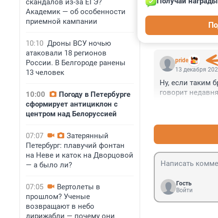
Получай награды
скандалов из-за ЕГЭ?
13 декабря 202
Академик — об особенности
ОБА ПЕРСОНАЖ
приемной кампании
По
ЖИЗНЬЮ! ЭТО О
10:10
Дроны ВСУ ночью
атаковали 18 регионов
pride
России. В Белгороде ранены
13 декабря 202
13 человек
Ну, если таким б
говорит недавня
10:00
Погоду в Петербурге
сформирует антициклон с
центром над Белоруссией
07:07
Затерянный
Петербург: плавучий фонтан
на Неве и каток на Дворцовой
— а было ли?
Гость
07:05
Вертолеты в
Войти
прошлом? Ученые
возвращают в небо
дирижабли — почему они