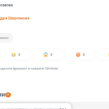
ромова
ндра Шеромова
омикс
0
0
0
ыделите фрагмент и нажмите Ctrl+Enter
ИИ
7