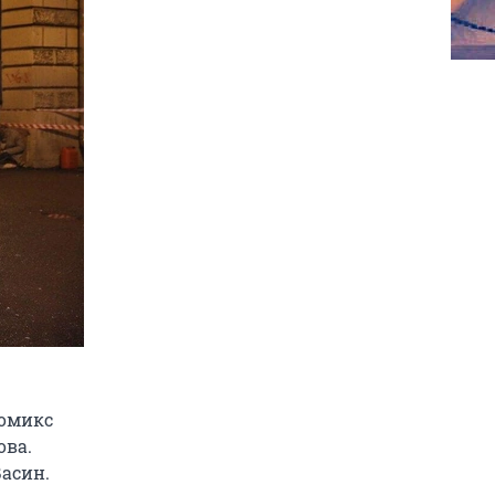
комикс
ова.
Васин.