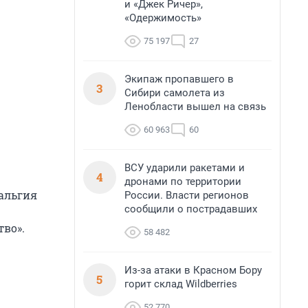
и «Джек Ричер»,
«Одержимость»
75 197
27
Экипаж пропавшего в
3
Сибири самолета из
Ленобласти вышел на связь
60 963
60
ВСУ ударили ракетами и
4
дронами по территории
альгия
России. Власти регионов
сообщили о пострадавших
тво».
58 482
Из-за атаки в Красном Бору
5
горит склад Wildberries
52 770