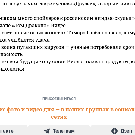
ишь шоу»: в чем секрет успеха «Друзей», который никто
ишком много спойлеров»: российский ниндзя-скульпт
риале «Дом Дракона». Видео
несет новые возможности»: Тамара Глоба назвала, кому
ака улыбнется удача
 волна пугающих вирусов — ученые потребовали сроч
опасность
те свои будущие опухоли». Биолог назвал продукты, 
онкологии
ПРИСОЕДИНИТЬСЯ
е фото и видео дня — в наших группах в социа
сетях
нтакте
Телеграм
Дзен