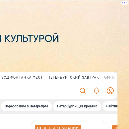
ЗСД ФОНТАНКА ФЕСТ
ПЕТЕРБУРГСКИЙ ЗАВТРАК
АФИША PLUS
Образование в Петербурге
Петербург ищет креатив
Рейтинги «Фо
НОВОСТИ КОМПАНИЙ
НОВОС