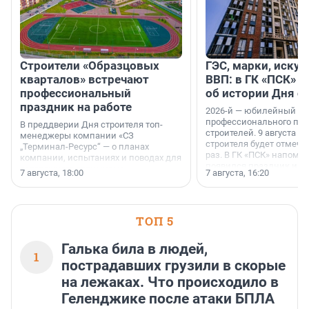
Строители «Образцовых
ГЭС, марки, искус
кварталов» встречают
ВВП: в ГК «ПСК» р
профессиональный
об истории Дня с
праздник на работе
2026-й — юбилейный го
профессионального пр
В преддверии Дня строителя топ-
строителей. 9 августа 2
менеджеры компании «СЗ
строителя будет отмечат
„Терминал-Ресурс“ — о планах
раз. В ГК «ПСК» напомни
компании, испытаниях и поводах для
появился праздник и к
осторожного оптимизма.
7 августа, 18:00
7 августа, 16:20
поменялась роль строит
ТОП 5
Галька била в людей,
1
пострадавших грузили в скорые
на лежаках. Что происходило в
Геленджике после атаки БПЛА