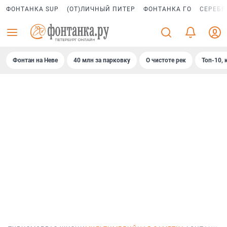
ФОНТАНКА SUP
(ОТ)ЛИЧНЫЙ ПИТЕР
ФОНТАНКА ГО
СЕРЕБР
Фонтан на Неве
40 млн за парковку
О чистоте рек
Топ-10, 