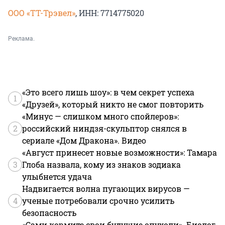
ООО «ТТ-Трэвел»
, ИНН: 7714775020
Реклама.
«Это всего лишь шоу»: в чем секрет успеха
1
«Друзей», который никто не смог повторить
«Минус — слишком много спойлеров»:
2
российский ниндзя-скульптор снялся в
сериале «Дом Дракона». Видео
«Август принесет новые возможности»: Тамара
3
Глоба назвала, кому из знаков зодиака
улыбнется удача
Надвигается волна пугающих вирусов —
4
ученые потребовали срочно усилить
безопасность
«Сами кормите свои будущие опухоли». Биолог