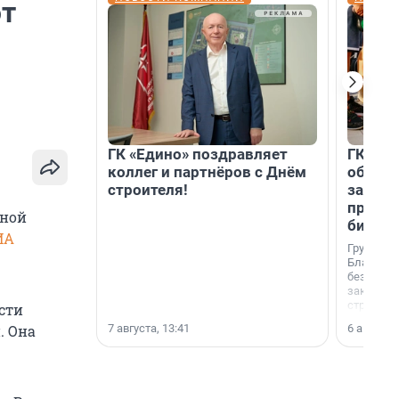
ют
ГК «Едино» поздравляет
ГК «А1
коллег и партнёров с Днём
объеди
строителя!
защит
прогр
нной
биора
ИА
Группа к
Благотв
бездомн
заключил
стратеги
сти
7 августа, 13:41
6 августа,
. Она