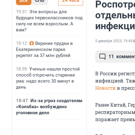
Все
СПБ
24 часа
Роспотр
19:31
Эти вопросы для
отдельн
будущих первоклассников под
инфекци
силу не всем взрослым. А
вам?
5 декабря 2023, 19:45
19:12
Верхние прудки в
Екатерининском парке
укрепят за 37 млн рублей
11
коммен
18:59
Ученые нашли простой
В России регис
способ отсрочить старение
инфекцией. Тяж
ума: надо всего 30 минут в
день
Новости
в пресс
18:47
Из-за угроз создателям
Ранее Китай, Ге
«Колобка» возбуждено
респираторным
уголовное дело
поражает преим