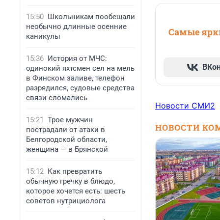
15:50
Школьникам пообещали
необычно длинные осенние
Самые ярки
каникулы
15:36
История от МЧС:
ВКо
одинокий яхтсмен сел на мель
в Финском заливе, телефон
разрядился, судовые средства
связи сломались
Новости СМИ2
15:21
Трое мужчин
НОВОСТИ КО
пострадали от атаки в
Белгородской области,
женщина — в Брянской
15:12
Как превратить
обычную гречку в блюдо,
которое хочется есть: шесть
советов нутрициолога