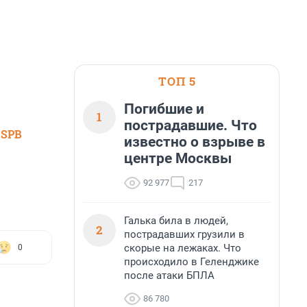
ТОП 5
Погибшие и
1
пострадавшие. Что
 SPB
известно о взрыве в
центре Москвы
92 977
217
Галька била в людей,
2
пострадавших грузили в
скорые на лежаках. Что
0
происходило в Геленджике
после атаки БПЛА
86 780