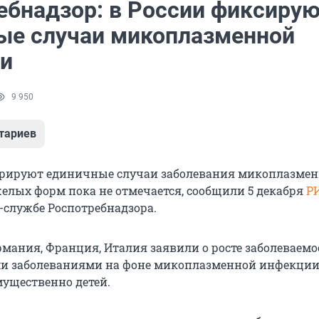
ебнадзор: в России фиксиру
ые случаи микоплазменной
и
9 950
тариев
трируют единичные случаи заболевания микоплазме
елых форм пока не отмечается, сообщили 5 декабря
Р
-службе Роспотребнадзора.
рмания, Франция, Италия заявили о росте заболеваемо
и заболеваниями на фоне микоплазменной инфекции
ущественно детей.