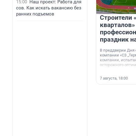
15:00
Наш проект: Работа для
сов. Как искать вакансию без
ранних подъемов
Строители 
кварталов»
профессио
праздник н
В преддверии Дня
компании «СЗ „Тер
компании, испытан
осторожного опти
7 августа, 18:00