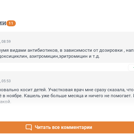
ИИ
11
, 08:59
умя видами антибиотиков, в зависимости от дозировки , нап
доксициклин, азитромицин,эритромицин и т.д.
, 05:53
овально косит детей. Участковая врач мне сразу сказала, что 
 в ноябре. Кашель уже больше месяца и ничего не помогает. И
такой.
Читать все комментарии