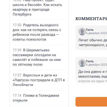
18:00
Наш проект: Будет
школа и бассейн. Как искать
квартиру в пригороде
Петербурга
КОММЕНТАР
17:50
Родитель выходного
дня: как не потерять связь с
Гость
6 декабря 2023
ребенком после развода —
советы психологов
Лечат обычно дв
:метронидазол, 
17:39
В Шереметьево
пассажирки опоздали на
самолёт и побежали за ним
Гость
по лётному полю
6 декабря 2023
Да она давно и п
17:27
Взрослые и дети из
микоплазма, ещё
«Ларгуса» пострадали в ДТП в
классе не один 
Ленобласти
17:14
Пляжи в Геленджике
открыли