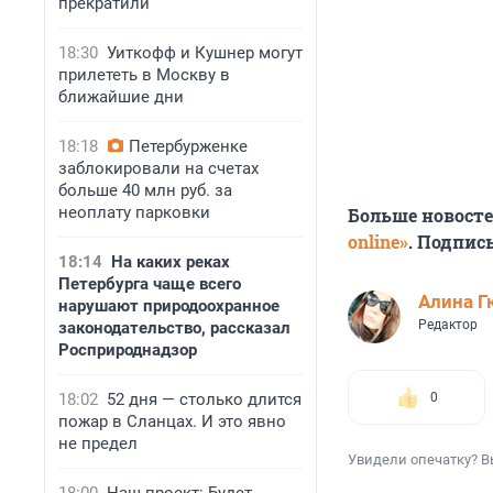
прекратили
18:30
Уиткофф и Кушнер могут
прилететь в Москву в
ближайшие дни
18:18
Петербурженке
заблокировали на счетах
больше 40 млн руб. за
неоплату парковки
Больше новост
online»
. Подпис
18:14
На каких реках
Петербурга чаще всего
Алина Г
нарушают природоохранное
Редактор
законодательство, рассказал
Росприроднадзор
18:02
52 дня — столько длится
0
пожар в Сланцах. И это явно
не предел
Увидели опечатку? В