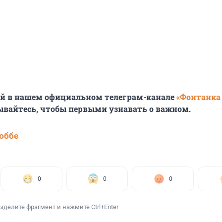
ей в нашем официальном телеграм-канале
«Фонтанка
ывайтесь, чтобы первыми узнавать о важном.
юббе
0
0
0
ыделите фрагмент и нажмите Ctrl+Enter