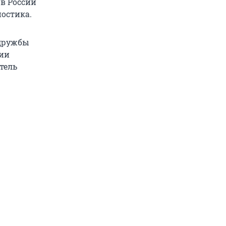
 в России
остика.
 дружбы
мии
тель