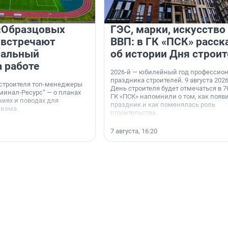
«Образцовых
ГЭС, марки, искусство
 встречают
ВВП: в ГК «ПСК» расск
нальный
об истории Дня строит
а работе
2026-й — юбилейный год профессио
праздника строителей. 9 августа 2026
 строителя топ-менеджеры
День строителя будет отмечаться в 70
минал-Ресурс“ — о планах
ГК «ПСК» напомнили о том, как появ
иях и поводах для
праздник и как поменялась роль
мизма.
строительства.
7 августа, 16:20