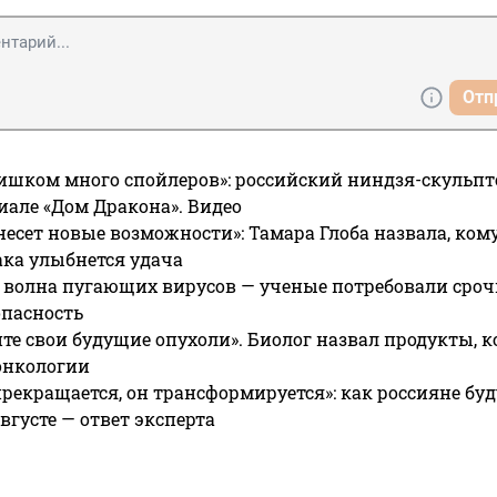
Отп
ишком много спойлеров»: российский ниндзя-скульпт
риале «Дом Дракона». Видео
несет новые возможности»: Тамара Глоба назвала, кому
ака улыбнется удача
 волна пугающих вирусов — ученые потребовали сроч
опасность
те свои будущие опухоли». Биолог назвал продукты, 
онкологии
прекращается, он трансформируется»: как россияне буд
вгусте — ответ эксперта