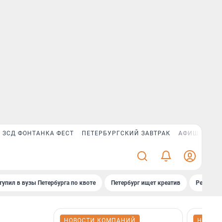
ЗСД ФОНТАНКА ФЕСТ
ПЕТЕРБУРГСКИЙ ЗАВТРАК
АФИША PLUS
тупил в вузы Петербурга по квоте
Петербург ищет креатив
Рейтинги
НОВОСТИ КОМПАНИЙ
НОВОС