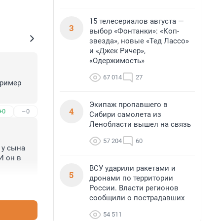
15 телесериалов августа —
3
выбор «Фонтанки»: «Коп-
звезда», новые «Тед Лассо»
и «Джек Ричер»,
«Одержимость»
67 014
27
ример 
Экипаж пропавшего в
4
+0
–0
Сибири самолета из
Ленобласти вышел на связь
57 204
60
у сына 
 он в 
ВСУ ударили ракетами и
5
дронами по территории
+5
–0
России. Власти регионов
сообщили о пострадавших
54 511