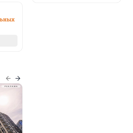
льных