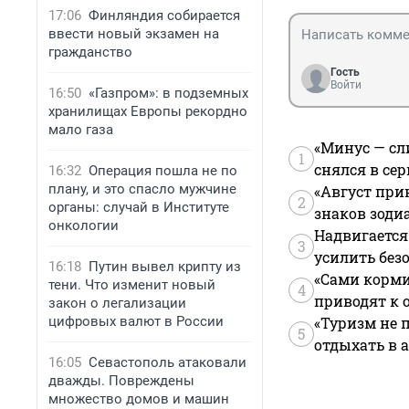
17:06
Финляндия собирается
ввести новый экзамен на
гражданство
Гость
Войти
16:50
«Газпром»: в подземных
хранилищах Европы рекордно
мало газа
«Минус — сл
1
снялся в се
16:32
Операция пошла не по
плану, и это спасло мужчине
«Август при
2
органы: случай в Институте
знаков зоди
онкологии
Надвигается
3
усилить без
16:18
Путин вывел крипту из
«Сами корми
тени. Что изменит новый
4
приводят к 
закон о легализации
цифровых валют в России
«Туризм не 
5
отдыхать в а
16:05
Севастополь атаковали
дважды. Повреждены
множество домов и машин