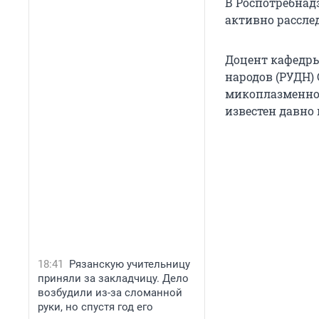
В Роспотребнад
активно рассле
Доцент кафедры
народов (РУДН)
микоплазменной
известен давно
18:41
Рязанскую учительницу
приняли за закладчицу. Дело
возбудили из-за сломанной
руки, но спустя год его