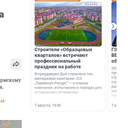
а
Строители «Образцовых
ГЭС, м
кварталов» встречают
ВВП: в
профессиональный
об ист
праздник на работе
2026-й —
професси
В преддверии Дня строителя топ-
строителе
менеджеры компании «СЗ
ермскому
строителя
„Терминал-Ресурс“ — о планах
а,
раз. В ГК
компании, испытаниях и поводах для
появился
осторожного оптимизма.
поменяла
ам-
7 августа, 18:00
7 августа,