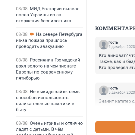
08/08
МИД Болгарии вызвал
посла Украины из-за
вторжения беспилотника
КОММЕНТАР
08/08
На севере Петербурга
из-за пожара пришлось
Гость
проводить эвакуацию
6 декабря 2023
Кто виноват? чт
08/08
Россиянин Громадский
Также, как и бе
взял золото на чемпионате
Кто проверял эт
Европы по современному
Также, как и по
пятиборью
фронтовика, НЕ
(кража..) и без 
Гость
08/08
Не выкидывайте: семь
ГДЕ возбуждения
5 декабря 2023
способов использовать
и где ЖИТЬ женщ
Значит катетер 
силикагелевые пакетики в
работая живя в
быту
08/08
Очень игривы и отлично
ладят с детьми. В чём