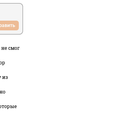
равить
 не смог
ор
 из
но
которые