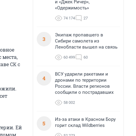
и «Джек Ричер»,
«Одержимость»
74 174
27
Экипаж пропавшего в
3
Сибири самолета из
Ленобласти вышел на связь
ловное
 места,
60 499
60
аве СК с
ВСУ ударили ракетами и
4
дронами по территории
России. Власти регионов
тожили.
сообщили о пострадавших
сет
58 002
Из-за атаки в Красном Бору
5
горит склад Wildberries
терии. Ей
 домом,
52 273