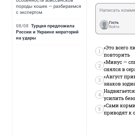
особенности абиссинской
породы кошек — разбираемся
с экспертом
Гость
08/08
Турция предложила
Войти
России и Украине мораторий
на удары
«Это всего л
1
повторить
«Минус — сл
2
снялся в се
«Август при
3
знаков зоди
Надвигается
4
усилить без
«Сами корми
5
приводят к 