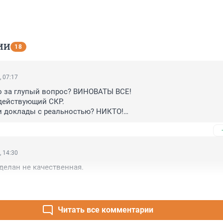
ИИ
18
, 07:17
о за глупый вопрос? ВИНОВАТЫ ВСЕ!

здействующий СКР.

и доклады с реальностью? НИКТО!

 многочисленным заявлениям с 2020года, женщина, пенсионер,
ЗАКОННО ОСТАВШАЯСЯ НА УЛИЦЕ 4й год, без своего ЕДИНСТВ
своих денег (мошенничество группой лиц...). 

 дел? 

, 14:30
ине? Сколько можно скитаться, имея своё жильё, заработанн
сделан не качественная.
 тяжелых ПОЛЕВЫХ условиях.?
Читать все комментарии