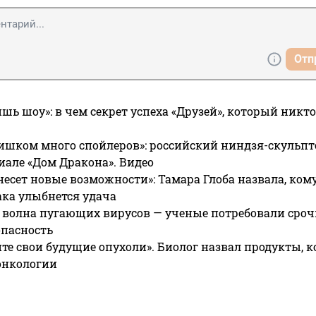
Отп
ишь шоу»: в чем секрет успеха «Друзей», который никто
ишком много спойлеров»: российский ниндзя-скульпт
риале «Дом Дракона». Видео
несет новые возможности»: Тамара Глоба назвала, кому
ака улыбнется удача
 волна пугающих вирусов — ученые потребовали сроч
опасность
те свои будущие опухоли». Биолог назвал продукты, 
онкологии