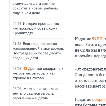
станут дольше, а зимние
сократят в новом учебном
году: в чём дело
02:14
Историк проведет по
имперскому и советскому
Кронштадту
Издание
59.RU
п
01:53
Белгород подвергся
дело. За это вр
массированной атаке дронов.
не была назначе
Пострадавших более десяти,
просьбой перед
среди них дети
08/08
Десятки квадратных
«От следователя
метров лесов горели на
Она должна был
стройке в Обухово
ответственность
рассказывает м
08/08
Можно ли пить квас
тем, кто садится за руль,
беременным и детям
Издание
подроб
уже больше дву