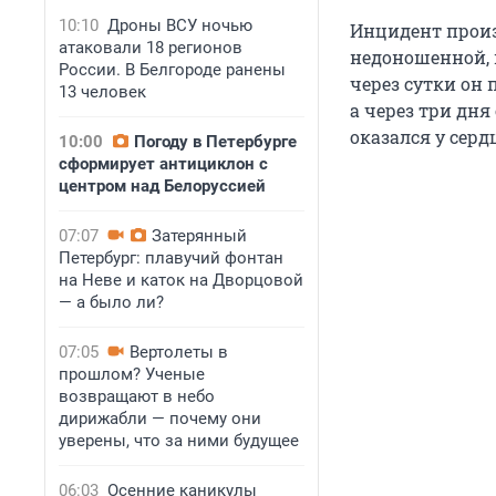
10:10
Дроны ВСУ ночью
Инцидент произо
атаковали 18 регионов
недоношенной, в
России. В Белгороде ранены
через сутки он 
13 человек
а через три дня
оказался у серд
10:00
Погоду в Петербурге
сформирует антициклон с
центром над Белоруссией
07:07
Затерянный
Петербург: плавучий фонтан
на Неве и каток на Дворцовой
— а было ли?
07:05
Вертолеты в
прошлом? Ученые
возвращают в небо
дирижабли — почему они
уверены, что за ними будущее
06:03
Осенние каникулы