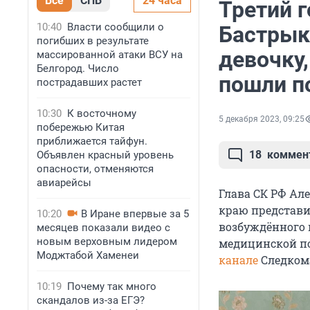
Все
СПБ
24 часа
Третий г
10:40
Власти сообщили о
Бастрык
погибших в результате
девочку,
массированной атаки ВСУ на
Белгород. Число
пошли п
пострадавших растет
10:30
К восточному
5 декабря 2023, 09:25
побережью Китая
приближается тайфун.
18
коммен
Объявлен красный уровень
опасности, отменяются
авиарейсы
Глава СК РФ Ал
краю представи
10:20
В Иране впервые за 5
возбуждённого п
месяцев показали видео с
новым верховным лидером
медицинской по
Моджтабой Хаменеи
канале
Следком
10:19
Почему так много
скандалов из-за ЕГЭ?