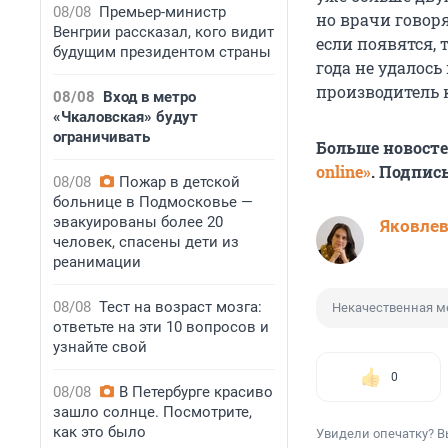
08/08
Премьер-министр
но врачи говоря
Венгрии рассказал, кого видит
если появятся, 
будущим президентом страны
года не удалос
производитель к
08/08
Вход в метро
«Чкаловская» будут
ограничивать
Больше новост
online»
. Подпис
08/08
Пожар в детской
больнице в Подмосковье —
эвакуированы более 20
Яковле
человек, спасены дети из
реанимации
08/08
Тест на возраст мозга:
Некачественная 
ответьте на эти 10 вопросов и
узнайте свой
0
08/08
В Петербурге красиво
зашло солнце. Посмотрите,
как это было
Увидели опечатку? В