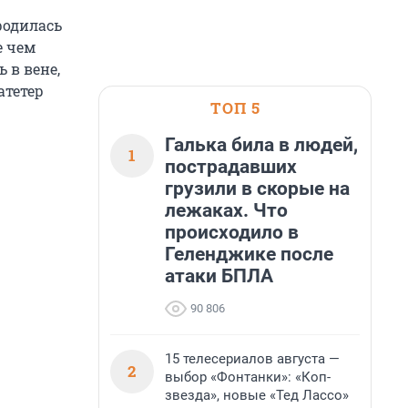
родилась
е чем
 в вене,
атетер
ТОП 5
Галька била в людей,
1
пострадавших
грузили в скорые на
лежаках. Что
происходило в
Геленджике после
атаки БПЛА
90 806
15 телесериалов августа —
2
выбор «Фонтанки»: «Коп-
звезда», новые «Тед Лассо»