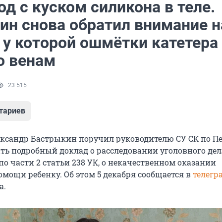
од с куском силикона в теле.
ин снова обратил внимание н
 у которой ошмётки катетера
о венам
23 515
тариев
ександр Бастрыкин поручил руководителю СУ СК по П
ть подробный доклад о расследовании уголовного дел
о части 2 статьи 238 УК, о некачественном оказании
мощи ребенку. Об этом 5 декабря сообщается в
телегр
а.