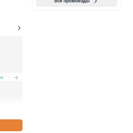
Все промокоды
 дочь 
+0
–0
 жилья 
ое 
+1
–0