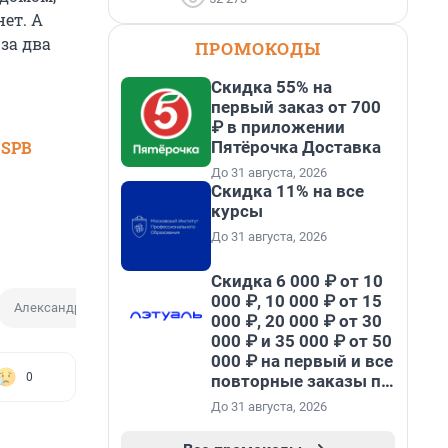
ет. А
за два
ПРОМОКОДЫ
Скидка 55% на
первый заказ от 700
₽ в приложении
Пятёрочка Доставка
 SPB
До 31 августа, 2026
Скидка 11% на все
курсы
До 31 августа, 2026
Скидка 6 000 ₽ от 10
000 ₽, 10 000 ₽ от 15
Александр Бастрыкин
Ребенок
СК РФ
000 ₽, 20 000 ₽ от 30
000 ₽ и 35 000 ₽ от 50
000 ₽ на первый и все
0
повторные заказы по
промокоду НАБЕРИ
До 31 августа, 2026