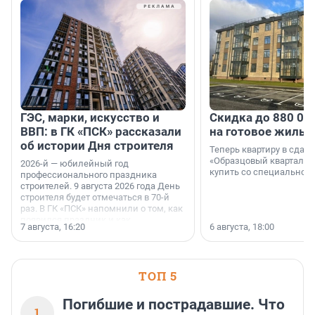
ГЭС, марки, искусство и
Скидка до 880 00
ВВП: в ГК «ПСК» рассказали
на готовое жильё
об истории Дня строителя
Теперь квартиру в сда
«Образцовый квартал 1
2026-й — юбилейный год
купить со специальной 
профессионального праздника
строителей. 9 августа 2026 года День
строителя будет отмечаться в 70-й
раз. В ГК «ПСК» напомнили о том, как
появился праздник и как
7 августа, 16:20
6 августа, 18:00
поменялась роль строительства.
ТОП 5
Погибшие и пострадавшие. Что
1