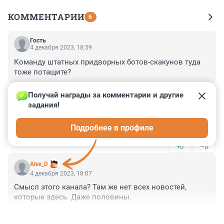
КОММЕНТАРИИ
6
Гость
4 декабря 2023, 18:59
Команду штатных придворных ботов-скакунов туда 
тоже потащите?
+1
–0
Получай награды за комментарии и другие 
задания!
Гость
4 декабря 2023, 18:29
Подробнее в профиле
А как же забаненные? Снова мимо кассы?
+0
–0
Alex_D
4 декабря 2023, 18:07
Смысл этого канала? Там же нет всех новостей, 
которые здесь. Даже половины.
+2
–0