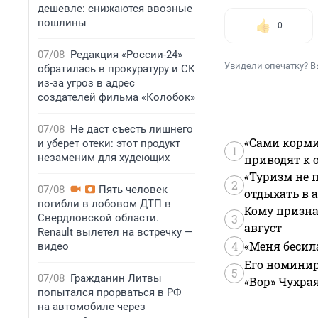
дешевле: снижаются ввозные
пошлины
0
07/08
Редакция «России-24»
Увидели опечатку? В
обратилась в прокуратуру и СК
из-за угроз в адрес
создателей фильма «Колобок»
07/08
Не даст съесть лишнего
«Сами корми
и уберет отеки: этот продукт
1
незаменим для худеющих
приводят к 
«Туризм не 
2
07/08
Пять человек
отдыхать в а
погибли в лобовом ДТП в
Кому призна
Свердловской области.
3
август
Renault вылетел на встречку —
4
«Меня бесил
видео
Его номинир
5
07/08
Гражданин Литвы
«Вор» Чухра
попытался прорваться в РФ
на автомобиле через