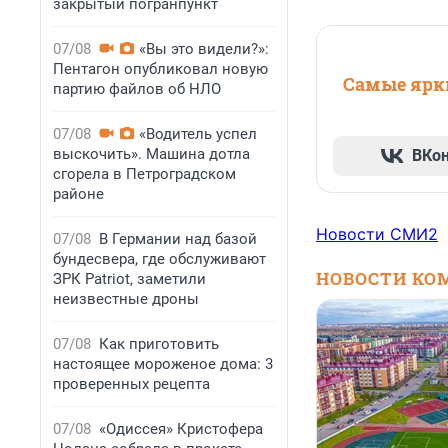
закрытый погранпункт
07/08
«Вы это видели?»:
Пентагон опубликовал новую
Самые ярки
партию файлов об НЛО
07/08
«Водитель успел
выскочить». Машина дотла
ВКо
сгорела в Петроградском
районе
Новости СМИ2
07/08
В Германии над базой
бундесвера, где обслуживают
НОВОСТИ КО
ЗРК Patriot, заметили
неизвестные дроны
07/08
Как приготовить
настоящее мороженое дома: 3
проверенных рецепта
07/08
«Одиссея» Кристофера