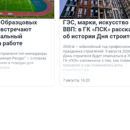
«Образцовых
ГЭС, марки, искусство
 встречают
ВВП: в ГК «ПСК» расск
нальный
об истории Дня строит
а работе
2026-й — юбилейный год профессио
праздника строителей. 9 августа 2026
 строителя топ-менеджеры
День строителя будет отмечаться в 70
минал-Ресурс“ — о планах
ГК «ПСК» напомнили о том, как появ
иях и поводах для
праздник и как поменялась роль
мизма.
строительства.
7 августа, 16:20