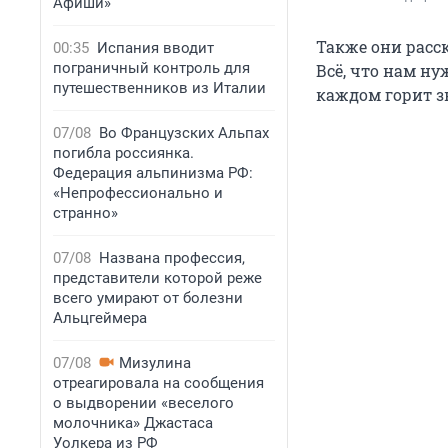
Афиши»
Также они расс
00:35
Испания вводит
пограничный контроль для
Всё, что нам ну
путешественников из Италии
каждом горит зв
07/08
Во Французских Альпах
погибла россиянка.
Федерация альпинизма РФ:
«Непрофессионально и
странно»
07/08
Названа профессия,
представители которой реже
всего умирают от болезни
Альцгеймера
07/08
Мизулина
отреагировала на сообщения
о выдворении «веселого
молочника» Джастаса
Уолкера из РФ