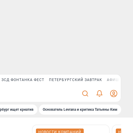
ЗСД ФОНТАНКА ФЕСТ
ПЕТЕРБУРГСКИЙ ЗАВТРАК
АФИША PLUS
рбург ищет креатив
Основатель Levrana и критика Татьяны Ким
Зач
НОВОСТИ КОМПАНИЙ
НОВОС