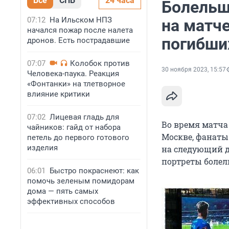
Все
СПБ
24 часа
Болельщ
07:12
На Ильском НПЗ
на матче
начался пожар после налета
погибши
дронов. Есть пострадавшие
07:07
Колобок против
30 ноября 2023, 15:57
Человека-паука. Реакция
«Фонтанки» на тлетворное
влияние критики
07:02
Лицевая гладь для
Во время матча
чайников: гайд от набора
Москве, фанаты
петель до первого готового
изделия
на следующий д
портреты болел
06:01
Быстро покраснеют: как
помочь зеленым помидорам
дома — пять самых
эффективных способов