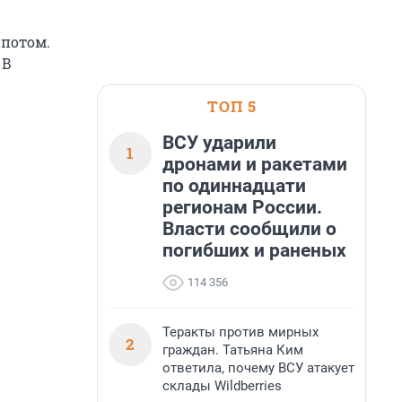
 потом.
 В
ТОП 5
ВСУ ударили
1
дронами и ракетами
по одиннадцати
регионам России.
Власти сообщили о
погибших и раненых
114 356
Теракты против мирных
2
граждан. Татьяна Ким
ответила, почему ВСУ атакует
склады Wildberries