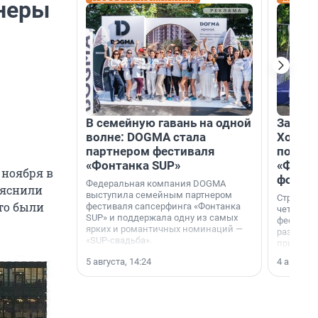
неры
В семейную гавань на одной
Зажгли
волне: DOGMA стала
Холдин
партнером фестиваля
посети
«Фонтанка SUP»
«Фонта
 ноября в
фотоз
Федеральная компания DOGMA
ояснили
выступила семейным партнером
Строител
то были
фестиваля сапсерфинга «Фонтанка
четверты
SUP» и поддержала одну из самых
фестивал
ярких и романтичных номинаций —
раз комп
«SUP-свадьба».
привезти
и подари
5 августа, 14:24
4 августа,
посетите
необычно