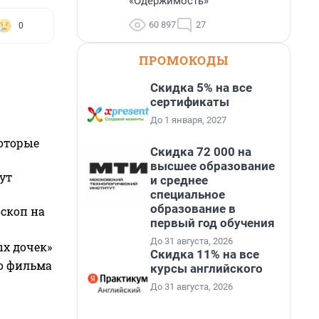
«Одержимость»
60 897
27
0
ПРОМОКОДЫ
Скидка 5% на все
сертификаты
До 1 января, 2027
которые
Скидка 72 000 на
высшее образование
ут
и среднее
специальное
образование в
оскоп на
первый год обучения
До 31 августа, 2026
ых дочек»
Скидка 11% на все
го фильма
курсы английского
До 31 августа, 2026