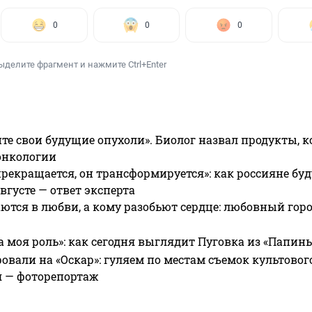
0
0
0
ыделите фрагмент и нажмите Ctrl+Enter
те свои будущие опухоли». Биолог назвал продукты, 
онкологии
прекращается, он трансформируется»: как россияне буд
вгусте — ответ эксперта
ются в любви, а кому разобьют сердце: любовный гор
а моя роль»: как сегодня выглядит Пуговка из «Папин
овали на «Оскар»: гуляем по местам съемок культово
я — фоторепортаж