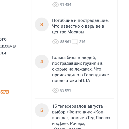
91 484
Погибшие и пострадавшие.
3
Что известно о взрыве в
центре Москвы
ого
88 961
216
лиса» в
или
Галька била в людей,
4
пострадавших грузили в
скорые на лежаках. Что
происходило в Геленджике
после атаки БПЛА
83 091
 SPB
15 телесериалов августа —
5
выбор «Фонтанки»: «Коп-
звезда», новые «Тед Лассо»
и «Джек Ричер»,