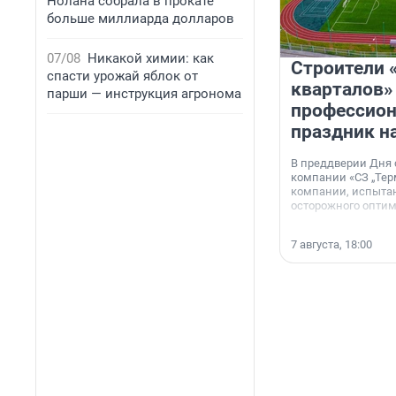
Нолана собрала в прокате
больше миллиарда долларов
07/08
Никакой химии: как
Строители 
спасти урожай яблок от
кварталов»
парши — инструкция агронома
профессио
праздник н
В преддверии Дня
компании «СЗ „Тер
компании, испытан
осторожного опти
7 августа, 18:00