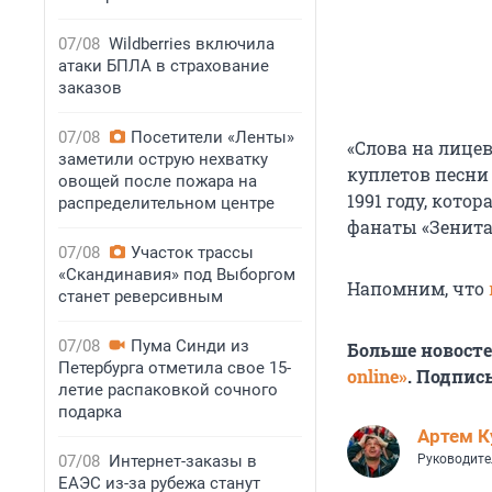
07/08
Wildberries включила
атаки БПЛА в страхование
заказов
07/08
Посетители «Ленты»
«Слова на лице
заметили острую нехватку
куплетов песни
овощей после пожара на
1991 году, кото
распределительном центре
фанаты «Зенита
07/08
Участок трассы
«Скандинавия» под Выборгом
Напомним, что
станет реверсивным
07/08
Пума Синди из
Больше новост
Петербурга отметила свое 15-
online»
. Подпис
летие распаковкой сочного
подарка
Артем К
07/08
Интернет-заказы в
Руководите
ЕАЭС из-за рубежа станут