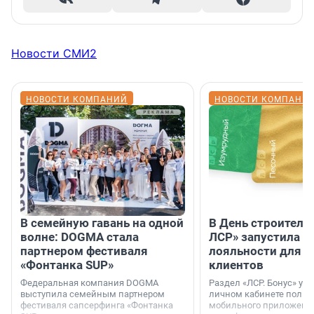
Новости СМИ2
НОВОСТИ КОМПАНИЙ
НОВОСТИ КОМПАНИ
В семейную гавань на одной
В День строителя
волне: DOGMA стала
ЛСР» запустила п
партнером фестиваля
лояльности для с
«Фонтанка SUP»
клиентов
Федеральная компания DOGMA
Раздел «ЛСР. Бонус» уж
выступила семейным партнером
личном кабинете польз
фестиваля сапсерфинга «Фонтанка
мобильного приложения