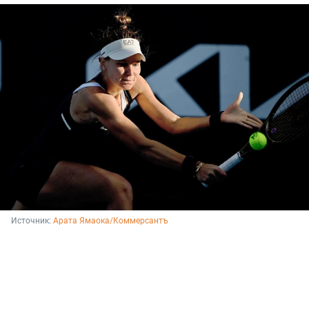
Источник: 
Арата Ямаока/Коммерсантъ