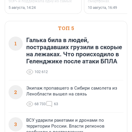
SUP» и поддержала одну из самых
смартфонах.
ярких и романтичных номинаций —
5 августа, 14:24
10 августа, 16:49
«SUP-свадьба».
ТОП 5
Галька била в людей,
1
пострадавших грузили в скорые
на лежаках. Что происходило в
Геленджике после атаки БПЛА
102 612
Экипаж пропавшего в Сибири самолета из
2
Ленобласти вышел на связь
68 733
63
ВСУ ударили ракетами и дронами по
3
территории России. Власти регионов