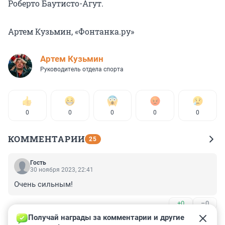
Роберто Баутисто-Агут.
Артем Кузьмин, «Фонтанка.ру»
Артем Кузьмин
Руководитель отдела спорта
0
0
0
0
0
КОММЕНТАРИИ
25
Гость
30 ноября 2023, 22:41
Очень сильным!
+0
–0
Получай награды за комментарии и другие 
Гость