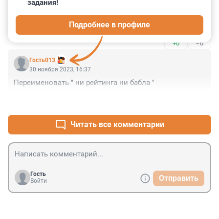
30 ноября 2023, 20:58
задания!
Нет, " ни рейтинга ни бабла " это как раз про 
Подробнее в профиле
челленджер в Хельсинки.
+0
–0
Гость013
30 ноября 2023, 16:37
Переименовать " ни рейтинга ни бабла "
+0
–0
Читать все комментарии
Гость
Отправить
Войти