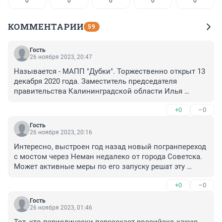
0
0
0
0
0
КОММЕНТАРИИ
59
Гость
26 ноября 2023, 20:47
Называется - МАПП "Дубки". Торжественно открыт 13 
декабря 2020 года. Заместитель председателя 
правительства Калининградской области Илья 
Баринов отметил, что новый объект позволит 
+0
–0
разгрузить соседние пункты пропуска Советск и 
Чернышевское, избавить город Советск от 
Гость
большегрузного трафика и приступить к 
26 ноября 2023, 20:16
капитальному ремонту моста Королевы Луизы. Также 
Интересно, выстроен год назад новый погранпереход 
новый пункт пропуска даст импульс социально-
с мостом через Неман недалеко от города Советска. 
экономическому развитию Калининградской области 
Может активные меры по его запуску решат эту 
и страны в целом. Где результат?
проблему.
+0
–0
Гость
26 ноября 2023, 01:46