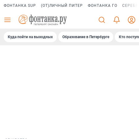
ФОНТАНКА SUP
(ОТ)ЛИЧНЫЙ ПИТЕР
ФОНТАНКА ГО
СЕРЕБР
Куда пойти на выходных
Образование в Петербурге
Кто поступ