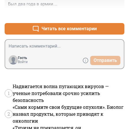
Был два года в армии.

Всё, что может возглавить "генерал=лейтенант" - это 
+1
–2
парад над Красной площадью.
Читать все комментарии
Гость
Отправить
Войти
Надвигается волна пугающих вирусов —
1
ученые потребовали срочно усилить
безопасность
«Сами кормите свои будущие опухоли». Биолог
2
назвал продукты, которые приводят к
онкологии
«Туризм не прекращается, он