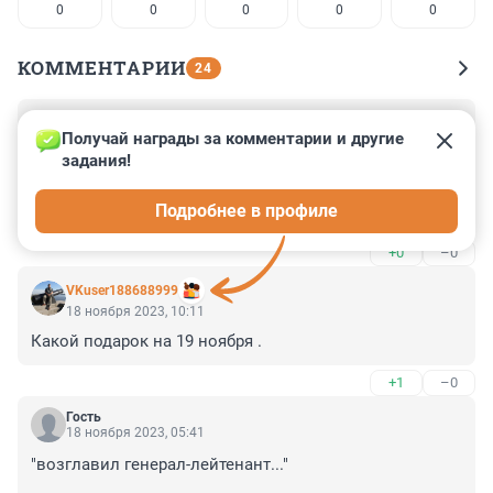
0
0
0
0
0
КОММЕНТАРИИ
24
Гость
18 ноября 2023, 12:34
Получай награды за комментарии и другие 
задания!
Российские беспилотники опять нацелились на 
энергообъекты Украины

Подробнее в профиле
«Начались мощные пожары».
+0
–0
VKuser188688999
18 ноября 2023, 10:11
Какой подарок на 19 ноября .
+1
–0
Гость
18 ноября 2023, 05:41
"возглавил генерал-лейтенант..."
