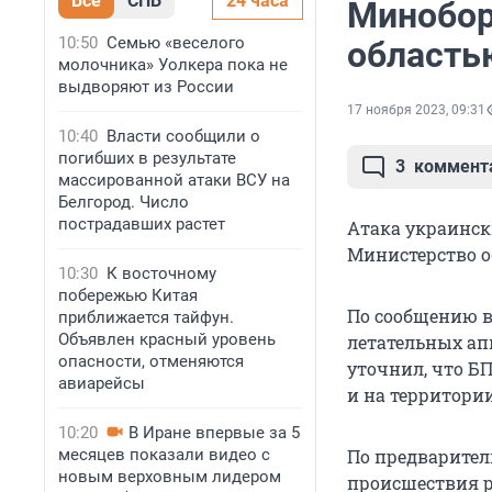
Все
СПБ
24 часа
Минобор
10:50
Семью «веселого
область
молочника» Уолкера пока не
выдворяют из России
17 ноября 2023, 09:31
10:40
Власти сообщили о
погибших в результате
3
коммент
массированной атаки ВСУ на
Белгород. Число
пострадавших растет
Атака украинск
Министерство о
10:30
К восточному
побережью Китая
По сообщению в
приближается тайфун.
Объявлен красный уровень
летательных ап
опасности, отменяются
уточнил, что Б
авиарейсы
и на территори
10:20
В Иране впервые за 5
месяцев показали видео с
По предварител
новым верховным лидером
происшествия 