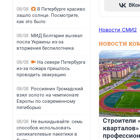
ВКо
08/08
В Петербурге красиво
зашло солнце. Посмотрите,
как это было
Новости СМИ2
08/08
МИД Болгарии вызвал
посла Украины из-за
НОВОСТИ КО
вторжения беспилотника
08/08
На севере Петербурга
из-за пожара пришлось
проводить эвакуацию
08/08
Россиянин Громадский
взял золото на чемпионате
Европы по современному
пятиборью
Строители 
08/08
Не выкидывайте: семь
кварталов»
способов использовать
силикагелевые пакетики в
профессио