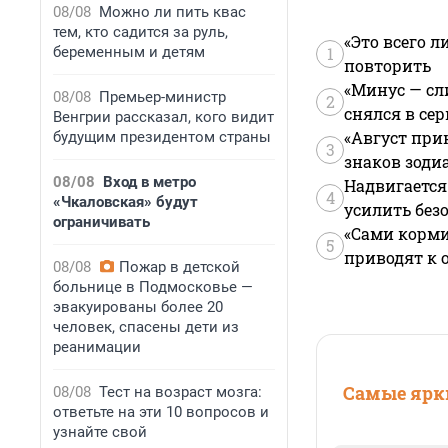
08/08
Можно ли пить квас
тем, кто садится за руль,
«Это всего л
беременным и детям
1
повторить
«Минус — сл
08/08
Премьер-министр
2
снялся в се
Венгрии рассказал, кого видит
«Август при
будущим президентом страны
3
знаков зоди
08/08
Вход в метро
Надвигается
4
«Чкаловская» будут
усилить без
ограничивать
«Сами корми
5
приводят к 
08/08
Пожар в детской
больнице в Подмосковье —
эвакуированы более 20
человек, спасены дети из
реанимации
Самые ярки
08/08
Тест на возраст мозга:
ответьте на эти 10 вопросов и
узнайте свой