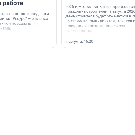
а работе
2026-й — юбилейный год профессио
праздника строителей. 9 августа 2026
 строителя топ-менеджеры
День строителя будет отмечаться в 70
минал-Ресурс“ — о планах
ГК «ПСК» напомнили о том, как появ
иях и поводах для
праздник и как поменялась роль
мизма.
строительства.
7 августа, 16:20