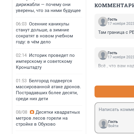
дирижабли — почему они
КОММЕНТАР
уверены, что за ними будущее
Гость
06:03
Осенние каникулы
17 ноября 2023
станут дольше, а зимние
Там граница с Р
сократят в новом учебном
году: в чём дело
Гость
02:14
Историк проведет по
17 ноября 2023
имперскому и советскому
Всё , что вам н
Кронштадту
01:53
Белгород подвергся
массированной атаке дронов.
Пострадавших более десяти,
среди них дети
08/08
Десятки квадратных
метров лесов горели на
Гость
стройке в Обухово
Войти