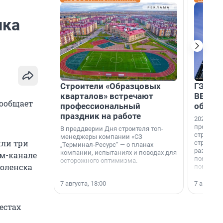
ика
Строители «Образцовых
ГЭС, м
кварталов» встречают
ВВП: в
сообщает
профессиональный
об ист
праздник на работе
2026-й —
професси
В преддверии Дня строителя топ-
строителе
менеджеры компании «СЗ
или три
строителя
„Терминал-Ресурс“ — о планах
раз. В ГК
компании, испытаниях и поводах для
ам-канале
появился
осторожного оптимизма.
оленска
поменяла
7 августа, 18:00
7 августа,
естах