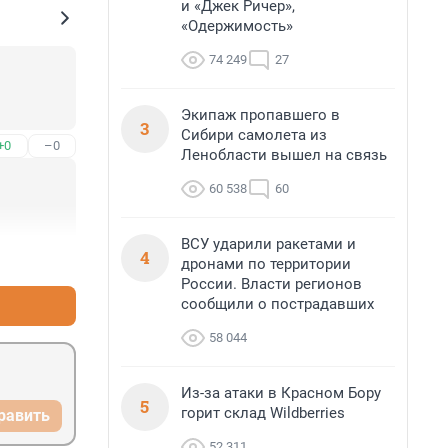
и «Джек Ричер»,
«Одержимость»
74 249
27
Экипаж пропавшего в
3
Сибири самолета из
+0
–0
Ленобласти вышел на связь
60 538
60
ВСУ ударили ракетами и
4
+1
–0
дронами по территории
России. Власти регионов
сообщили о пострадавших
58 044
Из-за атаки в Красном Бору
5
горит склад Wildberries
равить
52 311