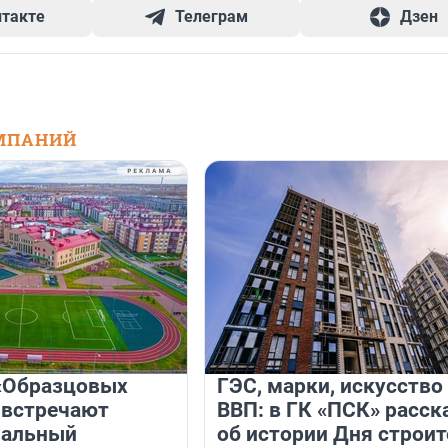
нтакте
Телеграм
Дзен
МПАНИЙ
«Образцовых
ГЭС, марки, искусство
 встречают
ВВП: в ГК «ПСК» расск
нальный
об истории Дня строит