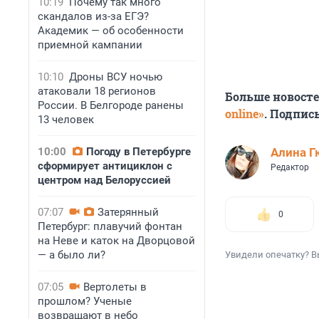
10:19
Почему так много
скандалов из-за ЕГЭ?
Академик — об особенности
приемной кампании
10:10
Дроны ВСУ ночью
атаковали 18 регионов
Больше новост
России. В Белгороде ранены
online»
. Подпис
13 человек
10:00
Погоду в Петербурге
Алина Г
сформирует антициклон с
Редактор
центром над Белоруссией
07:07
Затерянный
0
Петербург: плавучий фонтан
на Неве и каток на Дворцовой
— а было ли?
Увидели опечатку? В
07:05
Вертолеты в
прошлом? Ученые
возвращают в небо