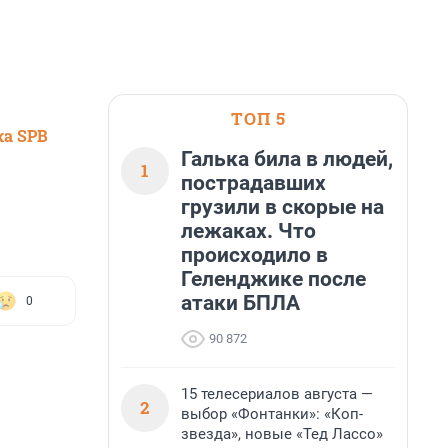
ТОП 5
ка SPB
Галька била в людей,
1
пострадавших
грузили в скорые на
лежаках. Что
происходило в
Геленджике после
атаки БПЛА
0
90 872
15 телесериалов августа —
2
выбор «Фонтанки»: «Коп-
звезда», новые «Тед Лассо»