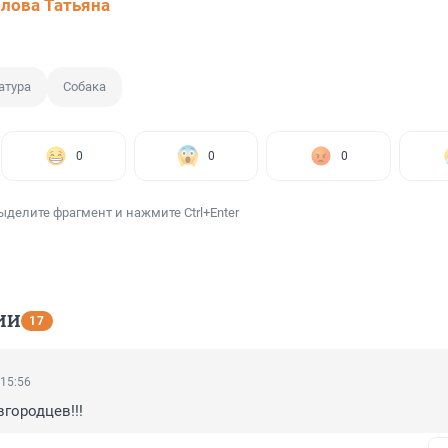
лова Татьяна
атура
Собака
0
0
0
ыделите фрагмент и нажмите Ctrl+Enter
ИИ
17
 15:56
вгородцев!!!