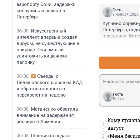
аэропорту Сочи: задержки
коснулись и рейсов в
Гость
9 ноября 2023,
Петербург
Купчино соревну
Петербурга, под
06/08
Искусственный
праздники. Боле
интеллект впервые создал
ай ди.
вирусы, не существующие в
природе. Они смогли
уничтожить кишечную
палочку
06/08
Съезды с
Левашовского шоссе на КАД
и обратно полностью
перекроют на неделю
Гость
Войти
06/08
Матвиенко обратила
внимание на задержания
Кому призна
россиян в Армении
1
август
2
«Меня бесил
06/08
Швеция передаст