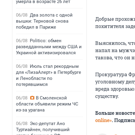
умерла в возрасте 26 лет
06/08
Два золота с одной
Добрые прохожие
вышки: Терновой снова
похитителя зад
победил в Париже
06/08
Politico: обмен
Выяснилось, что
разведданными между США и
напал на мужчи
Украиной активизировался
такова, что он 
06/08
Июль стал рекордным
для «ЛизаАлерт» в Петербурге
Прокуратура Фр
и Ленобласти по
уголовному дел
потерявшимся
вреда здоровью
существу.
06/08
В Смоленской
области объявили режим ЧС
из-за урагана
Больше новост
online»
. Подпис
06/08
Экс-депутат Ано
Туртиайнен, получивший