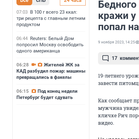
Все
СПБ
24 часа
Бедного
07:03
В 100 г всего 23 ккал:
кражи у 
три рецепта с главным летним
попал на
продуктом
06:44
Reuters: Белый Дом
9 ноября 2023, 14:25
попросил Москву освободить
одного американца
17
коммен
06:28
Жителей ЖК за
КАД разбудил пожар: машины
19-летнего уро
превращались в факелы
завести питомца
06:15
Под конец недели
Петербург будет сдувать
Как сообщает пр
мужчина увидел
кличке Рич пор
видео.