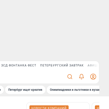
ЗСД ФОНТАНКА ФЕСТ
ПЕТЕРБУРГСКИЙ ЗАВТРАК
АФИША PLUS
и
Петербург ищет креатив
Олимпиадники и льготники в вузах СПб
НОВОСТИ КОМПАНИЙ
НОВОС