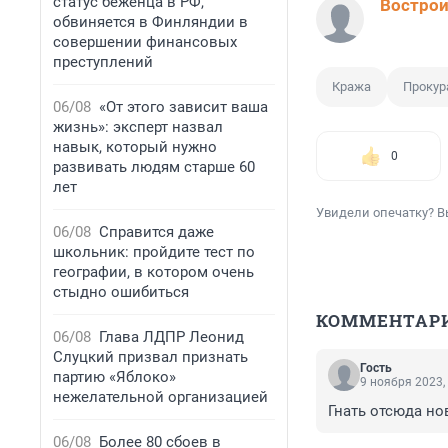
статус беженца в РФ,
Вострои
обвиняется в Финляндии в
совершении финансовых
преступлений
Кража
Прокур
06/08
«От этого зависит ваша
жизнь»: эксперт назвал
навык, который нужно
0
развивать людям старше 60
лет
Увидели опечатку? В
06/08
Справится даже
школьник: пройдите тест по
географии, в котором очень
стыдно ошибиться
КОММЕНТАР
06/08
Глава ЛДПР Леонид
Слуцкий призвал признать
Гость
партию «Яблоко»
9 ноября 2023,
нежелательной организацией
Гнать отсюда но
06/08
Более 80 сбоев в