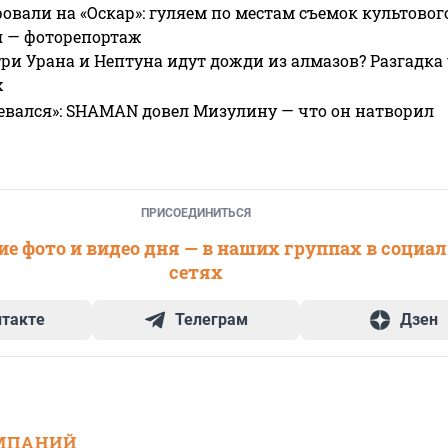
овали на «Оскар»: гуляем по местам съемок культово
я — фоторепортаж
ри Урана и Нептуна идут дожди из алмазов? Разгадка
х
евался»: SHAMAN довел Мизулину — что он натворил
ПРИСОЕДИНИТЬСЯ
е фото и видео дня — в наших группах в социа
сетях
нтакте
Телеграм
Дзен
МПАНИЙ