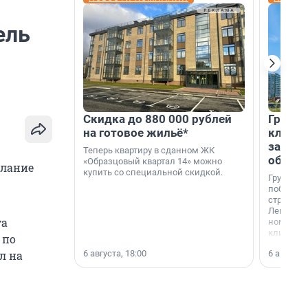
ель
Скидка до 880 000 рублей
Группа
на готовое жильё*
клиен
застро
Теперь квартиру в сданном ЖК
област
«Образцовый квартал 14» можно
елание
купить со специальной скидкой.
Группа А
победите
строител
Ленингра
та
номинац
клиенто
 по
застройщ
6 августа, 18:00
6 августа,
л на
области»