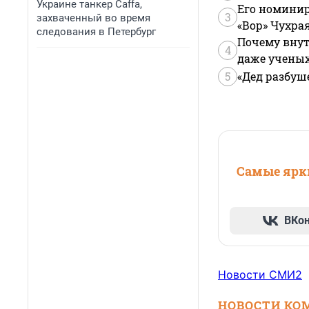
Украине танкер Caffa,
Его номинир
3
захваченный во время
«Вор» Чухра
следования в Петербург
Почему внут
4
даже учены
5
«Дед разбуш
Самые ярки
ВКо
Новости СМИ2
НОВОСТИ КО