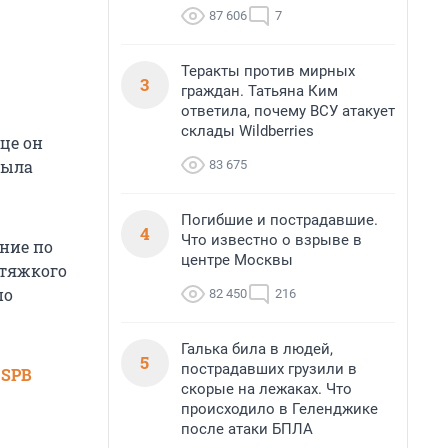
87 606
7
Теракты против мирных
3
граждан. Татьяна Ким
ответила, почему ВСУ атакует
склады Wildberries
ице он
была
83 675
Погибшие и пострадавшие.
4
Что известно о взрыве в
ние по
центре Москвы
 тяжкого
по
82 450
216
Галька била в людей,
5
пострадавших грузили в
 SPB
скорые на лежаках. Что
происходило в Геленджике
после атаки БПЛА