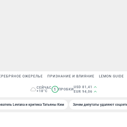
ЕРЕБРЯНОЕ ОЖЕРЕЛЬЕ
ПРИЗНАНИЕ И ВЛИЯНИЕ
LEMON GUIDE
USD 81,41
СЕЙЧАС
1
ПРОБКИ
+18°C
EUR 94,06
ователь Levrana и критика Татьяны Ким
Зачем депутаты удаляют соцсет