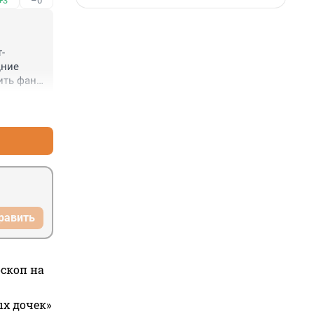
+3
–0
-
ние 
ть фан 
+3
–1
равить
оскоп на
ых дочек»