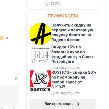
76 070
ПРОМОКОДЫ
Получить скидку на
первую и повторную
покупку билетов на
0
Яндекс Афише
Скидка 15% на
базовый курс по
фридайвингу в Санкт-
Петербурге
До 31 августа, 2026
ROSTIC'S - скидка 20%
по промокоду на
любой заказ от
3199₽!
До 31 августа, 2026
Все промокоды