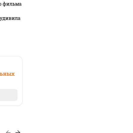
го фильма
 удивила
льных