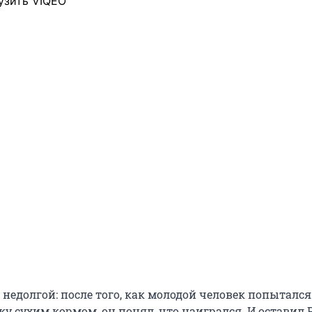
узить VIQEO
недолгой: после того, как молодой человек попытался
у сухим кормом, он понял, что наигрался. И оставил 