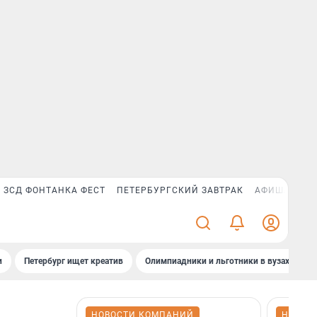
ЗСД ФОНТАНКА ФЕСТ
ПЕТЕРБУРГСКИЙ ЗАВТРАК
АФИША PLUS
и
Петербург ищет креатив
Олимпиадники и льготники в вузах СПб
НОВОСТИ КОМПАНИЙ
НОВОС