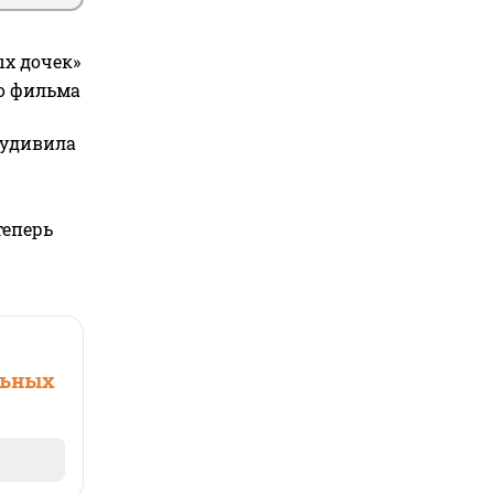
ых дочек»
го фильма
 удивила
теперь
льных