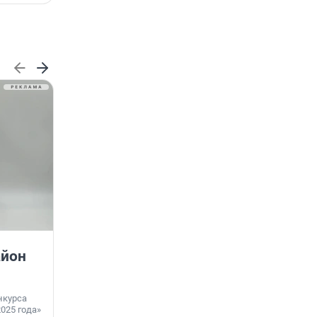
ГК «А101» и фонд «НИКА»
айон
объединяют усилия для
защиты животных в рамках
программы
нкурса
биоразнообразия
025 года»