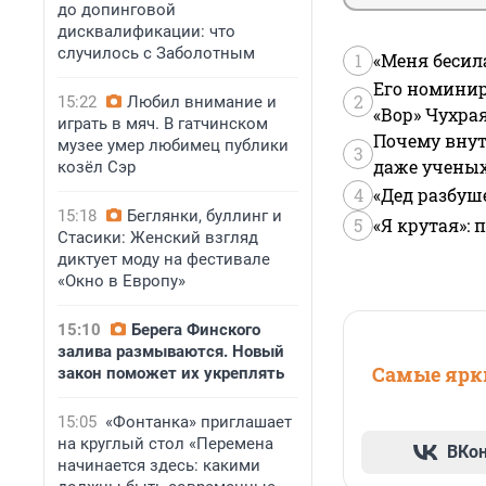
до допинговой
дисквалификации: что
случилось с Заболотным
1
«Меня бесил
Его номинир
2
15:22
Любил внимание и
«Вор» Чухра
играть в мяч. В гатчинском
Почему внут
музее умер любимец публики
3
даже учены
козёл Сэр
4
«Дед разбуш
15:18
Беглянки, буллинг и
5
«Я крутая»:
Стасики: Женский взгляд
диктует моду на фестивале
«Окно в Европу»
15:10
Берега Финского
залива размываются. Новый
Самые ярки
закон поможет их укреплять
15:05
«Фонтанка» приглашает
на круглый стол «Перемена
ВКо
начинается здесь: какими