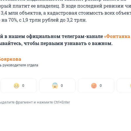
орый платит ее владелец. В ходе последней ревизии 
3,4 млн объектов, а кадастровая стоимость всех объек
на 70%, с 1,9 трлн рублей до 3,2 трлн.
ей в нашем официальном телеграм-канале
«Фонтанка
ывайтесь, чтобы первыми узнавать о важном.
Бояркова
ь руководителя отдела
0
0
0
ыделите фрагмент и нажмите Ctrl+Enter