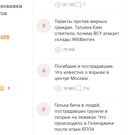
81 102
7
чиновники
тов
Теракты против мирных
3
граждан. Татьяна Ким
ответила, почему ВСУ атакует
 SPB
склады Wildberries
79 958
Погибшие и пострадавшие.
4
Что известно о взрыве в
центре Москвы
78 985
216
0
Галька била в людей,
5
пострадавших грузили в
скорые на лежаках. Что
происходило в Геленджике
после атаки БПЛА