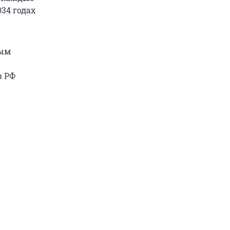
034 годах
ным
в РФ