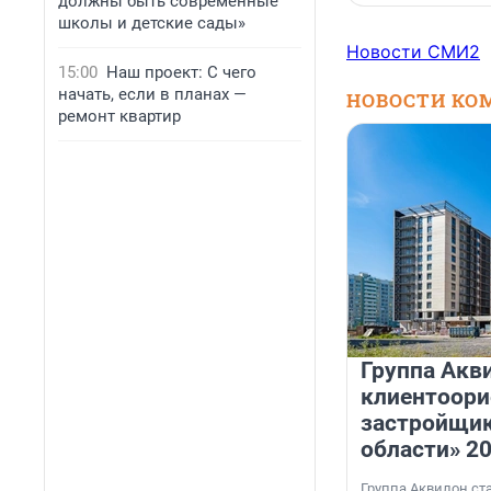
должны быть современные
школы и детские сады»
Новости СМИ2
15:00
Наш проект: С чего
начать, если в планах —
НОВОСТИ КО
ремонт квартир
Группа Акв
клиентоор
застройщик
области» 2
Группа Аквилон ст