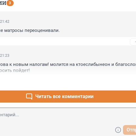
ИИ
3
 21:42
не матросы переоценивали.
 21:23
това к новым налогам! молится на ктоеслибынеон и благослов
осить пойдет!
Читать все комментарии
Отп