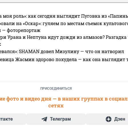
а моя роль»: как сегодня выглядит Пуговка из «Папин
овали на «Оскар»: гуляем по местам съемок культово
я — фоторепортаж
ри Урана и Нептуна идут дожди из алмазов? Разгадка
х
евался»: SHAMAN довел Мизулину — что он натворил
 певица Жасмин здорово похудела — как она выглядит 
ПРИСОЕДИНИТЬСЯ
е фото и видео дня — в наших группах в социа
сетях
нтакте
Телеграм
Дзен