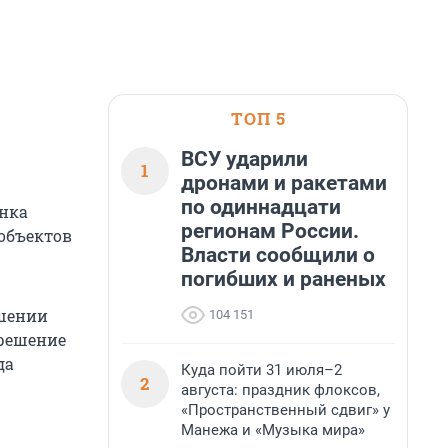
ТОП 5
ВСУ ударили
1
дронами и ракетами
по одиннадцати
енка
регионам России.
 объектов
Власти сообщили о
погибших и раненых
ошении
104 151
 решение
да
Куда пойти 31 июля–2
2
августа: праздник флоксов,
«Пространственный сдвиг» у
Манежа и «Музыка мира»