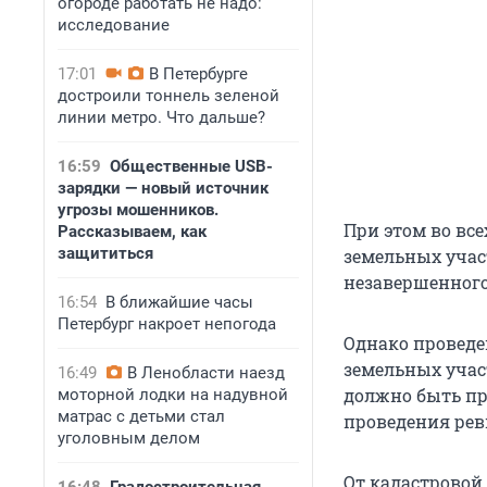
огороде работать не надо:
исследование
17:01
В Петербурге
достроили тоннель зеленой
линии метро. Что дальше?
16:59
Общественные USB-
зарядки — новый источник
угрозы мошенников.
При этом во все
Рассказываем, как
защититься
земельных участ
незавершенного
16:54
В ближайшие часы
Петербург накроет непогода
Однако проведе
земельных учас
16:49
В Ленобласти наезд
должно быть при
моторной лодки на надувной
матрас с детьми стал
проведения рев
уголовным делом
От кадастровой