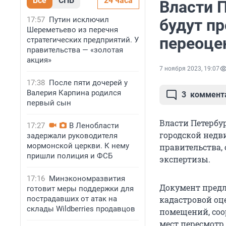
Все
СПБ
24 часа
Власти П
17:57
Путин исключил
будут п
Шереметьево из перечня
переоце
стратегических предприятий. У
правительства — «золотая
акция»
7 ноября 2023, 19:07
17:38
После пяти дочерей у
Валерия Карпина родился
3
коммент
первый сын
Власти Петербу
17:27
В Ленобласти
городской недв
задержали руководителя
мормонской церкви. К нему
правительства,
пришли полиция и ФСБ
экспертизы.
17:16
Минэкономразвития
Документ предл
готовит меры поддержки для
пострадавших от атак на
кадастровой оце
склады Wildberries продавцов
помещений, соо
мест пересмотр п