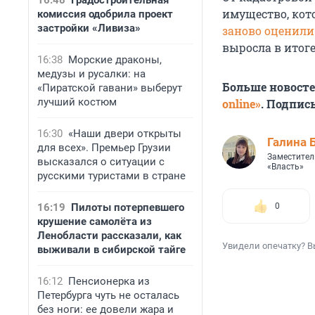
16:48
Градостроительная
имущество, кот
комиссия одобрила проект
застройки «Ливиза»
заново оценили
выросла в итоге 
16:38
Морские драконы,
медузы и русалки: на
Больше новост
«Пиратской гавани» выберут
лучший костюм
online»
. Подпис
16:30
«Наши двери открыты
Галина 
для всех». Премьер Грузии
Заместител
высказался о ситуации с
«Власть»
русскими туристами в стране
16:19
Пилоты потерпевшего
0
крушение самолёта из
Ленобласти рассказали, как
Увидели опечатку? В
выживали в сибирской тайге
16:12
Пенсионерка из
Петербурга чуть не осталась
без ноги: ее довели жара и