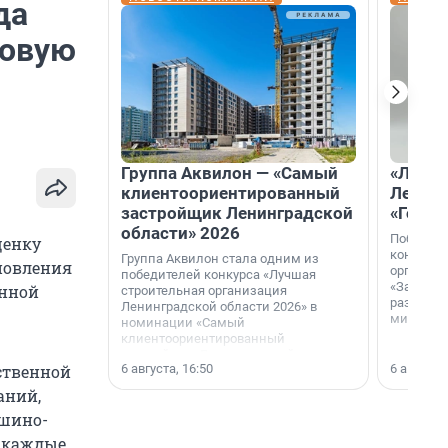
да
ровую
Группа Аквилон — «Самый
«Лучши
клиентоориентированный
Ленобл
застройщик Ленинградской
«Город
области» 2026
Победите
ценку
конкурса
Группа Аквилон стала одним из
ановления
организа
победителей конкурса «Лучшая
«За лучш
онной
строительная организация
развития
Ленинградской области 2026» в
микрорай
номинации «Самый
клиентоориентированный
застройщик Ленинградской
6 августа, 16:50
6 августа,
ственной
области».
аний,
ашино-
ее каждые