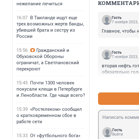
КОММЕНТАР
нежелание лечиться
16:07
В Таиланде ищут еще
Гость
7 ноября 2023,
трех возможных жертв банды,
убившей брата и сестру из
Главное, чтобы 
России
15:56
Гражданский и
Гость
Обуховской Обороны
7 ноября 2023,
ограничат, а Светлановский
вторая нефть го
перекроют
обязательно гол
15:45
Почти 1300 человек
покусали клещи в Петербурге
и Ленобласти. Где чаще всего?
15:39
«Ростелеком» сообщил
о кратковременном сбое в
работе сети
Гость
Войти
15:33
От «футбольного бога»