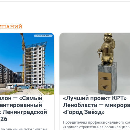
МПАНИЙ
илон — «Самый
«Лучший проект КРТ»
иентированный
Ленобласти — микрор
 Ленинградской
«Город Звёзд»
026
Победителем профессионального ко
«Лучшая строительная организация 2
ала одним из победителей